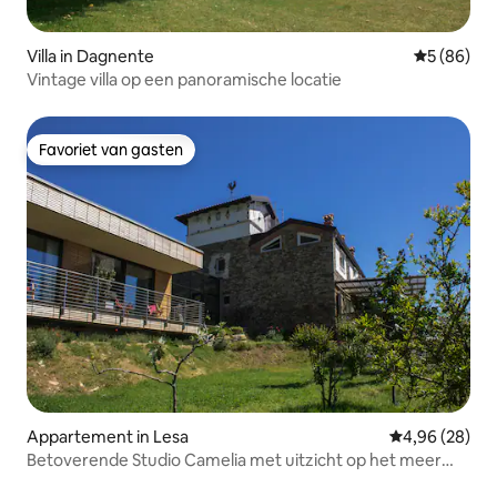
Villa in Dagnente
Gemiddelde
5 (86)
Vintage villa op een panoramische locatie
Favoriet van gasten
Favoriet van gasten
Appartement in Lesa
Gemiddelde be
4,96 (28)
Betoverende Studio Camelia met uitzicht op het meer
(LaTorretta)