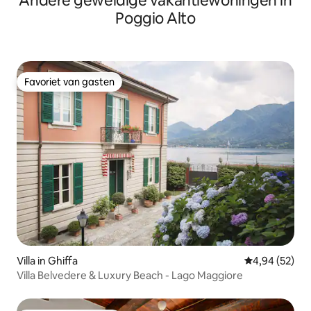
Andere geweldige vakantiewoningen in
Poggio Alto
Favoriet van gasten
Favoriet van gasten
Villa in Ghiffa
Gemiddelde be
4,94 (52)
Villa Belvedere & Luxury Beach - Lago Maggiore