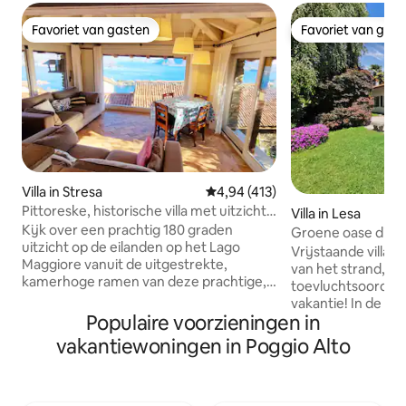
Favoriet van gasten
Favoriet van gas
Favoriet van gasten
Favoriet van gas
Villa in Stresa
Gemiddelde beoordeling van 4,9
4,94 (413)
Pittoreske, historische villa met uitzicht
Villa in Lesa
op het eiland
Kijk over een prachtig 180 graden
Groene oase dicht 
uitzicht op de eilanden op het Lago
Vrijstaande villa,
Maggiore vanuit de uitgestrekte,
van het strand, bi
kamerhoge ramen van deze prachtige,
toevluchtsoord vo
230 jaar oude rustieke stenen villa.
vakantie! In de pr
Antiek meubilair is een perfecte
Populaire voorzieningen in
vierkante meter k
aanvulling op de historische
momenten van on
vakantiewoningen in Poggio Alto
architectuur. Het huis is verdeeld over 3
Buitendouche, ligs
verdiepingen, dus een redelijk stuk
inbegrepen. Binne
lopen op en neer trappen is vereist. De
lichte woonkamer
grote slaapkamer bevindt zich op de