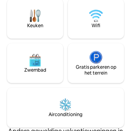
tot de veranda. De
bovenste verdieping en de 2e
uitgerust en voor
slaapkamer (twee eenpersoonsbedden)
airconditioning, z
en badkamer op de laagste verdieping.
Wifi, tv, barbecue
Ideaal voor stellen en gezinnen, maar
privéparkeergeleg
Keuken
Wifi
niet voor ouderen of groepen van 4
inbegrepen voor u
volwassenen.
voor vriendengro
Gratis parkeren op
Zwembad
het terrein
Airconditioning