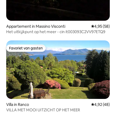
Appartement in Massino Visconti
Gemiddelde be
4,95 (58)
Het uitkijkpunt op het meer - cin it003093C2VV97ETQ9
Favoriet van gasten
Favoriet van gasten
Villa in Ranco
Gemiddelde be
4,92 (48)
VILLA MET MOOI UITZICHT OP HET MEER