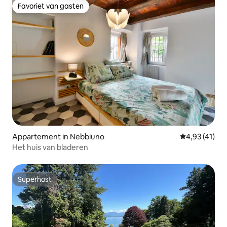
Favoriet van gasten
Favoriet van gasten
Appartement in Nebbiuno
Gemiddelde b
4,93 (41)
Het huis van bladeren
Superhost
Superhost