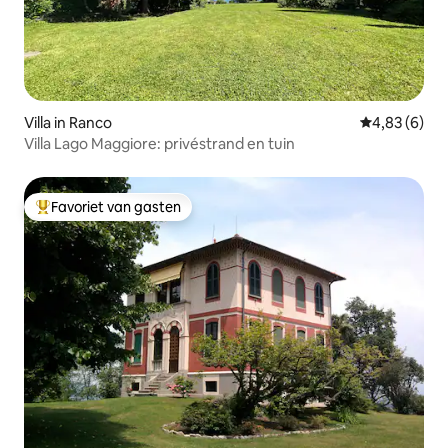
Villa in Ranco
Gemiddelde b
4,83 (6)
Villa Lago Maggiore: privéstrand en tuin
Favoriet van gasten
Topfavoriet van gasten