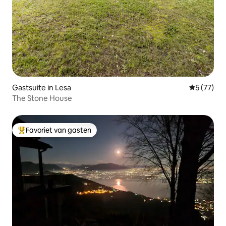
Gastsuite in Lesa
Gemiddelde
5 (77)
The Stone House
Favoriet van gasten
Topfavoriet van gasten