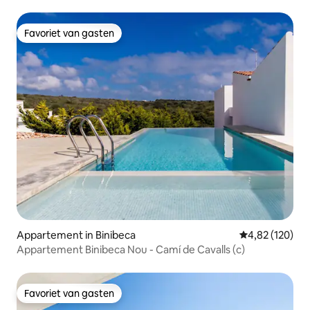
Favoriet van gasten
Favoriet van gasten
Appartement in Binibeca
Gemiddelde beo
4,82 (120)
Appartement Binibeca Nou - Camí de Cavalls (c)
Favoriet van gasten
Favoriet van gasten