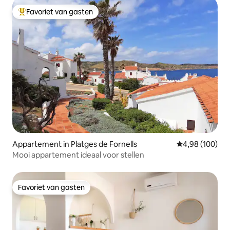
Favoriet van gasten
Topfavoriet van gasten
Appartement in Platges de Fornells
Gemiddelde beo
4,98 (100)
Mooi appartement ideaal voor stellen
Favoriet van gasten
Favoriet van gasten