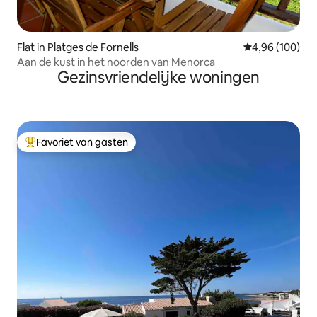
Flat in Platges de Fornells
Gemiddelde beo
4,96 (100)
Aan de kust in het noorden van Menorca
Gezinsvriendelijke woningen
Favoriet van gasten
Topfavoriet van gasten