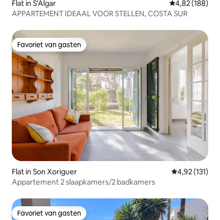
Flat in S'Algar
Gemiddelde beo
4,82 (188)
APPARTEMENT IDEAAL VOOR STELLEN, COSTA SUR
Favoriet van gasten
Favoriet van gasten
Flat in Son Xoriguer
Gemiddelde be
4,92 (131)
Appartement 2 slaapkamers/2 badkamers
Favoriet van gasten
Favoriet van gasten