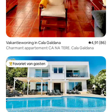
Vakantiewoning in Cala Galdana
Gemiddelde be
4,91 (86)
Charmant appartement CA NA TERE. Cala Galdana
Favoriet van gasten
Topfavoriet van gasten