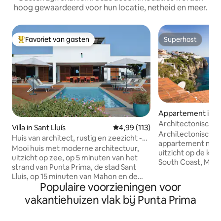
hoog gewaardeerd voor hun locatie, netheid en meer.
Favoriet van gasten
Superhost
Topfavoriet van gasten
Superhost
Appartement in Ca
ter
Architectonisch 
Villa in Sant Lluís
Gemiddelde beoordeling van 4,9
4,99 (113)
ongeëvenaard uit
Architectonisch 
Huis van architect, rustig en zeezicht -
appartement met 
roof top
Mooi huis met moderne architectuur,
uitzicht op de klif
uitzicht op zee, op 5 minuten van het
South Coast, Meno
strand van Punta Prima, de stad Sant
pand, ontworpen 
Lluis, op 15 minuten van Mahon en de
meest gevierde ar
Populaire voorzieningen voor
luchthaven; VERWARMD ZWEMBAD.
Menorca. De accommodatie met een
INGERICHT DAK. Opmerking: In 2026
vakantiehuizen vlak bij Punta Prima
hoogwaardige afwe
zijn er bouwwerkzaamheden aan de
en veelzijdige ru
gang voor de bouw van een huis in de
keuken en terras