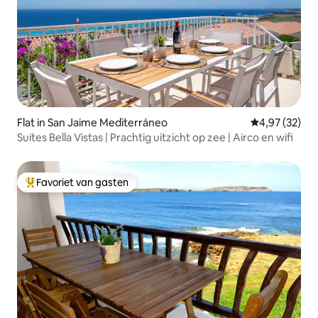
Flat in San Jaime Mediterráneo
Gemiddelde be
4,97 (32)
Suites Bella Vistas | Prachtig uitzicht op zee | Airco en wifi
Favoriet van gasten
Topfavoriet van gasten