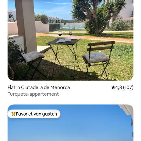
Flat in Ciutadella de Menorca
Gemiddelde be
4,8 (107)
Turqueta-appartement
Favoriet van gasten
Topfavoriet van gasten