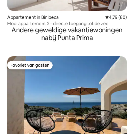
Appartement in Binibeca
Gemiddelde be
4,79 (80)
Mooi appartement 2 - directe toegang tot de zee
Andere geweldige vakantiewoningen
nabij Punta Prima
Favoriet van gasten
Favoriet van gasten