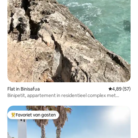
Flat in Binisafua
Gemiddelde be
4,89 (57)
Binipetit, appartement in residentieel complex met
zwembad
Favoriet van gasten
Topfavoriet van gasten