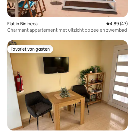
Flat in Binibeca
Gemiddelde be
4,89 (47)
Charmant appartement met uitzicht op zee en zwembad
Favoriet van gasten
Favoriet van gasten