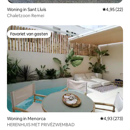
Woning in Sant Lluís
Gemiddelde be
4,95 (22)
Chaletzoon Remei
Favoriet van gasten
Favoriet van gasten
Woning in Menorca
Gemiddelde beo
4,93 (273)
HERENHUIS MET PRIVÉZWEMBAD