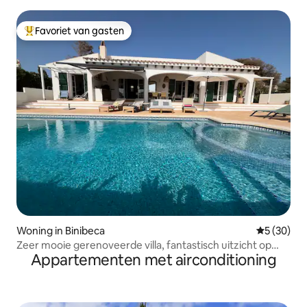
Favoriet van gasten
Topfavoriet van gasten
Woning in Binibeca
Gemiddelde
5 (30)
Zeer mooie gerenoveerde villa, fantastisch uitzicht op
Appartementen met airconditioning
zee!