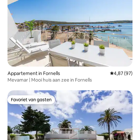
Appartement in Fornells
Gemiddelde be
4,87 (97)
Mevamar | Mooi huis aan zee in Fornells
Favoriet van gasten
Favoriet van gasten