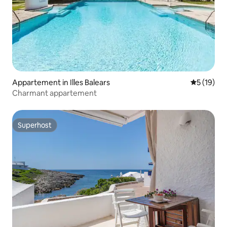
Appartement in Illes Balears
Gemiddelde
5 (19)
Charmant appartement
Superhost
Superhost