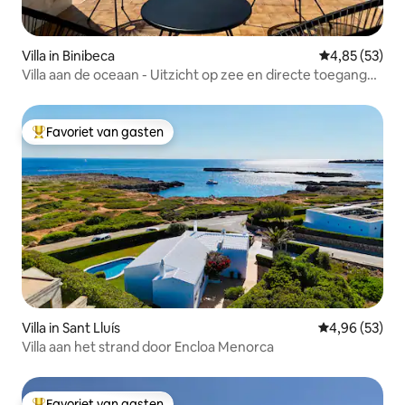
Villa in Binibeca
Gemiddelde be
4,85 (53)
Villa aan de oceaan - Uitzicht op zee en directe toegang
tot de zee
Favoriet van gasten
Topfavoriet van gasten
Villa in Sant Lluís
Gemiddelde be
4,96 (53)
Villa aan het strand door Encloa Menorca
Favoriet van gasten