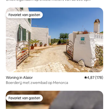
Menorca
Favoriet van gasten
Favoriet van gasten
Woning in Alaior
Gemiddelde beo
4,87 (178)
Boerderij met zwembad op Menorca
Favoriet van gasten
Favoriet van gasten