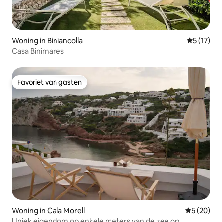
Woning in Biniancolla
Gemiddeld
5 (17)
Casa Binimares
Favoriet van gasten
Favoriet van gasten
Woning in Cala Morell
Gemiddelde
5 (20)
Uniek eigendom op enkele meters van de zee op