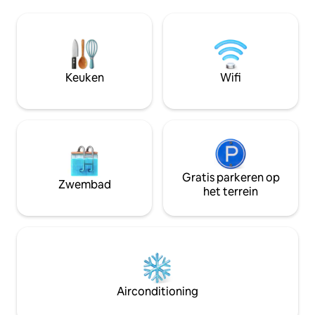
buurt. Mogelijke overlast, hoewel
perfect met elkaar
beperkt in de zomer 4 slaapkamers,
de accommodatie 
waaronder een master suite, en 3
maximaliseren, he
badkamers. Gericht op de zee en het
turquoise water e
platteland, prachtig uitzicht vanuit elke
zonsondergangen
kamer en zeer rustig. vergunning ET
Keuken
Wifi
0399 ME
Gratis parkeren op
Zwembad
het terrein
Airconditioning