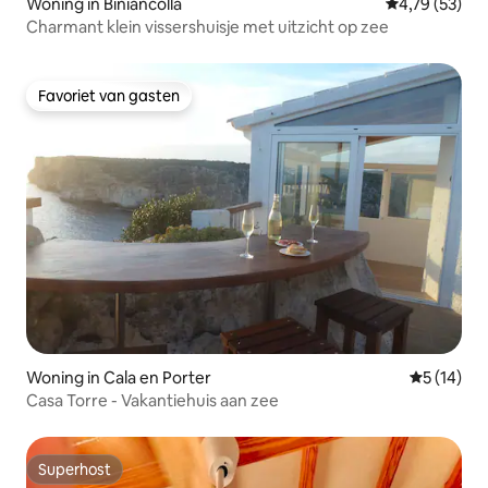
Woning in Biniancolla
Gemiddelde be
4,79 (53)
Charmant klein vissershuisje met uitzicht op zee
Favoriet van gasten
Favoriet van gasten
Woning in Cala en Porter
Gemiddelde
5 (14)
Casa Torre - Vakantiehuis aan zee
Superhost
Superhost