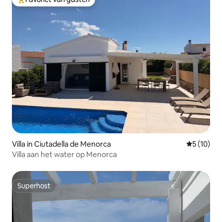
Topfavoriet van gasten
Villa in Ciutadella de Menorca
Gemiddelde
5 (10)
Villa aan het water op Menorca
Superhost
Superhost