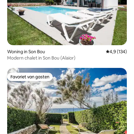
Woning in Son Bou
Gemiddelde be
4,9 (134)
Modern chalet in Son Bou (Alaior)
Favoriet van gasten
Favoriet van gasten