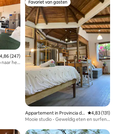
Favoriet van gasten
Favoriet van gasten
ecensies
emiddelde beoordeling van 4,86 op 5, 247 recensies
4,86 (247)
 naar het
Appartement in Provincia de
Gemiddelde beoordelin
4,83 (131)
Puntarenas
Mooie studio - Geweldig eten en surfen
voor de deur!