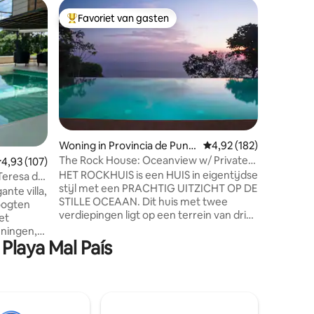
Villa in 
Favoriet van gasten
Favor
Topfavoriet van gasten
Topfavo
Milla La 
het stra
Milla La 
villa's a
privéomg
lopen van
Geniet va
aircondit
uitgerus
zoutwat
Woning in Provincia de Punt
Gemiddelde beoordeling
4,92 (182)
badlinne
arenas
The Rock House: Oceanview w/ Private
ecensies
emiddelde beoordeling van 4,93 op 5, 107 recensies
4,93 (107)
toiletartikelen. Extra
Infinity Pool
HET ROCKHUIS is een HUIS in eigentijdse
diensten
Teresa de
stijl met een PRACHTIG UITZICHT OP DE
boodscha
nte villa,
STILLE OCEAAN. Dit huis met twee
de schoo
oogten
verdiepingen ligt op een terrein van drie
ontspann
et
hectare op een heuvel, omgeven door
María!
eningen,
de jungle en biedt een zeer PRIVÉ en
Playa Mal País
uitzicht
RUSTIGE achtergrond voor je tropische
rgang
uitje. Met prachtige
j
binnen-/buitenontwerpelementen en op
voertuig
steenworp afstand van het
OVERLOOPZWEMBAD, is het huis
bedden,