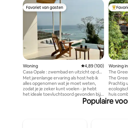
Favoriet van gasten
Favor
Favoriet van gasten
Topfavor
Woning
Gemiddelde beoordeling
4,89 (100)
Woning in
obano
Casa Opale : zwembad en uitzicht op de
The Green
oceaan
oceaan, 
Met jarenlange ervaring als host heb ik
The Green
alles opgenomen wat je moet weten,
Prachtig 
zodat je je zeker kunt voelen - je hebt
ecologische minds
het ideale toevluchtsoord gevonden bij
huis combi
Populaire voo
Casa Opale Casa Opale combineert
Het Green
comfort met stijl, biedt hotelachtige
boven het
diensten, dagelijkse schoonmaak en een
uitzicht 
toegewijd team om een soepel,
prachtig 
rustgevend verblijf te garanderen. ★
glazen mu
"We hebben zoveel opties overwogen,
zijn inge