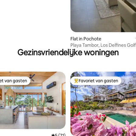
Flat in Pochote
Playa Tambor, Los Delfines Golf
Gezinsvriendelijke woningen
Countryclub
iet van gasten
Favoriet van gasten
iet van gasten
Topfavoriet van gasten
Gemiddelde beoordeling van 5 op 5, 71 r
5 (71)
 van 4,89 op 5, 186 recensies