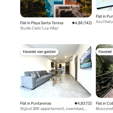
Flat in P
Azul Natu
Flat in Playa Santa Teresa
Gemiddelde beoordeling
4,86 (142)
het stran
Studio Cielo 'Lua Villas'
Favoriet van gasten
Favoriet
Favoriet van gasten
Favoriet
Flat in Puntarenas
Gemiddelde beoordelin
4,83 (12)
Flat in C
Stijlvol 2BR-appartement, zwembad,
Bluezone