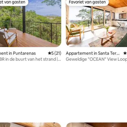
iet van gasten
Favoriet van gasten
iet van gasten
Favoriet van gasten
 van 4,96 op 5, 106 recensies
ent in Puntarenas
Gemiddelde beoordeling van 5 op 5, 21 r
5 (21)
Appartement in Santa Teres
G
a
R in de buurt van het strand |
Geweldige "OCEAN" View Loop
p de jungle
strand *2