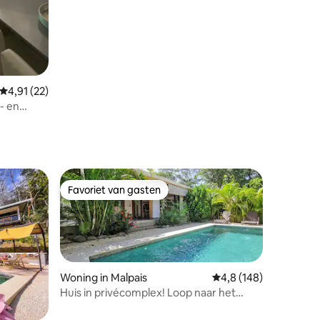
Gemiddelde beoordeling van 4,91 op 5, 22 recensies
4,91 (22)
- en
Favoriet van gasten
Favoriet van gasten
Woning in Malpais
Gemiddelde beoordelin
4,8 (148)
Huis in privécomplex! Loop naar het
strand. AC-WiFi
ecensies