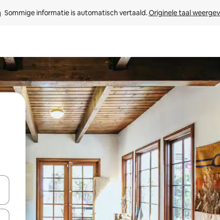
Sommige informatie is automatisch vertaald. 
Originele taal weerge
een keuze met je de pijltjestoetsen omhoog en omlaag, óf door te tikk