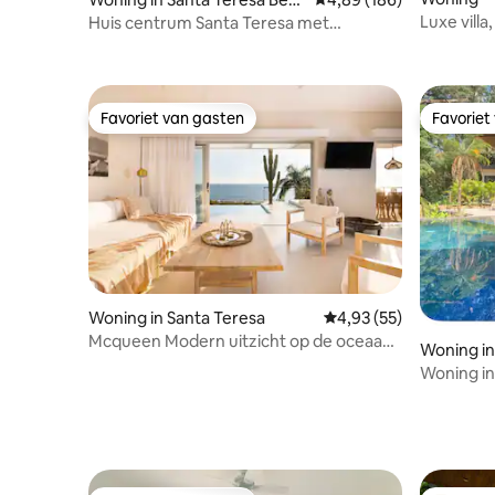
ch
Luxe vill
Huis centrum Santa Teresa met
van het s
zwembad
Favoriet van gasten
Favoriet
Favoriet van gasten
Favoriet
Woning in Santa Teresa
Gemiddelde beoordelin
4,93 (55)
Mcqueen Modern uitzicht op de oceaan
Woning in
op loopafstand van het strand
Woning in 
Verblijve