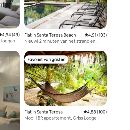
ecensies
Gemiddelde beoordeling van 4,94 op 5, 49 recensies
4,94 (49)
Flat in Santa Teresa Beach
Gemiddelde beoordelin
4,91 (103)
 toegang
Nieuw! 2 minuten van het strand en
winkels
Favoriet van gasten
Favoriet van gasten
Flat in Santa Teresa
Gemiddelde beoordeling
4,88 (100)
Mooi 1 BR appartement, Griss Lodge
ecensies