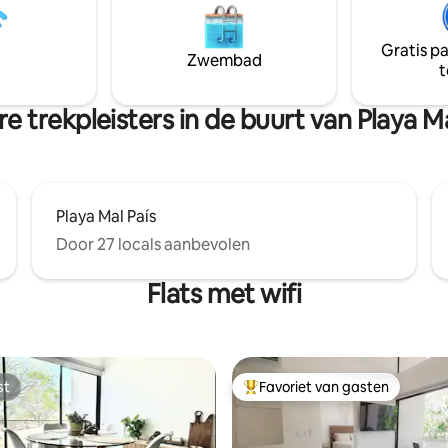
ling van een huis dat midden in
allemaal met uitzicht op de oceaa
zweeft. Te midden van de
keuken is open en bevindt zich 
Gratis p
en is The Green House de
midden, met uitzicht op het vol
Zwembad
t
plek om de flora en fauna van
privézwembad. Privéparkeerplaats Een
a te ervaren.
oase van rust
e trekpleisters in de buurt van Playa Ma
Playa Mal País
Door 27 locals aanbevolen
Flats met wifi
st
Favoriet van gasten
st
Topfavoriet van gasten