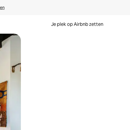
ven
Je plek op Airbnb zetten
en of swipen.