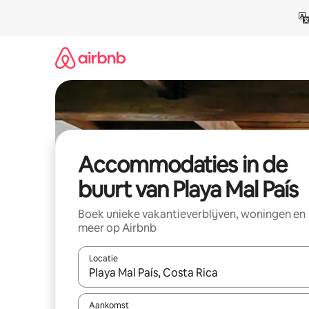
Ga
direct
naar
inhoud
Accommodaties in de
buurt van Playa Mal País
Boek unieke vakantieverblijven, woningen en
meer op Airbnb
Locatie
Wanneer er resultaten beschikbaar zijn, maak je 
Aankomst