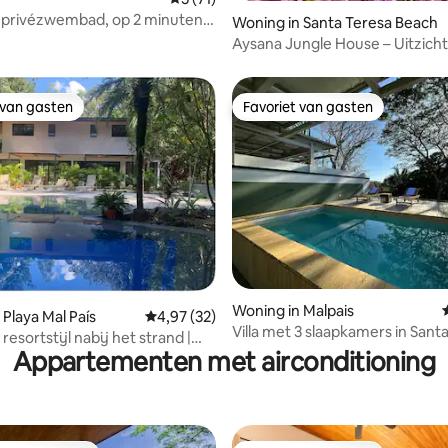
a, privézwembad, op 2 minuten
Woning in Santa Teresa Beach
trand
Aysana Jungle House – Uitzicht
oceaan 5 minuten naar St Tere
 van gasten
Favoriet van gasten
 van gasten
Favoriet van gasten
g van 4,93 op 5, 55 recensies
Woning in Malpais
 Playa Mal País
Gemiddelde beoordeling van 4,97 op 5, 32 r
4,97 (32)
Villa met 3 slaapkamers in Santa
resortstijl nabij het strand |
Zwembad | 3 minuten naar het 
Appartementen met airconditioning
n van een maand