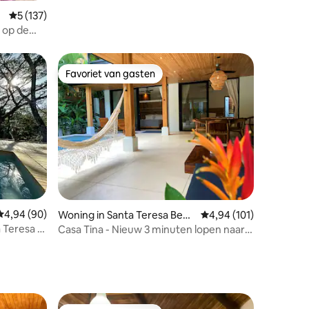
Gemiddelde beoordeling van 5 op 5, 137 recensies
5 (137)
 op de
sa
Favoriet van gasten
Favoriet van gasten
Gemiddelde beoordeling van 4,94 op 5, 90 recensies
4,94 (90)
Woning in Santa Teresa Beac
Gemiddelde beoordelin
4,94 (101)
ecensies
h
 Teresa |
Casa Tina - Nieuw 3 minuten lopen naar
strand
Beach Home