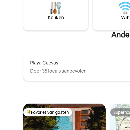
maar Casa Opale voelde meteen als de
de uitstra
juiste keuze." ☞ Dagelijkse schoonmaak
de lucht 
☞ Privézwembad met sereen uitzicht ☞
boomtopp
Keuken
Wifi
Op slechts 5–6 minuten rijden van Main
perfecte 
Street ☞ Bezoekers mogelijk..
Costa Ric
Ander
Playa Cuevas
Door 35 locals aanbevolen
Favoriet van gasten
Superho
Topfavoriet van gasten
Superho