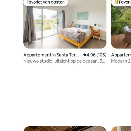
Favoriet van gasten
Favor
Favoriet van gasten
Topfavor
Appartement in Santa Teres
Gemiddelde beoordeling
4,96 (106)
Appartem
a
Nieuwe studio, uitzicht op de oceaan, 5
Modern 2B
minuten lopen naar het strand
Uitzicht o