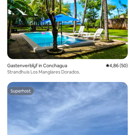
Gastenverblijf in Conchagua
Gemiddelde be
4,86 (50)
Strandhuis Los Manglares Dorados.
Superhost
Superhost