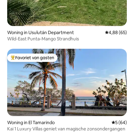
Woning in Usulután Department
Gemiddelde be
4,88 (65)
Wild-East Punta-Mango Strandhuis
Favoriet van gasten
Topfavoriet van gasten
Woning in El Tamarindo
Gemiddelde
5 (64)
Kai 1 Luxury Villas geniet van magische zonsondergangen