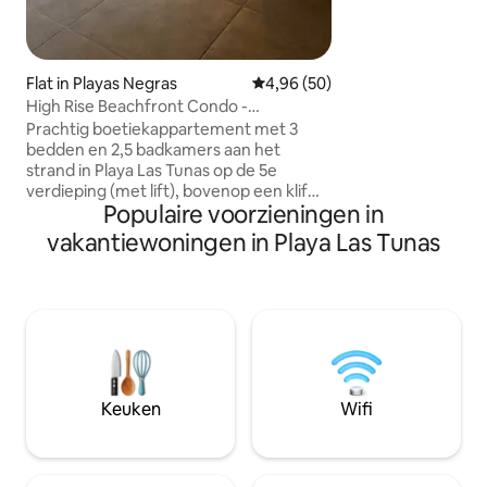
RESPECTEER DE V
RESPECTEER HET
Flat in Playas Negras
Gemiddelde beoordeling van 4,
4,96 (50)
High Rise Beachfront Condo -
Verblijf@Valentino-
Prachtig boetiekappartement met 3
bedden en 2,5 badkamers aan het
strand in Playa Las Tunas op de 5e
verdieping (met lift), bovenop een klif
Populaire voorzieningen in
met adembenemende Golf van Fonseca
en uitzicht op het strand. Ruim terras
vakantiewoningen in Playa Las Tunas
met een prachtig uitzicht op de
zonsondergang. Geniet van een
gemeenschappelijk dak met 360°
uitzicht op de golf en vulkanen. Stappen
naar privéstrand, met een
overloopzwembad, beveiligde
parkeergelegenheid en een omheinde
ingang. Perfect gelegen voor sereen
Keuken
Wifi
stranduitje. Gelegen in de buurt van
Espiritu de la montaña, verschillende
eilanden en vele restaurants.