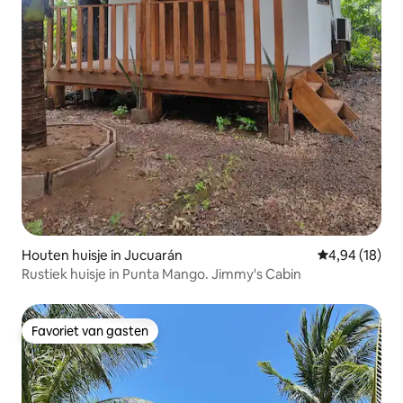
Houten huisje in Jucuarán
Gemiddelde be
4,94 (18)
Rustiek huisje in Punta Mango. Jimmy's Cabin
Favoriet van gasten
Favoriet van gasten