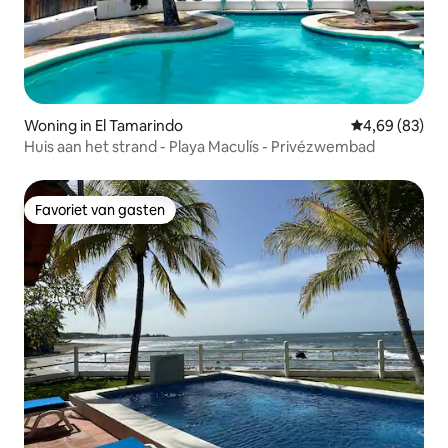
Woning in El Tamarindo
Gemiddelde be
4,69 (83)
Huis aan het strand - Playa Maculís - Privézwembad
Favoriet van gasten
Favoriet van gasten