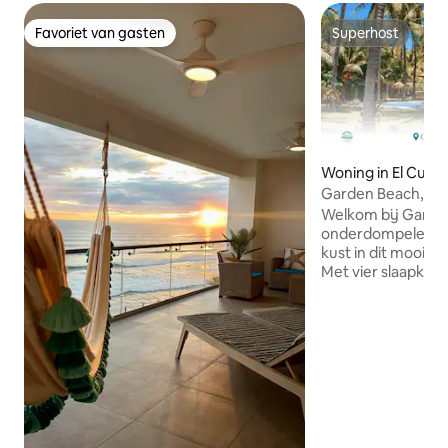
Favoriet van gasten
Superhost
Favoriet van gasten
Superhost
Woning in El Cuco
Garden Beach, El 
Welkom bij Garden Bea
onderdompelen in 
kust in dit mooie h
Met vier slaapkame
airconditioning vo
zes comfortabele
goede nachtrust. 
buitenbadkamers 
binnenbadkamers. Geniet van h
sprankelende zw
voor zowel volwas
Ook privétoegang 
EVENEMENTEN ZIJ