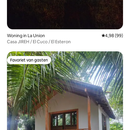
Woning in La Union
Gemiddelde be
4,98 (99)
Casa JIREH / El Cuco / El Esteron
Favoriet van gasten
Favoriet van gasten