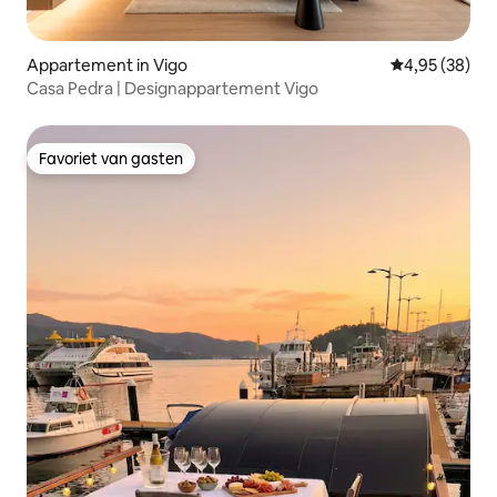
Appartement in Vigo
Gemiddelde be
4,95 (38)
Casa Pedra | Designappartement Vigo
Favoriet van gasten
Favoriet van gasten