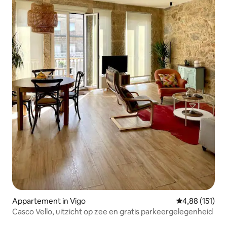
Appartement in Vigo
Gemiddelde beo
4,88 (151)
Casco Vello, uitzicht op zee en gratis parkeergelegenheid