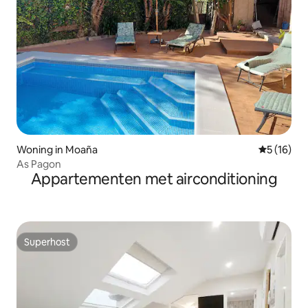
Woning in Moaña
Gemiddelde
5 (16)
As Pagon
Appartementen met airconditioning
Superhost
Superhost