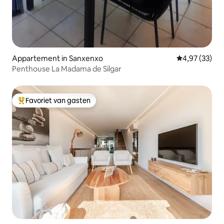
Appartement in Sanxenxo
Gemiddelde be
4,97 (33)
Penthouse La Madama de Silgar
Favoriet van gasten
Topfavoriet van gasten