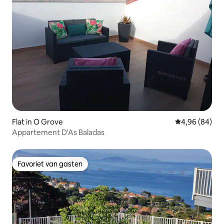
Flat in O Grove
Gemiddelde be
4,96 (84)
Appartement D'As Baladas
Favoriet van gasten
Favoriet van gasten