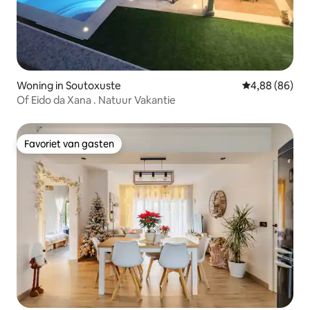
Woning in Soutoxuste
Gemiddelde be
4,88 (86)
Of Eido da Xana . Natuur Vakantie
Favoriet van gasten
Favoriet van gasten