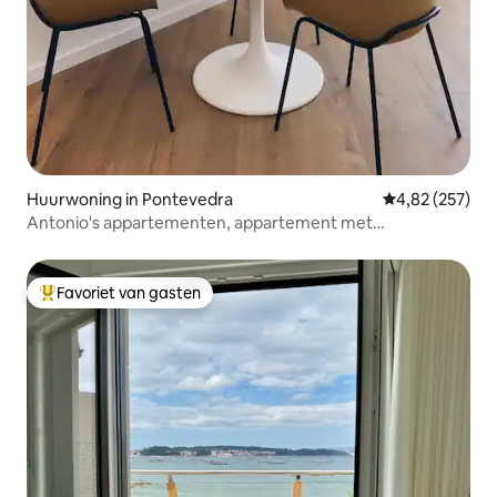
Huurwoning in Pontevedra
Gemiddelde beo
4,82 (257)
Antonio's appartementen, appartement met
tweepersoonsbed.
Favoriet van gasten
Topfavoriet van gasten