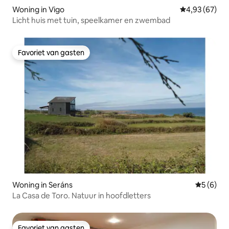
Woning in Vigo
Gemiddelde be
4,93 (67)
Licht huis met tuin, speelkamer en zwembad
Favoriet van gasten
Favoriet van gasten
Woning in Seráns
Gemiddeld
5 (6)
La Casa de Toro. Natuur in hoofdletters
Favoriet van gasten