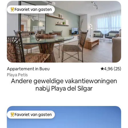
Favoriet van gasten
Topfavoriet van gasten
Appartement in Bueu
Gemiddelde be
4,96 (25)
Playa Petís
Andere geweldige vakantiewoningen
nabij Playa del Silgar
Favoriet van gasten
Topfavoriet van gasten