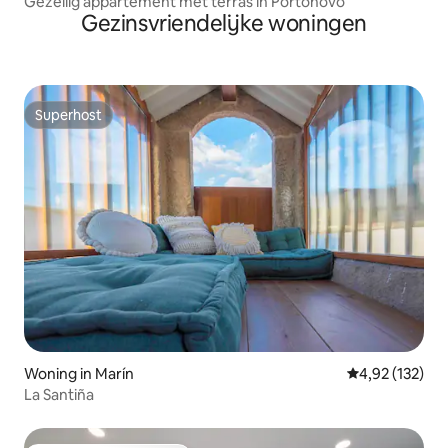
Gezellig appartement met terras in Portonovo
Gezinsvriendelijke woningen
Superhost
Superhost
Woning in Marín
Gemiddelde beo
4,92 (132)
La Santiña