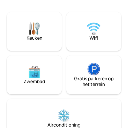
privacy. Het heeft exclusieve
zonsondergangen 
parkeergelegenheid binnen het
slechts 100 meter
landgoed. Internet-Wifi per glasvezel
Praagira/Major str
600Mb, ideaal voor telewerken.
dolfijnen zien. He
Perfecte locatie om van het huis de
barbecue en glaze
uitvalsbasis te maken voor excursies
het hele jaar door
door Galicië. De snelweg is op 5 minuten
genieten. Uitstek
Keuken
Wifi
afstand.
Rias Baixas te ler
Gratis parkeren op
Zwembad
het terrein
Airconditioning