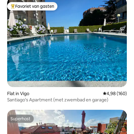
Favoriet van gasten
Topfavoriet van gasten
Flat in Vigo
Gemiddelde beo
4,98 (160)
Santiago's Apartment (met zwembad en garage)
Superhost
Superhost