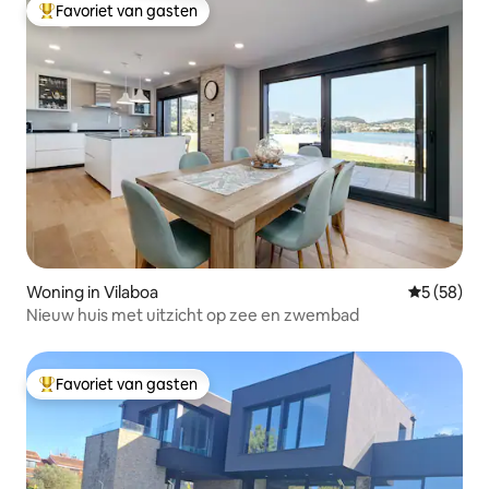
Favoriet van gasten
Topfavoriet van gasten
Woning in Vilaboa
Gemiddelde
5 (58)
Nieuw huis met uitzicht op zee en zwembad
Favoriet van gasten
Topfavoriet van gasten