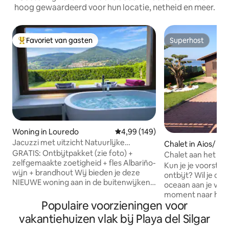
hoog gewaardeerd voor hun locatie, netheid en meer.
Favoriet van gasten
Superhost
Topfavoriet van gasten
Superhost
Woning in Louredo
Gemiddelde beoordeling van 4,9
4,99 (149)
Jacuzzi met uitzicht Natuurlijke
Chalet in Aios/ P
ontspanning in Vigo Rural Mos
GRATIS: Ontbijtpakket (zie foto) +
Chalet aan het st
zelfgemaakte zoetigheid + fles Albariño-
uitzicht op zee
Kun je je voorstell
wijn + brandhout Wij bieden je deze
ontbijt? Wil je o
NIEUWE woning aan in de buitenwijken
oceaan aan je voet
van Vigo. Het is een woning van 55 m².
moment naar het s
De woning heeft een privétuin van
Populaire voorzieningen voor
het uitzicht vanaf
ongeveer 200 m², speciaal voor u,
de tuin? Weinig p
vakantiehuizen vlak bij Playa del Silgar
volledig afgesloten en met volledige
geweldige uitzicht