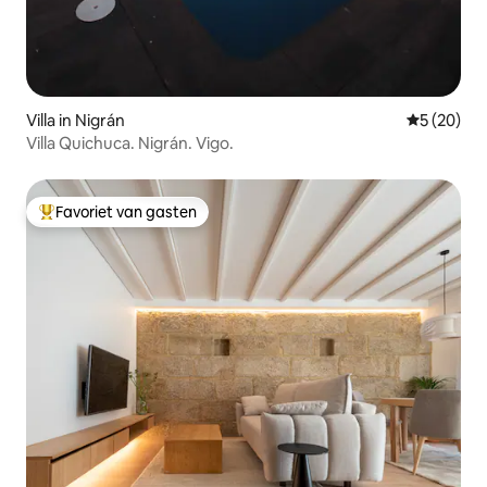
Villa in Nigrán
Gemiddelde
5 (20)
Villa Quichuca. Nigrán. Vigo.
Favoriet van gasten
Topfavoriet van gasten