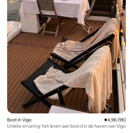
Boot in Vigo
Gemiddelde be
4,96 (96)
Unieke ervaring: het leven aan boord in de haven van Vigo