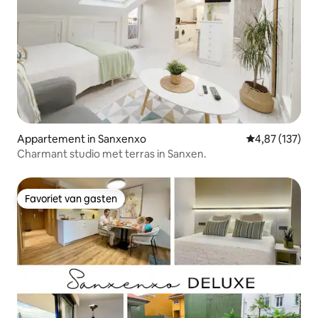
Appartement in Sanxenxo
Gemiddelde beo
4,87 (137)
Charmant studio met terras in Sanxen.
Favoriet van gasten
Favoriet van gasten