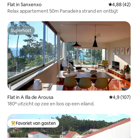
Flat in Sanxenxo
Gemiddelde be
4,88 (42)
Relax appartement 50m Panadeira strand en ontbijt
Superhost
Superhost
Flat in A Illa de Arousa
Gemiddelde be
4,9 (107)
180º uitzicht op zee en bos op een eiland.
Favoriet van gasten
Topfavoriet van gasten