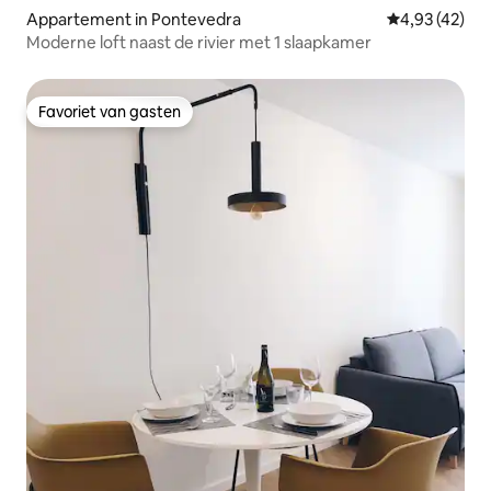
Appartement in Pontevedra
Gemiddelde be
4,93 (42)
Moderne loft naast de rivier met 1 slaapkamer
Favoriet van gasten
Favoriet van gasten