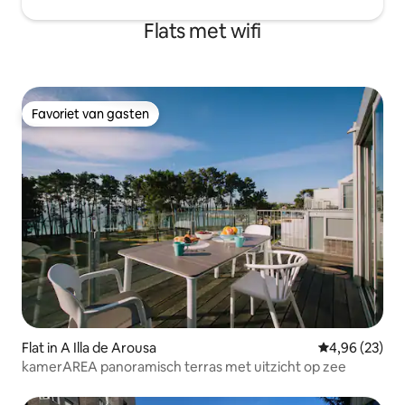
Flats met wifi
Favoriet van gasten
Favoriet van gasten
Flat in A Illa de Arousa
Gemiddelde be
4,96 (23)
kamerAREA panoramisch terras met uitzicht op zee