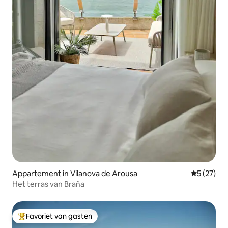
Appartement in Vilanova de Arousa
Gemiddelde
5 (27)
Het terras van Braña
Favoriet van gasten
Topfavoriet van gasten