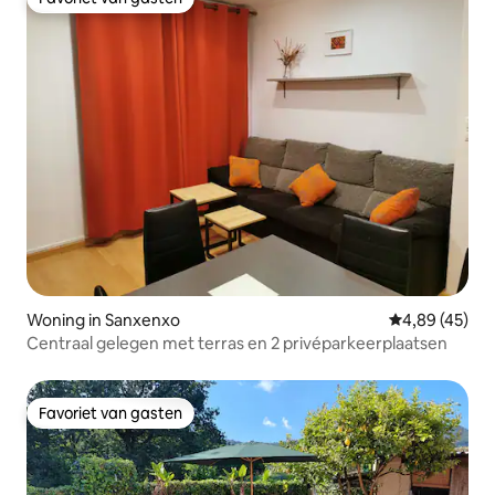
Favoriet van gasten
Woning in Sanxenxo
Gemiddelde be
4,89 (45)
Centraal gelegen met terras en 2 privéparkeerplaatsen
Favoriet van gasten
Favoriet van gasten