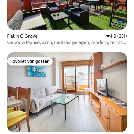
Flat in O Grove
Gemiddelde be
4,9 (231)
Gebouw Marisé, airco, centraal gelegen, modern, terras...
Favoriet van gasten
Favoriet van gasten