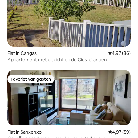
Flat in Cangas
Gemiddelde be
4,97 (86)
Appartement met uitzicht op de Cíes-eilanden
Favoriet van gasten
Favoriet van gasten
Flat in Sanxenxo
Gemiddelde be
4,97 (59)