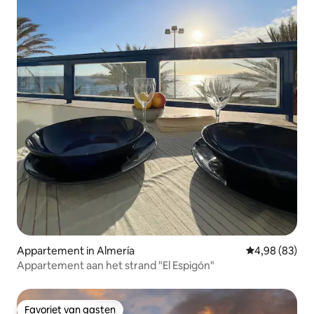
Appartement in Almería
Gemiddelde be
4,98 (83)
Appartement aan het strand "El Espigón"
Favoriet van gasten