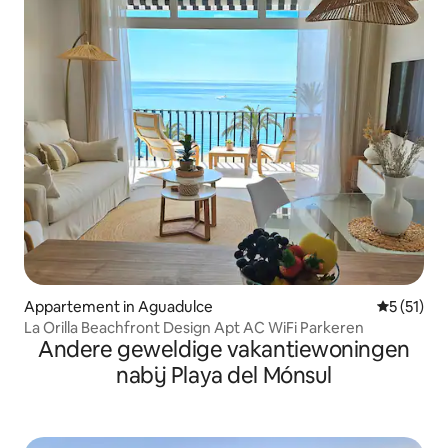
Appartement in Aguadulce
Gemiddeld
5 (51)
La Orilla Beachfront Design Apt AC WiFi Parkeren
Andere geweldige vakantiewoningen
nabij Playa del Mónsul