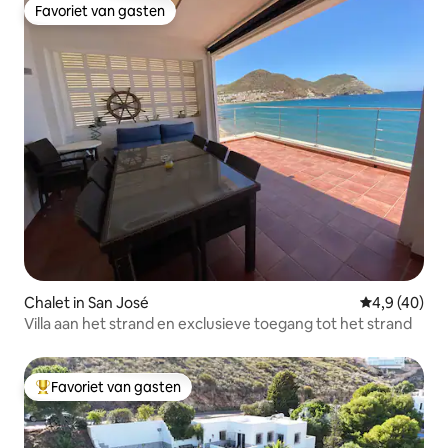
Favoriet van gasten
Favoriet van gasten
Chalet in San José
Gemiddelde b
4,9 (40)
Villa aan het strand en exclusieve toegang tot het strand
Favoriet van gasten
Topfavoriet van gasten