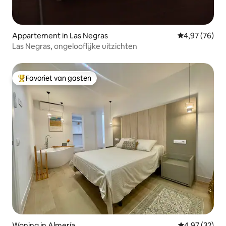
Appartement in Las Negras
Gemiddelde be
4,97 (76)
Las Negras, ongelooflijke uitzichten
Favoriet van gasten
Topfavoriet van gasten
Woning in Almería
Gemiddelde be
4,97 (32)