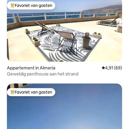
Favoriet van gasten
Topfavoriet van gasten
Appartement in Almería
Gemiddelde be
4,91 (69)
Geweldig penthouse aan het strand
Favoriet van gasten
Topfavoriet van gasten