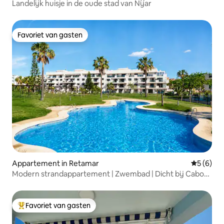
Landelijk huisje in de oude stad van Níjar
Favoriet van gasten
Favoriet van gasten
Appartement in Retamar
Gemiddeld
5 (6)
Modern strandappartement | Zwembad | Dicht bij Cabo
De Gata
Favoriet van gasten
Topfavoriet van gasten