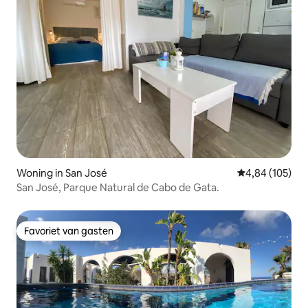
Woning in San José
Gemiddelde beo
4,84 (105)
San José, Parque Natural de Cabo de Gata.
Favoriet van gasten
Favoriet van gasten