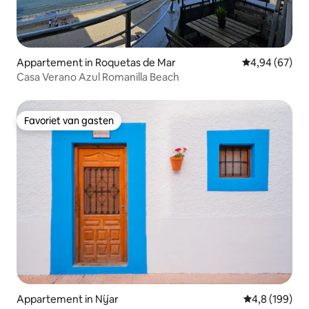
Appartement in Roquetas de Mar
Gemiddelde be
4,94 (67)
Casa Verano Azul Romanilla Beach
Favoriet van gasten
Favoriet van gasten
Appartement in Níjar
Gemiddelde be
4,8 (199)