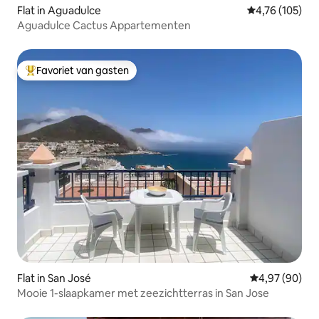
Flat in Aguadulce
Gemiddelde beo
4,76 (105)
Aguadulce Cactus Appartementen
Favoriet van gasten
Topfavoriet van gasten
Flat in San José
Gemiddelde be
4,97 (90)
Mooie 1-slaapkamer met zeezichtterras in San Jose