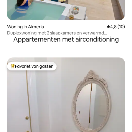
Woning in Almería
Gemiddelde b
4,8 (10)
Duplexwoning met 2 slaapkamers en verwarmd
Appartementen met airconditioning
zwembad
Favoriet van gasten
Topfavoriet van gasten