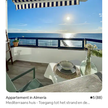
Appartement in Almería
Gemiddelde
5 (88)
Mediterraans huis - Toegang tot het strand en de
boulevard