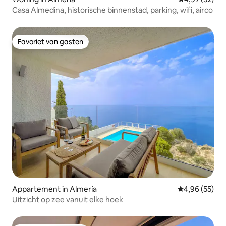
Casa Almedina, historische binnenstad, parking, wifi, airco
Favoriet van gasten
Favoriet van gasten
Appartement in Almería
Gemiddelde be
4,96 (55)
Uitzicht op zee vanuit elke hoek