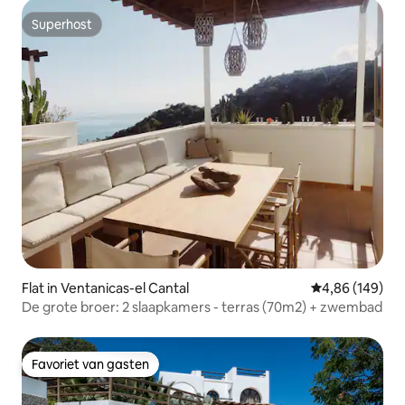
Superhost
Superhost
Flat in Ventanicas-el Cantal
Gemiddelde beo
4,86 (149)
De grote broer: 2 slaapkamers - terras (70m2) + zwembad
Favoriet van gasten
Favoriet van gasten