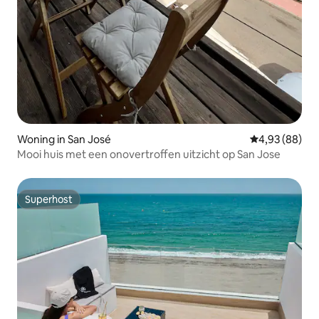
Woning in San José
Gemiddelde be
4,93 (88)
Mooi huis met een onovertroffen uitzicht op San Jose
Superhost
Superhost