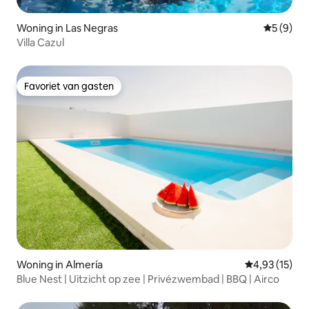
Woning in Las Negras
Gemiddeld
5 (9)
Villa Cazul
Favoriet van gasten
Favoriet van gasten
Woning in Almería
Gemiddelde be
4,93 (15)
Blue Nest | Uitzicht op zee | Privézwembad | BBQ | Airco