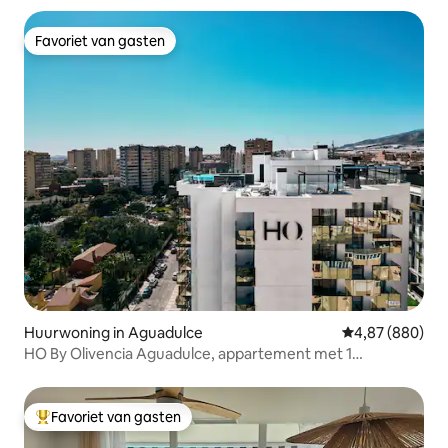
Favoriet van gasten
Favoriet van gasten
Huurwoning in Aguadulce
Gemiddelde beo
4,87 (880)
HO By Olivencia Aguadulce, appartement met 1
slaapkamer...
Favoriet van gasten
Topfavoriet van gasten