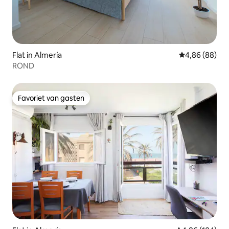
Flat in Almería
Gemiddelde be
4,86 (88)
ROND
Favoriet van gasten
Favoriet van gasten