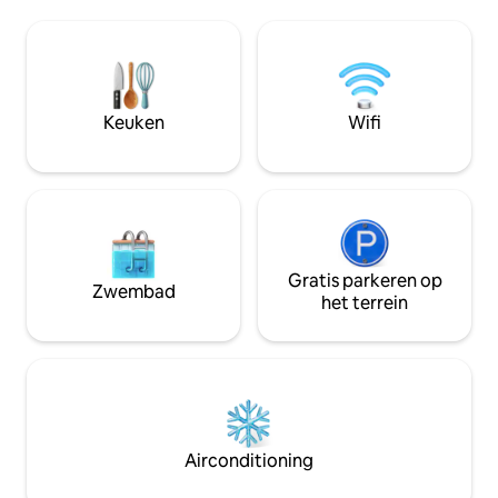
den Fotos“ beschrieben, bietet Ihnen
stranden liggen o
dieses Apartment mehr als nur einen
afstand. In de zom
Aufenthalt – es ist ein Fünf-Sterne-
overbevolking die
Hotelerlebnis mit der Privatsphäre Ihres
plaatsvindt. En ook
eigenen Zuhauses. Die Räumlichkeiten:
de kust, vind je al
Jeder Winkel dieses Apartments wurde
apotheken, gezo
Keuken
Wifi
mit viel Liebe zum Detail gestaltet, um
supermarkten, bar
eine elegante und ruhige Atmosphäre
winkels, enz.
zu schaffen. Wohn- und Essbereich: Ein
offener, luftiger Wohnbereich, der
nahtlos in eine private Terrasse mit Blick
auf das Mittelmeer übergeht. Große
Küche. Luxuriöse Küche: Voll
ausgestattet mit hochwertigen
Gratis parkeren op
Zwembad
Geräten, perfekt für längere
het terrein
Aufenthalte. Wir stellen Ihnen sogar
Grundnahrungsmittel wie Pasta und
frisches Obst zur Verfügung, damit Ihr
Urlaub perfekt beginnt. Großer Smart-
TV mit allen Streaming-Diensten. Jedes
Schlafzimmer besitzt sein eigenes
Badezimmer. Master-Suite: Genießen
Airconditioning
Sie atemberaubende Sonnenaufgänge
direkt von Ihrem Bett aus. Mit luxuriöser