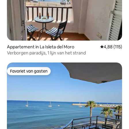
Appartement in La Isleta del Moro
Gemiddelde beo
4,88 (115)
Verborgen paradijs, 1 lijn van het strand
Favoriet van gasten
Favoriet van gasten