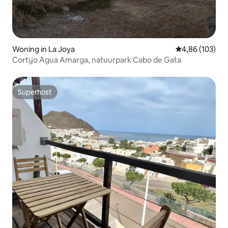
Woning in La Joya
Gemiddelde beo
4,86 (103)
Cortijo Agua Amarga, natuurpark Cabo de Gata
Superhost
Superhost