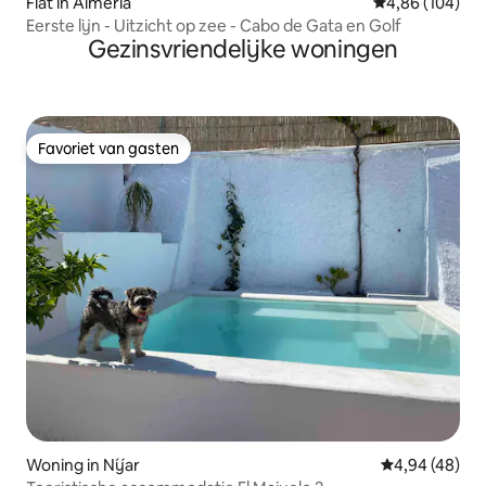
Flat in Almería
Gemiddelde beo
4,86 (104)
Eerste lijn - Uitzicht op zee - Cabo de Gata en Golf
Gezinsvriendelijke woningen
Favoriet van gasten
Favoriet van gasten
Woning in Níjar
Gemiddelde be
4,94 (48)