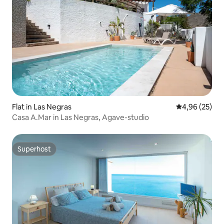
Flat in Las Negras
Gemiddelde be
4,96 (25)
Casa A.Mar in Las Negras, Agave-studio
Superhost
Superhost