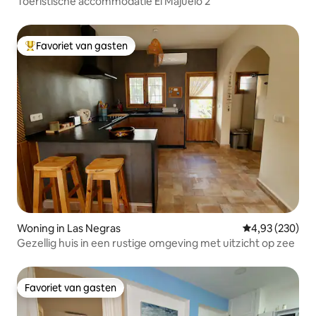
Toeristische accommodatie El Majuelo 2
Favoriet van gasten
Topfavoriet van gasten
Woning in Las Negras
Gemiddelde beo
4,93 (230)
Gezellig huis in een rustige omgeving met uitzicht op zee
Favoriet van gasten
Favoriet van gasten