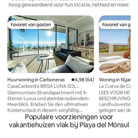
hoog gewaardeerd voor hun locatie, netheid en meer.
Favoriet van gasten
Favoriet van gas
Favoriet van gasten
Favoriet van gas
Huurwoning in Carboneras
Gemiddelde beoordeling van 4,
4,98 (64)
Woning in Níjar
CasaCarbonito BRISA LUNA SOL
La Cueva de Carlo
Appartement Carboner...
Glamouröses Strandapartment mit 5-
LEES VOOR HET R
Sterne-Luxus und atemberaubendem
BESCHRIJVING EN 
Meerblick. Erleben Sie den ultimativen
Landhuisvesting v
Küstenurlaub in diesem sorgfältig
gelegen aan de se
Populaire voorzieningen voor
gestalteten Apartment, wo sich
met twee verdiepi
erstklassiger Luxus mit der idyllischen
in twee apparteme
vakantiehuizen vlak bij Playa del Mónsul
Schönheit von Cabo de Gato verbindet.
appartement heef
Oft von Gästen als „noch schöner als auf
toegangsdeur en e