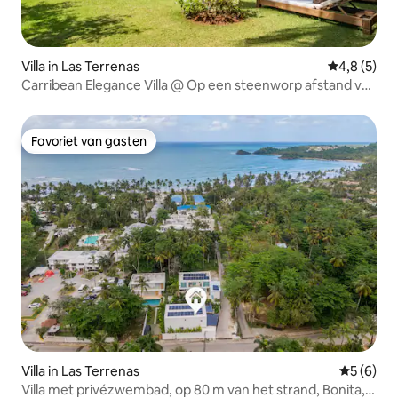
Villa in Las Terrenas
Gemiddelde 
4,8 (5)
Carribean Elegance Villa @ Op een steenworp afstand van
Bonita Beach
Favoriet van gasten
Favoriet van gasten
Villa in Las Terrenas
Gemiddeld
5 (6)
Villa met privézwembad, op 80 m van het strand, Bonita,