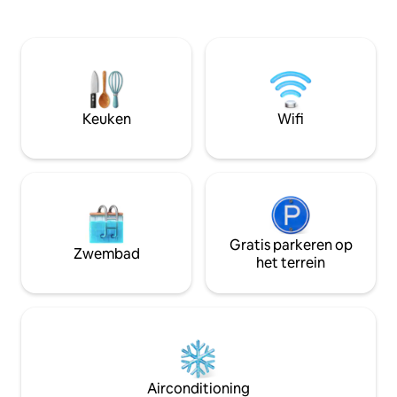
Overloopzwembad en jacuzzi op het dak
2 D met aircondit
(niet verwarmd) Dagelijkse
badkamers en sui
schoonmaakservice inbegrepen, chef-
tussenverdieping
kok is extra. Airco en tv in slaapkamers
queensize bed en 
Beveiligde woning met
twin ), waardoor e
bewakingscamera's Elektriciteit apart in
ruimte met 52-inc
rekening gebracht. Late nachtfeesten
begane grond hee
Keuken
Wifi
niet toegestaan.
toilet. Er is een d
Gratis parkeren op
Zwembad
het terrein
Airconditioning