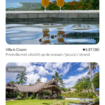
Villa in Coson
Gemiddelde be
4,97 (36)
Privévilla met uitzicht op de oceaan / jacuzzi / strand
Superhost
Superhost