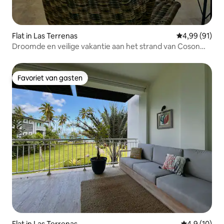
Flat in Las Terrenas
Gemiddelde be
4,99 (91)
Droomde en veilige vakantie aan het strand van Coson
Bay
Favoriet van gasten
Favoriet van gasten
Flat in Las Terrenas
Gemiddelde b
4,9 (10)