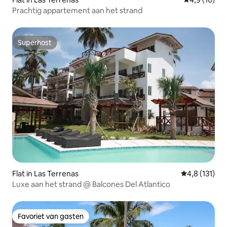
Prachtig appartement aan het strand
Superhost
Superhost
Flat in Las Terrenas
Gemiddelde b
4,8 (131)
Luxe aan het strand @ Balcones Del Atlantico
Favoriet van gasten
Favoriet van gasten