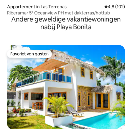
Appartement in Las Terrenas
Gemiddelde be
4,8 (102)
Riberamar 5* Oceanview PH met dakterras/hottub
Andere geweldige vakantiewoningen
nabij Playa Bonita
Favoriet van gasten
Favoriet van gasten