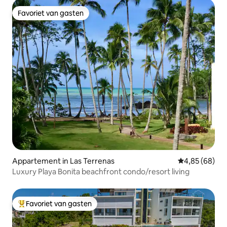
Favoriet van gasten
Favoriet van gasten
Appartement in Las Terrenas
Gemiddelde be
4,85 (68)
Luxury Playa Bonita beachfront condo/resort living
Favoriet van gasten
Topfavoriet van gasten