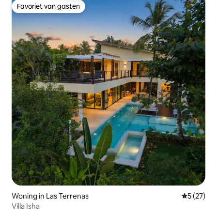
Favoriet van gasten
Favoriet van gasten
Woning in Las Terrenas
Gemiddelde
5 (27)
Villa Isha