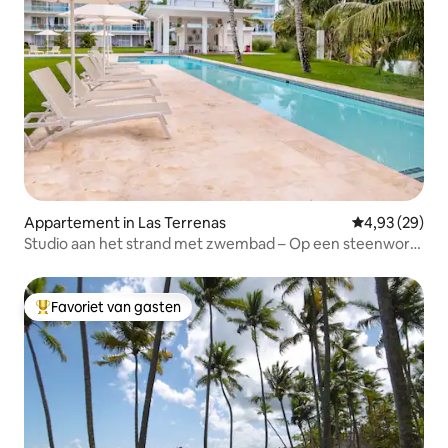
Appartement in Las Terrenas
Gemiddelde be
4,93 (29)
Studio aan het strand met zwembad – Op een steenworp
afstand van Playa Bonita
Favoriet van gasten
Topfavoriet van gasten