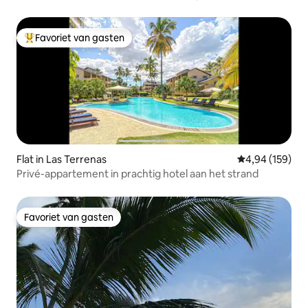
wereld
Favoriet van gasten
Topfavoriet van gasten
Flat in Las Terrenas
Gemiddelde beo
4,94 (159)
Privé-appartement in prachtig hotel aan het strand
Favoriet van gasten
Favoriet van gasten