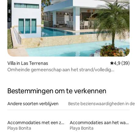
Villa in Las Terrenas
Gemiddelde b
4,9 (39)
Omheinde gemeenschap aan het strand/volledig
onderhouden/Playa Bonita
Bestemmingen om te verkennen
Andere soorten verblijven
Beste bezienswaardigheden in de 
Accommodaties met een zwembad
Accommodaties aan het water
Playa Bonita
Playa Bonita