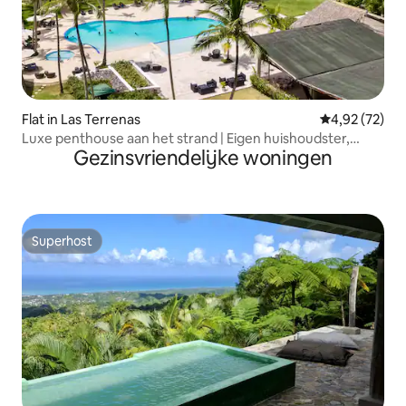
Flat in Las Terrenas
Gemiddelde be
4,92 (72)
Luxe penthouse aan het strand | Eigen huishoudster,
Gezinsvriendelijke woningen
uitzicht
Superhost
Superhost