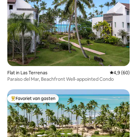
Flat in Las Terrenas
Gemiddelde b
4,9 (60)
Paraiso del Mar, Beachfront Well-appointed Condo
Favoriet van gasten
Topfavoriet van gasten