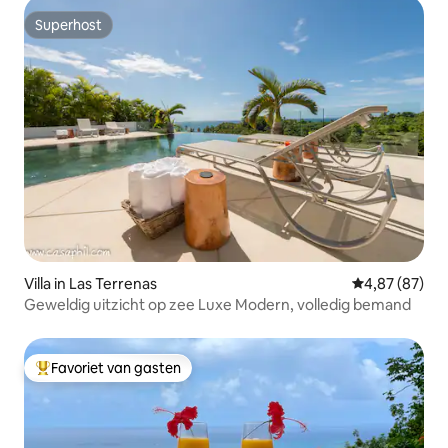
Superhost
Superhost
Villa in Las Terrenas
Gemiddelde be
4,87 (87)
Geweldig uitzicht op zee Luxe Modern, volledig bemand
Favoriet van gasten
Topfavoriet van gasten