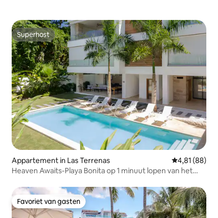
Superhost
Superhost
Appartement in Las Terrenas
Gemiddelde be
4,81 (88)
Heaven Awaits-Playa Bonita op 1 minuut lopen van het
strand
Favoriet van gasten
Favoriet van gasten