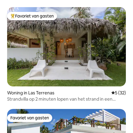
Starlink
Favoriet van gasten
Topfavoriet van gasten
Woning in Las Terrenas
Gemiddelde
5 (32)
Strandvilla op 2 minuten lopen van het strand in een
omheinde gemeenschap
Favoriet van gasten
Favoriet van gasten