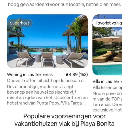
hoog gewaardeerd voor hun locatie, netheid en meer.
Superhost
Favoriet van gas
Superhost
Favoriet van gas
Woning in Las Terrenas
Gemiddelde beoordeling van 4,8
4,89 (153)
Onovertroffen uitzicht op de oceaan op
Villa in Las Terrena
4 minuten van het strand - Pickleball
Deze prachtige, moderne villa ligt
Villa Essence op 
bovenop een heuvel op slechts vijf
van Playa Bonita
Mooie prive boho ch
minuten rijden van het stadscentrum en
m van de TOP stra
het strand van Punta Popy. 'Villa Targa' is
Terrenas. De villa
een van de grootste villa's in de
exclusieve Hotel C
omgeving met meer dan 6000 ft2
Populaire voorzieningen voor
is een privéwonin
Spectaculair uitzicht over de oceaan en
beveiliging en met
vakantiehuizen vlak bij Playa Bonita
het platteland. Picklebalbaan!
het strand.Het hui