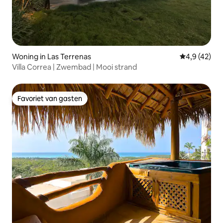
Woning in Las Terrenas
Gemiddelde b
4,9 (42)
Villa Correa | Zwembad | Mooi strand
Favoriet van gasten
Favoriet van gasten