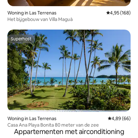
Woning in Las Terrenas
Gemiddelde beo
4,95 (168)
Het bijgebouw van Villa Maguà
Superhost
Superhost
Woning in Las Terrenas
Gemiddelde be
4,89 (66)
Casa Ana Playa Bonita 80 meter van de zee
Appartementen met airconditioning