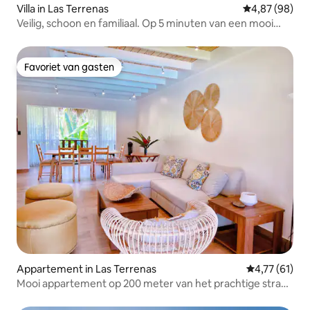
Villa in Las Terrenas
Gemiddelde be
4,87 (98)
Veilig, schoon en familiaal. Op 5 minuten van een mooi
strand.
Favoriet van gasten
Favoriet van gasten
Appartement in Las Terrenas
Gemiddelde b
4,77 (61)
Mooi appartement op 200 meter van het prachtige strand
C6