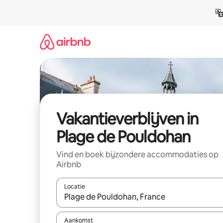
Ga
direct
naar
inhoud
Vakantieverblijven in
Plage de Pouldohan
Vind en boek bijzondere accommodaties op
Airbnb
Locatie
Wanneer er resultaten beschikbaar zijn, maak je 
Aankomst