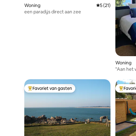
Woning
Gemiddelde beoorde
5 (21)
een paradijs direct aan zee
Woning
"Aan het 
Favoriet van gasten
Favor
Topfavoriet van gasten
Topfavor