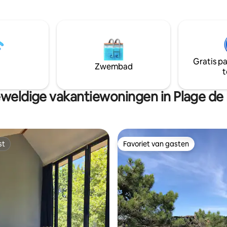
 mei tot september/oktober.
Pouldohan ligt op slechts 200 
 3
afstand. Laat je na het strand e
rs met 2 pers bed, te scheiden
zwembad verleiden door een 
6 90 x 200
of een fietstocht (6 nieuwe fie
ief 1 stapelbed. Ideaal huis
beschikbaar)
urliefhebbers die willen
Gratis p
et familie of vrienden
Zwembad
t
 MAXIMAAL 12 PERS.
weldige vakantiewoningen in Plage de
st
Favoriet van gasten
st
Favoriet van gasten