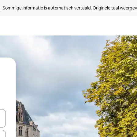
Sommige informatie is automatisch vertaald. 
Originele taal weerge
een keuze met je de pijltjestoetsen omhoog en omlaag, óf door te tikk