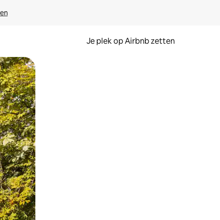
ven
Je plek op Airbnb zetten
en of swipen.