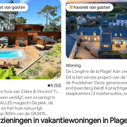
iet van gasten
Favoriet van gasten
iet van gasten
Topfavoriet van gasten
Woning
De Longère de la Plage! Aan ze
Overdekt zwembad
Dit is het eerste project van de
de Pouldohan' Deze gerenovee
ling van 5 op 5, 33 recensies
Gemiddelde beoordeling van 5 op 5, 53 r
5 (53)
end boerderij biedt 4 prachtig
n huis van Claire & Vincent Ti
slaapkamers (3 mastersuites, 
d
en verblijf, een ervaring! In
slaapzaal), een verwarmd
ES magisch! De plek, de
binnenzwembad, 2 terrassen. Aan de
en het huis natuurlijk.
oevers van de GR34, in Trégunc
op 300m van de GR3415
Concarneau en Pont-Aven, is de
rzieningen in vakantiewoningen in Plag
open van de dokken en de
ideaal voor een bezoek aan de
in Zuid-Bretagne. Het familiestrand van