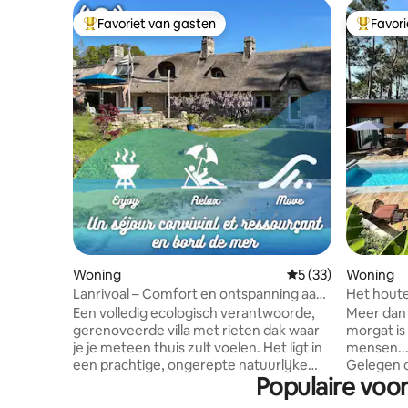
Favoriet van gasten
Favor
Topfavoriet van gasten
Topfavor
Woning
Gemiddelde beoorde
5 (33)
Woning
Lanrivoal – Comfort en ontspanning aan
Het houte
zee voor iedereen
Ar C Hoa
Een volledig ecologisch verantwoorde,
Meer dan e
gerenoveerde villa met rieten dak waar
morgat is ALL
je je meteen thuis zult voelen. Het ligt in
mensen... 
een prachtige, ongerepte natuurlijke
Gelegen 
Populaire voo
omgeving, weg van de drukte. De zee is
minuten l
vlakbij en er is een breed aanbod aan
haven. 7x3 zwembad, verwarmd van