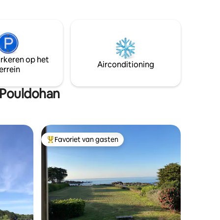
wonen en te delen, om je batterijen op
meter
te laden voor gezinnen of
n het
vriendengroepen. Geniet van uw
petanque
verblijf.
tsen
arkeren op het
Airconditioning
errein
 Pouldohan
Favoriet van gasten
Topfavoriet van gasten