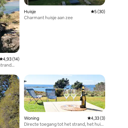
Huisje
Gemiddelde beoorde
5 (30)
Charmant huisje aan zee
ecensies
Gemiddelde beoordeling van 4,93 op 5, 14 recensies
4,93 (14)
strand
Woning
Gemiddelde beoordel
4,33 (3)
Directe toegang tot het strand, het huis