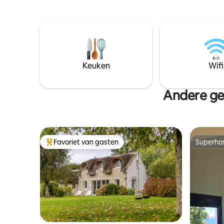
activiteiten beschikbaar. Perfect voor 2
april tot
of 3 gezinnen. Een grote woonkamer
Hammam Geschikt voor 12 personen -
komt uit op een keuken, een terras en
slaapkame
een prachtige tuin. De 5 slaapkamers (4
in 2x 80x200 -1 slaapzaal met 
eigen badkamers) zijn prachtig ingericht,
bedden inclus
elk met een kustthema: Corsaire,
voor natu
Dunette, Les Glenan, Nautilus en Grand
opladen m
Keuken
Wifi
Large. Bureaus, werken op afstand
VERBODEN FEESTEN
Bedankt
Andere ge
Favoriet van gasten
Superho
Topfavoriet van gasten
Superho