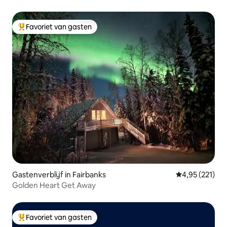
Favoriet van gasten
Topfavoriet van gasten
Gastenverblijf in Fairbanks
Gemiddelde beo
4,95 (221)
Golden Heart Get Away
Favoriet van gasten
Topfavoriet van gasten