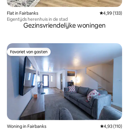
Flat in Fairbanks
Gemiddelde beo
4,99 (133)
Eigentijds herenhuis in de stad
Gezinsvriendelijke woningen
Favoriet van gasten
Favoriet van gasten
Woning in Fairbanks
Gemiddelde beo
4,93 (110)