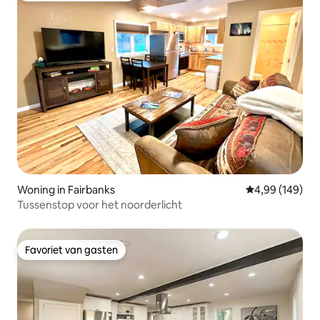
Woning in Fairbanks
Gemiddelde beo
4,99 (149)
Tussenstop voor het noorderlicht
Favoriet van gasten
Favoriet van gasten