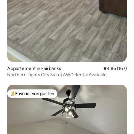
Appartement in Fairbanks
Gemiddelde beo
4,86 (167)
Northern Lights City Suite| AWD Rental Available
Favoriet van gasten
Topfavoriet van gasten