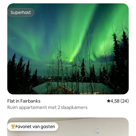
Superhost
Superhost
Flat in Fairbanks
Gemiddelde be
4,58 (24)
Ruim appartement met 2 slaapkamers
Favoriet van gasten
Topfavoriet van gasten