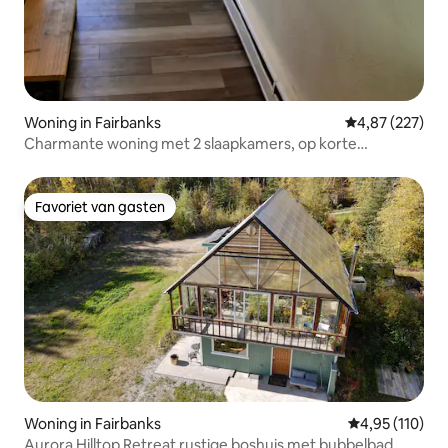
Woning in Fairbanks
Gemiddelde beo
4,87 (227)
Charmante woning met 2 slaapkamers, op korte
loopafstand van het centrum
Favoriet van gasten
Favoriet van gasten
Woning in Fairbanks
Gemiddelde beo
4,95 (110)
Aurora Hilltop Retreat rustige boshuis met bubbelbad