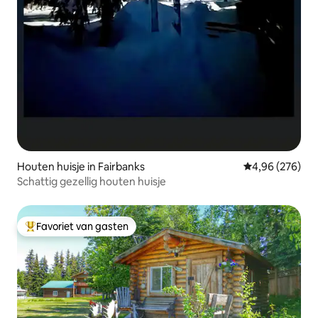
Houten huisje in Fairbanks
Gemiddelde beo
4,96 (276)
Schattig gezellig houten huisje
Favoriet van gasten
Topfavoriet van gasten