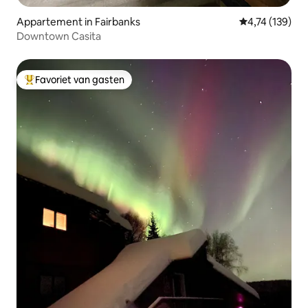
Appartement in Fairbanks
Gemiddelde beo
4,74 (139)
Downtown Casita
Favoriet van gasten
Topfavoriet van gasten