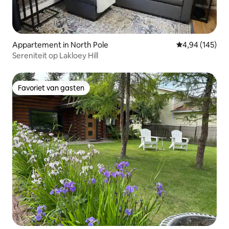
Appartement in North Pole
Gemiddelde beo
4,94 (145)
Sereniteit op Lakloey Hill
Favoriet van gasten
Favoriet van gasten