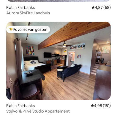
Flat in Fairbanks
Gemiddelde be
4,87 (68)
Aurora SkyFire Landhuis
Favoriet van gasten
Topfavoriet van gasten
Flat in Fairbanks
Gemiddelde beo
4,98 (151)
Stijlvol & Privé Studio Appartement