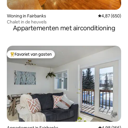
Woning in Fairbanks
Gemiddelde beo
4,87 (650)
Chalet in de heuvels
Appartementen met airconditioning
Favoriet van gasten
Topfavoriet van gasten
Appartement in Fairbanks
Gemiddelde beo
4,98 (166)