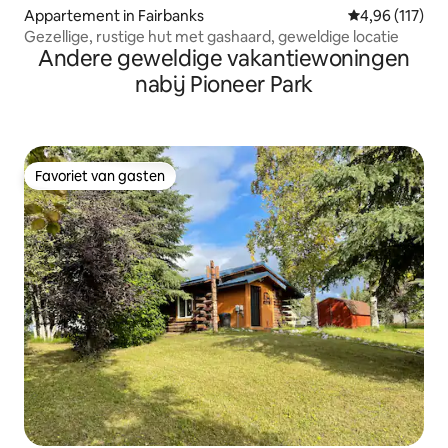
Appartement in Fairbanks
Gemiddelde beo
4,96 (117)
Gezellige, rustige hut met gashaard, geweldige locatie
Andere geweldige vakantiewoningen
nabij Pioneer Park
Favoriet van gasten
Favoriet van gasten