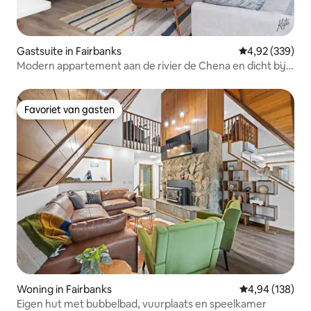
Gastsuite in Fairbanks
Gemiddelde beo
4,92 (339)
Modern appartement aan de rivier de Chena en dicht bij
de luchthaven
Favoriet van gasten
Favoriet van gasten
Woning in Fairbanks
Gemiddelde beo
4,94 (138)
Eigen hut met bubbelbad, vuurplaats en speelkamer