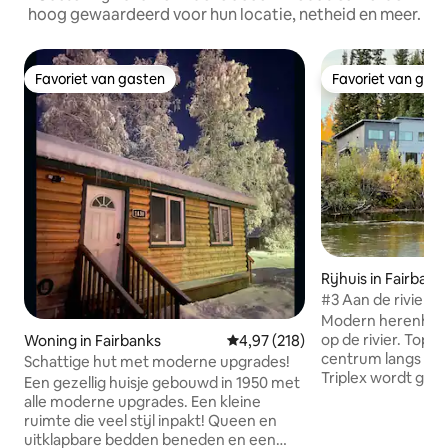
hoog gewaardeerd voor hun locatie, netheid en meer.
Favoriet van gasten
Favoriet van gas
Favoriet van gasten
Favoriet van gas
Rijhuis in Fairbank
#3 Aan de rivier, t
privékok
Modern herenhuis 
op de rivier. Toplo
Woning in Fairbanks
Gemiddelde beoordeling van 4,9
4,97 (218)
centrum langs het 
Schattige hut met moderne upgrades!
Triplex wordt gele
Een gezellig huisje gebouwd in 1950 met
om te delen. Kort
alle moderne upgrades. Een kleine
Doo Brewery, Pion
ruimte die veel stijl inpakt! Queen en
Carlson Center. M
uitklapbare bedden beneden en een