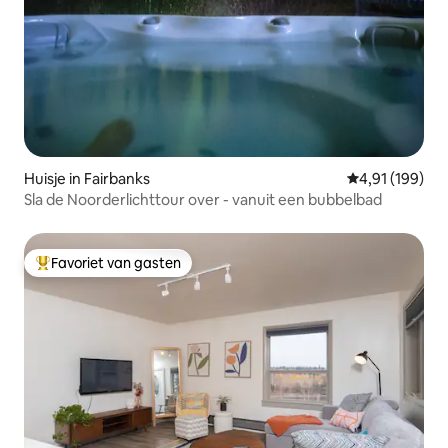
Huisje in Fairbanks
Gemiddelde beo
4,91 (199)
Sla de Noorderlichttour over - vanuit een bubbelbad
Favoriet van gasten
Topfavoriet van gasten