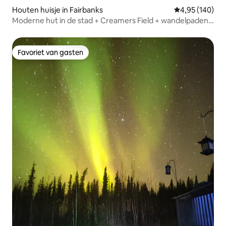
Houten huisje in Fairbanks
Gemiddelde beo
4,95 (140)
Moderne hut in de stad + Creamers Field + wandelpaden
+ vuurplaats
Favoriet van gasten
Favoriet van gasten