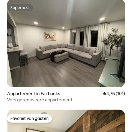
Superhost
Superhost
Appartement in Fairbanks
Gemiddelde be
4,76 (101)
Vers gerenoveerd appartement
Favoriet van gasten
Favoriet van gasten