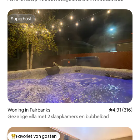
Superhost
Superhost
Woning in Fairbanks
Gemiddelde beo
4,91 (316)
Gezellige villa met 2 slaapkamers en bubbelbad
Favoriet van gasten
Topfavoriet van gasten