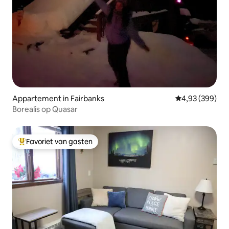
Appartement in Fairbanks
Gemiddelde beo
4,93 (399)
Borealis op Quasar
Favoriet van gasten
Topfavoriet van gasten