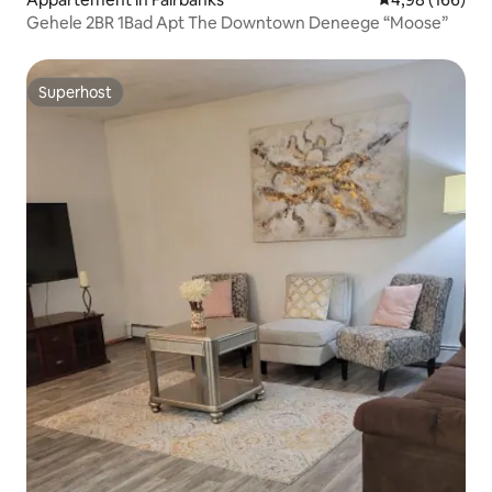
Gehele 2BR 1Bad Apt The Downtown Deneege “Moose”
Superhost
Superhost