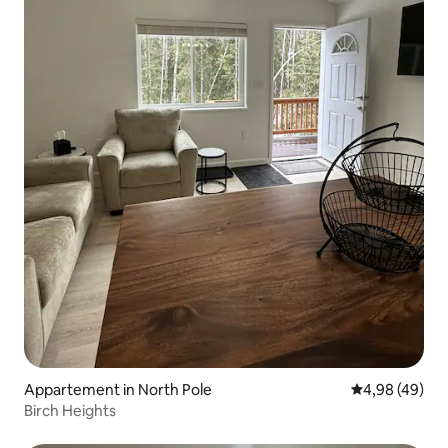
Appartement in North Pole
Gemiddelde be
4,98 (49)
Birch Heights