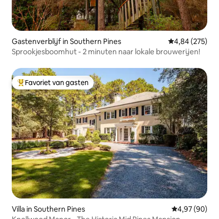
Gastenverblijf in Southern Pines
Gemiddelde beo
4,84 (275)
Sprookjesboomhut - 2 minuten naar lokale brouwerijen!
Favoriet van gasten
Topfavoriet van gasten
Villa in Southern Pines
Gemiddelde be
4,97 (90)