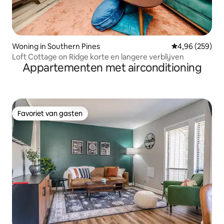
Woning in Southern Pines
Gemiddelde beo
4,96 (259)
Loft Cottage on Ridge korte en langere verblijven
Appartementen met airconditioning
Favoriet van gasten
Favoriet van gasten