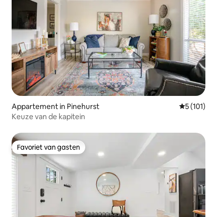
Appartement in Pinehurst
Gemiddelde
5 (101)
Keuze van de kapitein
Favoriet van gasten
Favoriet van gasten