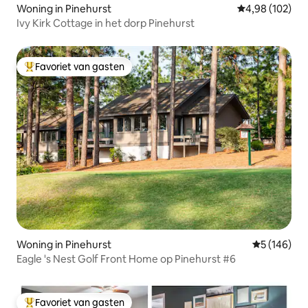
Woning in Pinehurst
Gemiddelde beo
4,98 (102)
Ivy Kirk Cottage in het dorp Pinehurst
Favoriet van gasten
Topfavoriet van gasten
Woning in Pinehurst
Gemiddelde 
5 (146)
Eagle 's Nest Golf Front Home op Pinehurst #6
Favoriet van gasten