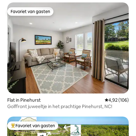
Favoriet van gasten
Favoriet van gasten
Flat in Pinehurst
Gemiddelde beo
4,92 (106)
Golffront juweeltje in het prachtige Pinehurst, NC!
Favoriet van gasten
Topfavoriet van gasten