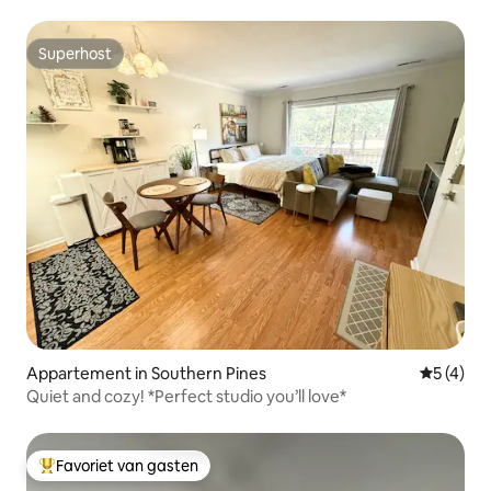
Superhost
Superhost
Appartement in Southern Pines
Gemiddeld
5 (4)
Quiet and cozy! *Perfect studio you’ll love*
Favoriet van gasten
Topfavoriet van gasten