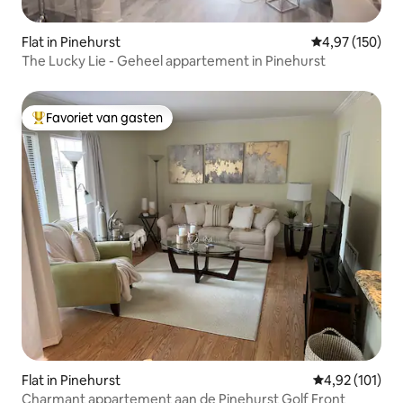
Flat in Pinehurst
Gemiddelde beo
4,97 (150)
The Lucky Lie - Geheel appartement in Pinehurst
Favoriet van gasten
Topfavoriet van gasten
Flat in Pinehurst
Gemiddelde beo
4,92 (101)
Charmant appartement aan de Pinehurst Golf Front