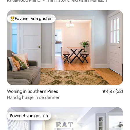
Knollwood Manor - The Historic Mid Pines Mansion
Favoriet van gasten
Topfavoriet van gasten
Woning in Southern Pines
Gemiddelde be
4,97 (32)
Handig huisje in de dennen
Favoriet van gasten
Favoriet van gasten