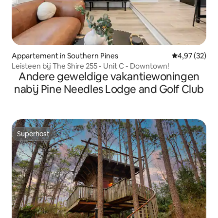
Appartement in Southern Pines
Gemiddelde be
4,97 (32)
Leisteen bij The Shire 255 - Unit C - Downtown!
Andere geweldige vakantiewoningen
nabij Pine Needles Lodge and Golf Club
Superhost
Superhost