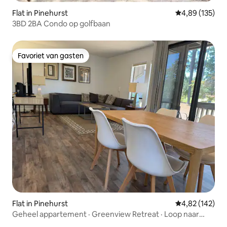
Flat in Pinehurst
Gemiddelde beo
4,89 (135)
3BD 2BA Condo op golfbaan
Favoriet van gasten
Favoriet van gasten
Flat in Pinehurst
Gemiddelde beo
4,82 (142)
Geheel appartement · Greenview Retreat · Loop naar
PCC