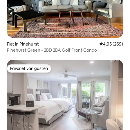
Flat in Pinehurst
Gemiddelde beo
4,95 (269)
Pinehurst Green - 2BD 2BA Golf Front Condo
Favoriet van gasten
Favoriet van gasten