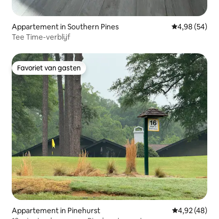
Appartement in Southern Pines
Gemiddelde be
4,98 (54)
Tee Time-verblijf
Favoriet van gasten
Favoriet van gasten
Appartement in Pinehurst
Gemiddelde be
4,92 (48)