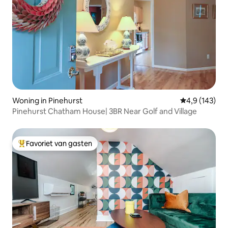
Woning in Pinehurst
Gemiddelde be
4,9 (143)
Pinehurst Chatham House| 3BR Near Golf and Village
Favoriet van gasten
Topfavoriet van gasten