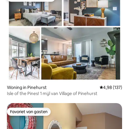
Topfavoriet van gasten
Woning in Pinehurst
Gemiddelde beo
4,98 (137)
Isle of the Pines! 1 mijl van Village of Pinehurst
Favoriet van gasten
Favoriet van gasten