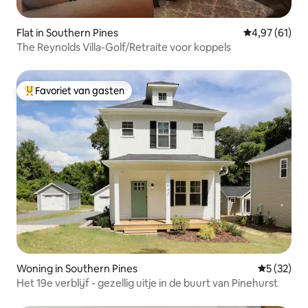
Flat in Southern Pines
Gemiddelde be
4,97 (61)
The Reynolds Villa-Golf/Retraite voor koppels
Favoriet van gasten
Topfavoriet van gasten
Woning in Southern Pines
Gemiddelde
5 (32)
Het 19e verblijf - gezellig uitje in de buurt van Pinehurst