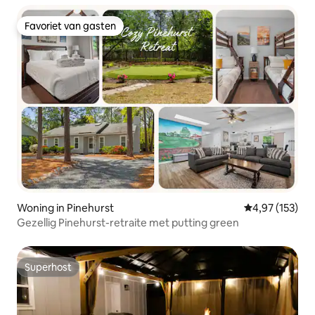
Favoriet van gasten
Favoriet van gasten
Woning in Pinehurst
Gemiddelde beo
4,97 (153)
Gezellig Pinehurst-retraite met putting green
Superhost
Superhost