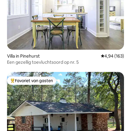
Villa in Pinehurst
Gemiddelde beo
4,94 (163)
Een gezellig toevluchtsoord op nr. 5
Favoriet van gasten
Topfavoriet van gasten