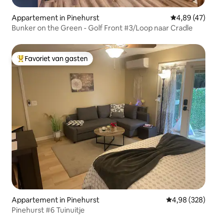
Appartement in Pinehurst
Gemiddelde be
4,89 (47)
Bunker on the Green - Golf Front #3/Loop naar Cradle
Favoriet van gasten
Topfavoriet van gasten
Appartement in Pinehurst
Gemiddelde beo
4,98 (328)
Pinehurst #6 Tuinuitje