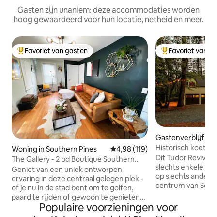
Gasten zijn unaniem: deze accommodaties worden
hoog gewaardeerd voor hun locatie, netheid en meer.
Favoriet van gasten
Favoriet van g
Topfavoriet van gasten
Topfavoriet van 
Gastenverblijf in
Pines
Historisch koetshu
Woning in Southern Pines
Gemiddelde beoordeling van 4,9
4,98 (119)
Dit Tudor Revival 
The Gallery - 2 bd Boutique Southern
slechts enkele mi
Pines Cottage
Geniet van een uniek ontworpen
op slechts anderh
ervaring in deze centraal gelegen plek -
centrum van South
of je nu in de stad bent om te golfen,
je dicht bij golf en
paard te rijden of gewoon te genieten
van een rustige 
Populaire voorzieningen voor
van onze schilderachtige zuidelijke stad.
een hectare Longl
Dit huisje met twee verdiepingen (en