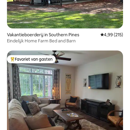
Vakantieboerderij in Southern Pines
Gemiddelde beo
4,99 (215)
Eindelijk Home Farm Bed and Barn
Favoriet van gasten
Topfavoriet van gasten