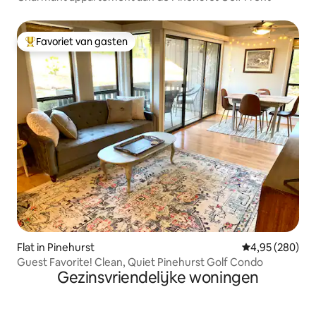
Favoriet van gasten
Topfavoriet van gasten
Flat in Pinehurst
Gemiddelde beo
4,95 (280)
Guest Favorite! Clean, Quiet Pinehurst Golf Condo
Gezinsvriendelijke woningen