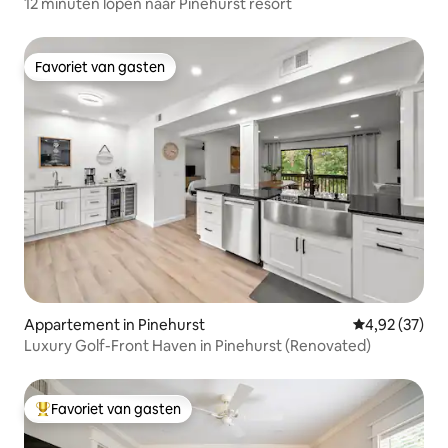
12 minuten lopen naar Pinehurst resort
Favoriet van gasten
Favoriet van gasten
Appartement in Pinehurst
Gemiddelde be
4,92 (37)
Luxury Golf-Front Haven in Pinehurst (Renovated)
Favoriet van gasten
Topfavoriet van gasten