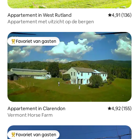
Appartement in West Rutland
Gemiddelde beo
4,91 (136)
Appartement met uitzicht op de bergen
Favoriet van gasten
Topfavoriet van gasten
Appartement in Clarendon
Gemiddelde beo
4,92 (155)
Vermont Horse Farm
Favoriet van gasten
Topfavoriet van gasten