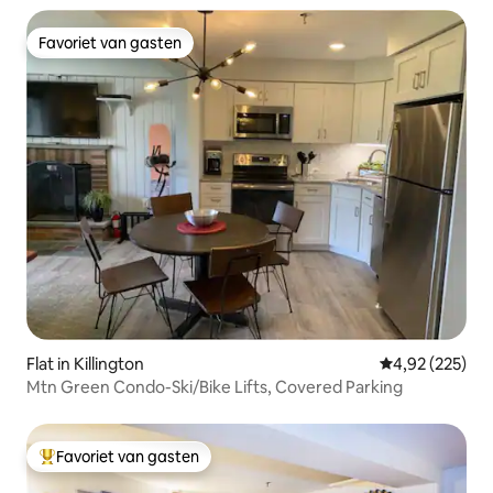
Favoriet van gasten
Favoriet van gasten
Flat in Killington
Gemiddelde beo
4,92 (225)
Mtn Green Condo-Ski/Bike Lifts, Covered Parking
Favoriet van gasten
Topfavoriet van gasten