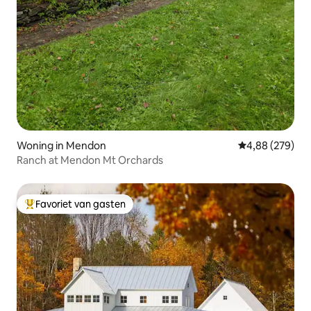
Woning in Mendon
Gemiddelde beo
4,88 (279)
Ranch at Mendon Mt Orchards
Favoriet van gasten
Topfavoriet van gasten