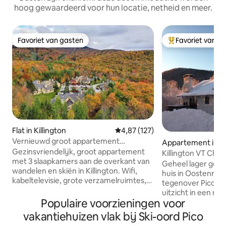
hoog gewaardeerd voor hun locatie, netheid en meer.
Favoriet van gasten
Favoriet van g
Favoriet van gasten
Topfavoriet van 
Flat in Killington
Gemiddelde beoordeling van 4,8
4,87 (127)
Vernieuwd groot appartement
Appartement in Ki
tegenover AT en skiën
Gezinsvriendelijk, groot appartement
Killington VT Cha
met 3 slaapkamers aan de overkant van
Geheel lager gel
wandelen en skiën in Killington. Wifi,
huis in Oostenrijkse
kabeltelevisie, grote verzamelruimtes,
tegenover Pico Mt
ruime slaapkamers, bijgewerkte keuken
uitzicht in een r
en onbeperkt gratis brandhout in de
Populaire voorzieningen voor
bewaard gebleven
winter. Veel après-ski chique details
Appalachian & Long
vakantiehuizen vlak bij Ski-oord Pico
maken dit een stijlvol maar comfortabel
achtertuin. Slechts 2 mijl naar Killington