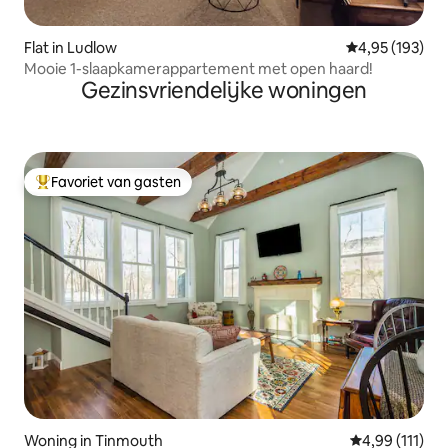
Flat in Ludlow
Gemiddelde beo
4,95 (193)
Mooie 1-slaapkamerappartement met open haard!
Gezinsvriendelijke woningen
Favoriet van gasten
Topfavoriet van gasten
Woning in Tinmouth
Gemiddelde be
4,99 (111)