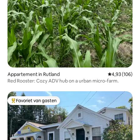
Appartement in Rutland
Gemiddelde beo
4,93 (106)
Red Rooster: Cozy ADV hub on a urban micro-farm.
Favoriet van gasten
Topfavoriet van gasten