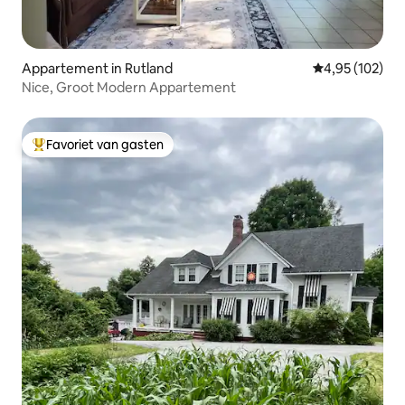
Appartement in Rutland
Gemiddelde beo
4,95 (102)
Nice, Groot Modern Appartement
Favoriet van gasten
Topfavoriet van gasten