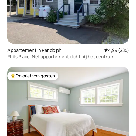
Appartement in Randolph
Gemiddelde beo
4,99 (235)
Phil's Place: Net appartement dicht bij het centrum
Favoriet van gasten
Topfavoriet van gasten