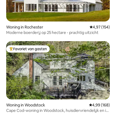
Woning in Rochester
Gemiddelde beo
4,97 (154)
Moderne boerderij op 25 hectare - prachtig uitzicht
Favoriet van gasten
Topfavoriet van gasten
Woning in Woodstock
Gemiddelde beo
4,99 (168)
Cape Cod-woning in Woodstock, huisdiervriendelijk en in
het bos