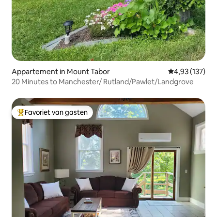
Appartement in Mount Tabor
Gemiddelde beo
4,93 (137)
20 Minutes to Manchester/ Rutland/Pawlet/Landgrove
Favoriet van gasten
Topfavoriet van gasten