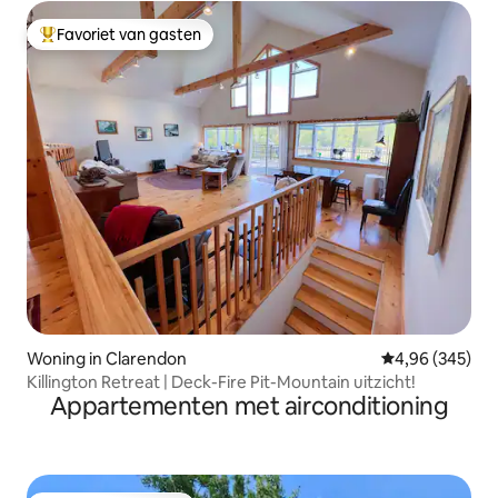
Favoriet van gasten
Topfavoriet van gasten
Woning in Clarendon
Gemiddelde beo
4,96 (345)
Killington Retreat | Deck-Fire Pit-Mountain uitzicht!
Appartementen met airconditioning