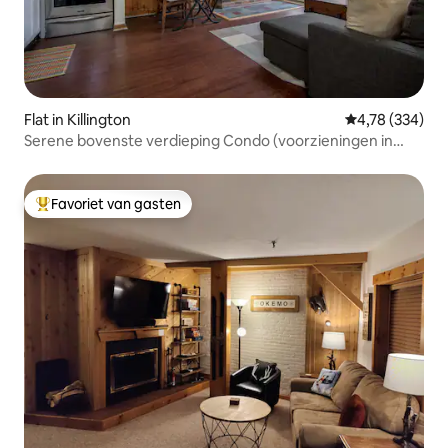
Flat in Killington
Gemiddelde beo
4,78 (334)
Serene bovenste verdieping Condo (voorzieningen in
resortstijl)
Favoriet van gasten
Topfavoriet van gasten