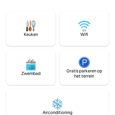
toevluchtsoord. 2 minuten rijden naar
Access Road. Het appartement is de
Pico, 2 minuten lopen naar Appalachian
onderste eenheid
Trail! Of het nu gaat om skiën, wandelen,
de bovenste unit. We zijn een skifamilie
tennissen, zwemmen of
en staan elke och
spelletjesavonden en thuismaaltijden
recensies VEREIST
koken met vrienden, dit bijgewerkte
van derden. Geen 
appartement is de perfecte plek om er
of luidruchtige bije
Keuken
Wifi
even tussenuit te gaan.
huisdieren inclusi
Gratis parkeren op
Zwembad
het terrein
Airconditioning