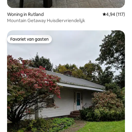
Woning in Rutland
Gemiddelde beo
4,94 (117)
Mountain Getaway Huisdiervriendelijk
Favoriet van gasten
Favoriet van gasten