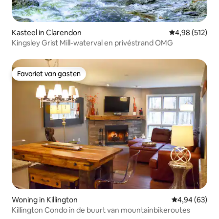
Kasteel in Clarendon
Gemiddelde beo
4,98 (512)
Kingsley Grist Mill-waterval en privéstrand OMG
Favoriet van gasten
Favoriet van gasten
Woning in Killington
Gemiddelde be
4,94 (63)
Killington Condo in de buurt van mountainbikeroutes