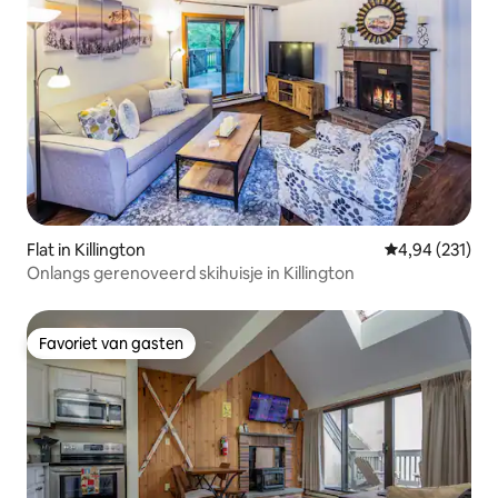
Flat in Killington
Gemiddelde beo
4,94 (231)
Onlangs gerenoveerd skihuisje in Killington
Favoriet van gasten
Favoriet van gasten