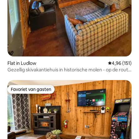
Flat in Ludlow
Gemiddelde beo
4,96 (151)
Gezellig skivakantiehuis in historische molen - op de route
van de shuttle
Favoriet van gasten
Favoriet van gasten