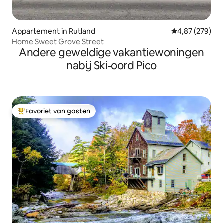
Appartement in Rutland
Gemiddelde beo
4,87 (279)
Home Sweet Grove Street
Andere geweldige vakantiewoningen
nabij Ski-oord Pico
Favoriet van gasten
Topfavoriet van gasten