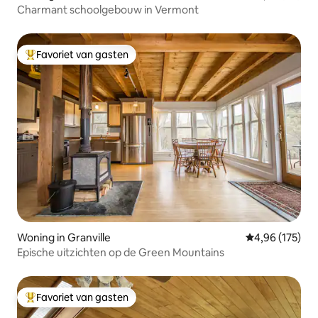
Charmant schoolgebouw in Vermont
Favoriet van gasten
Topfavoriet van gasten
Woning in Granville
Gemiddelde beo
4,96 (175)
Epische uitzichten op de Green Mountains
Favoriet van gasten
Topfavoriet van gasten