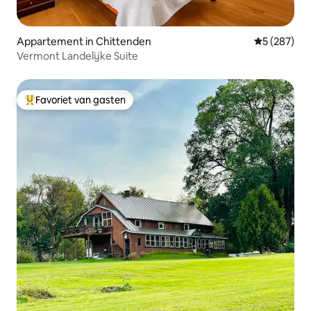
Appartement in Chittenden
Gemiddelde 
5 (287)
Vermont Landelijke Suite
Favoriet van gasten
Topfavoriet van gasten