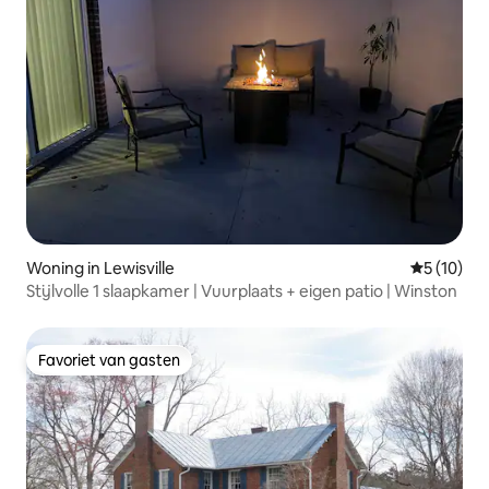
Woning in Lewisville
Gemiddelde
5 (10)
Stijlvolle 1 slaapkamer | Vuurplaats + eigen patio | Winston
Favoriet van gasten
Favoriet van gasten