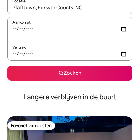
Locatie
Wanneer er resultaten beschikbaar zijn, maak je een keuze met 
Aankomst
Vertrek
Zoeken
Langere verblijven in de buurt
Favoriet van gasten
Favoriet van gasten