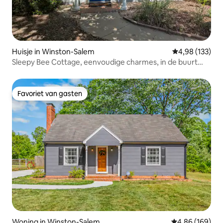
Huisje in Winston-Salem
Gemiddelde beo
4,98 (133)
Sleepy Bee Cottage, eenvoudige charmes, in de buurt
van WFU
Favoriet van gasten
Favoriet van gasten
Woning in Winston-Salem
Gemiddelde beo
4,86 (169)