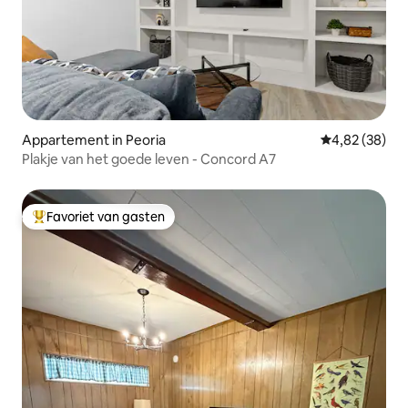
Appartement in Peoria
Gemiddelde be
4,82 (38)
Plakje van het goede leven - Concord A7
Favoriet van gasten
Topfavoriet van gasten