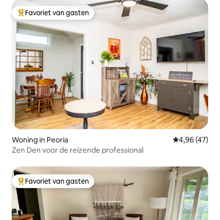
Favoriet van gasten
Topfavoriet van gasten
Woning in Peoria
Gemiddelde be
4,96 (47)
Zen Den voor de reizende professional
Favoriet van gasten
Topfavoriet van gasten