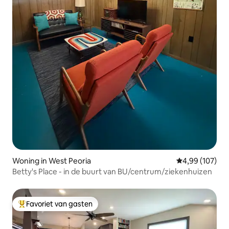
Woning in West Peoria
Gemiddelde beo
4,99 (107)
Betty's Place - in de buurt van BU/centrum/ziekenhuizen
Favoriet van gasten
Topfavoriet van gasten