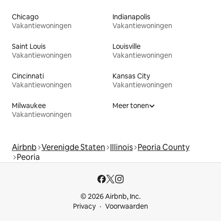
Chicago
Indianapolis
Vakantiewoningen
Vakantiewoningen
Saint Louis
Louisville
Vakantiewoningen
Vakantiewoningen
Cincinnati
Kansas City
Vakantiewoningen
Vakantiewoningen
Milwaukee
Meer tonen
Vakantiewoningen
Airbnb
Verenigde Staten
Illinois
Peoria County
Peoria
© 2026 Airbnb, Inc.
Privacy
Voorwaarden