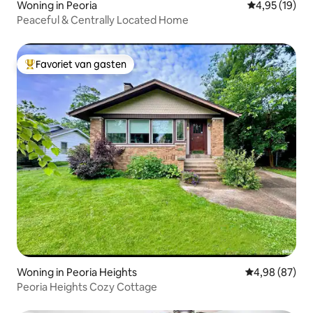
Woning in Peoria
Gemiddelde be
4,95 (19)
Peaceful & Centrally Located Home
Favoriet van gasten
Topfavoriet van gasten
Woning in Peoria Heights
Gemiddelde be
4,98 (87)
Peoria Heights Cozy Cottage