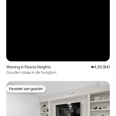
Woning in Peoria Heights
Gemiddelde be
4,93 (84)
Gouden slaap in de hoogten
Favoriet van gasten
Favoriet van gasten