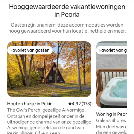
Hooggewaardeerde vakantiewoningen
in Peoria
Gasten zijn unaniem: deze accommodaties worden
hoog gewaardeerd voor hun locatie, netheid en meer.
Favoriet van gasten
Favoriet van gas
Favoriet van gasten
Favoriet van gas
Houten huisje in Pekin
Gemiddelde beoordeling van 4,9
4,92 (173)
The Owl's Perch: gezellige A-vormige
Woning in Peoria 
hut en speelkamer
Ontspan en dompel jezelf onder in de
Galena Shores Bo
uitnodigende charme van onze gezellige
water
Mijn doel was om 
A-woning, genesteld aan de rand van
die een geweldige 
Pekin, Illinois. Of je nu een