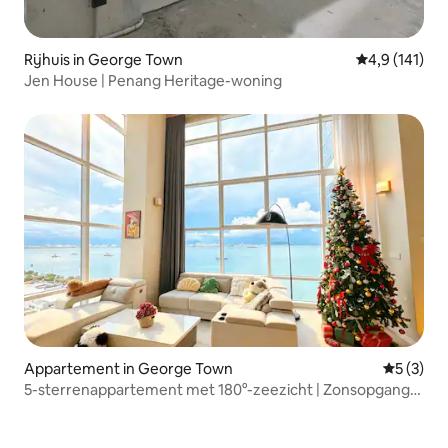
Rijhuis in George Town
Gemiddelde b
4,9 (141)
Jen House | Penang Heritage-woning
Appartement in George Town
Gemiddeld
5 (3)
5-sterrenappartement met 180°-zeezicht | Zonsopgang,
culinair paradijs