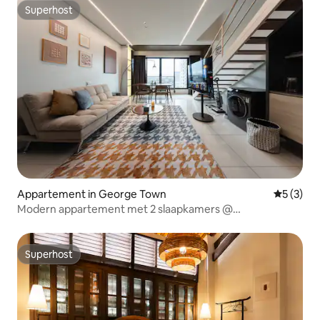
Superhost
Superhost
Appartement in George Town
Gemiddeld
5 (3)
Modern appartement met 2 slaapkamers @
SunriseGurney|Zwembad|Fitnessruimte|Gratis parkeren
Superhost
Superhost