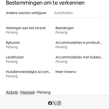
Bestemmingen om te verkennen
Andere soorten verblijven
Activiteiten
Woningen aan het strand
Boerderijen
Penang
Penang
Rijhuizen
Accommodaties in privésuites
Penang
Penang
Landhuizen
Accommodaties met bubbelbad
Penang
Penang
Huisdiervriendelijke accommodaties
Meer tonen
Penang
Airbnb
Maleisië
Penang