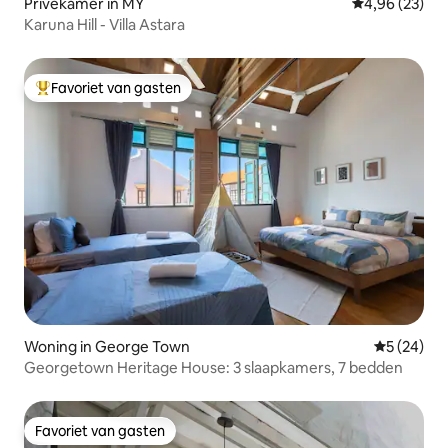
Privékamer in MY
Gemiddelde be
4,96 (23)
Karuna Hill - Villa Astara
Favoriet van gasten
Topfavoriet van gasten
Woning in George Town
Gemiddelde
5 (24)
Georgetown Heritage House: 3 slaapkamers, 7 bedden
Favoriet van gasten
Favoriet van gasten