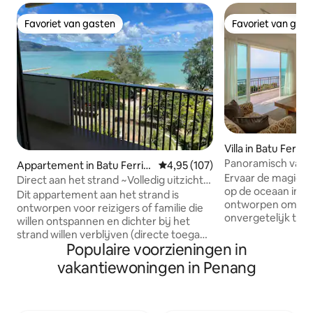
Favoriet van gasten
Favoriet van gas
Favoriet van gasten
Favoriet van gas
Villa in Batu Ferrin
Panoramisch vakan
Appartement in Batu Ferrin
Gemiddelde beoordeling van 4,9
4,95 (107)
Ervaar de magie va
ghi
Direct aan het strand ~Volledig uitzicht
op de oceaan in on
op zee~ @ By The Sea B07
Dit appartement aan het strand is
ontworpen om el
ontworpen voor reizigers of familie die
onvergetelijk te m
willen ontspannen en dichter bij het
een stoel op de ee
strand willen verblijven (directe toegang
panoramisch uitzi
Populaire voorzieningen in
tot het strand) * * Lees de huisregels of
een adembeneme
stuur een vraag voordat je boekt. Max. 6
vakantiewoningen in Penang
ontstaat voor gez
personen ( inclusief kinderen) * Binnen
blijvende herinne
een straal van 2 km vind je een breed
samen in open, lic
scala aan restaurants, lokale
ingericht met Bal