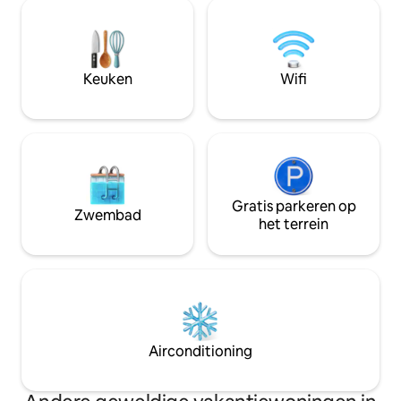
eetgelegenheden, Starbucks, Subway,
levendige kunstwe
7-Eleven, betaalbare massages en nog
gemaakt om comf
veel meer. * 10 min drive to Penang
brengen. Ontdek h
Escape Theme Park. * 25 minuten rijden
speciaal toevluch
van/naar Georgetown Heritage. * 18
Keuken
Wifi
betrouwbare serv
minuten rijden naar Gurney, Strait Quay,
voorzieningen.
Lotus hypermarket
Gratis parkeren op
Zwembad
het terrein
Airconditioning