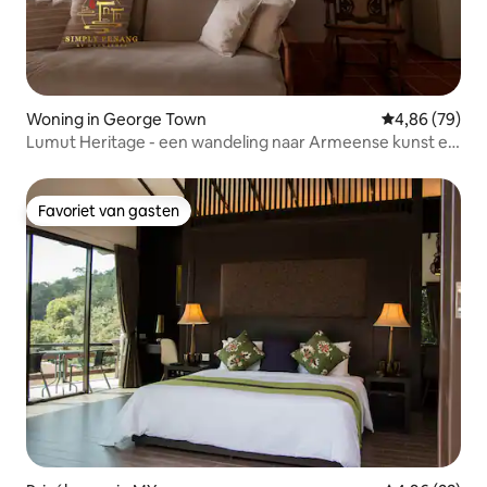
Woning in George Town
Gemiddelde be
4,86 (79)
Lumut Heritage - een wandeling naar Armeense kunst en
cafés
Favoriet van gasten
Favoriet van gasten