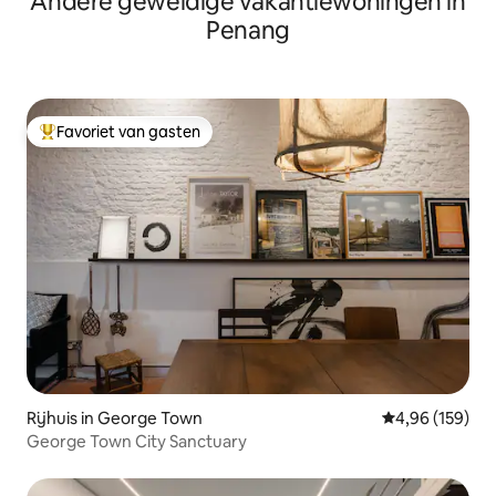
Andere geweldige vakantiewoningen in
Penang
Favoriet van gasten
Topfavoriet van gasten
Rijhuis in George Town
Gemiddelde beo
4,96 (159)
George Town City Sanctuary