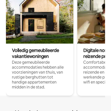
Volledig gemeubileerde
Digitale nom
vakantiewoningen
reizende prof
Deze gemeubileerde
Comfortabele
accommodaties hebben alle
accommodatie
voorzieningen van thuis, van
reizende en op
rustige berghutten tot
werkende profe
handige appartementen
wifi en special
midden in de stad.