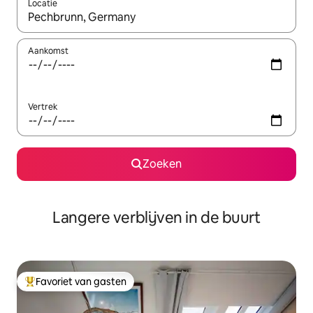
Locatie
Wanneer er resultaten beschikbaar zijn, maak je een keuze met 
Aankomst
Vertrek
Zoeken
Langere verblijven in de buurt
Favoriet van gasten
Topfavoriet van gasten