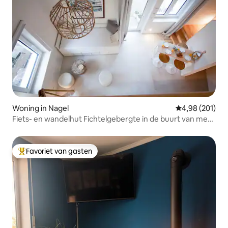
Woning in Nagel
Gemiddelde beo
4,98 (201)
Fiets- en wandelhut Fichtelgebergte in de buurt van meer
en golf
Favoriet van gasten
Topfavoriet van gasten