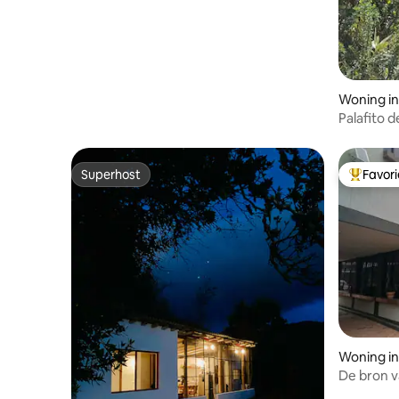
Woning i
Palafito 
te drome
Superhost
Favor
Superhost
Topfavor
Woning i
De bron 