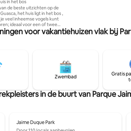
uis in het bos
(Netflix, HBO, Disney) ✔ Spa-st
van de beste uitzichten op de
bathroom, 18 m² with double va
uis ligt in het bos ,
Free private parking 20 min from
je veel inheemse vogels kunt
Guatavita, mountain & reservoi
r een of twee
Original art, signature cuisine &
eningen voor vakantiehuizen vlak bij P
 het huis heeft een kamer met
personalized attention by Maia.
cht, waarmee je de
anuit het comfort van het bed
t werkt op zonne-
e parkeerplaats ligt dicht bij
n en een van de beste
pen hebben die je ooit hebt
Gratis p
jezelf opladen met de natuur.
Zwembad
t
rekpleisters in de buurt van Parque Ja
Jaime Duque Park
Door 110 locals aanbevolen