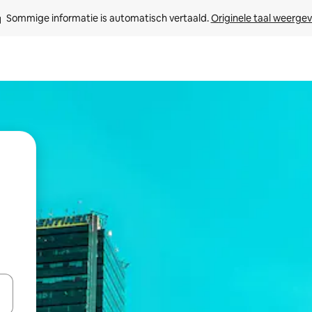
Sommige informatie is automatisch vertaald. 
Originele taal weerge
een keuze met je de pijltjestoetsen omhoog en omlaag, óf door te tikk