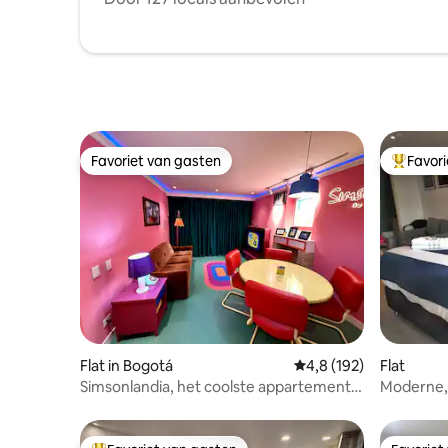
Favoriet van gasten
Favor
Favoriet van gasten
Topfavor
Flat in Bogotá
Gemiddelde beoordelin
4,8 (192)
Flat
Simsonlandia, het coolste appartement
Moderne, 
in Bogotá.
beste loc