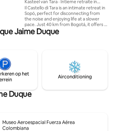
Kasteel van Tara · Intieme retraite in
yle
Sopó
Il Castello di Tara is an intimate retreat in
nity ✔
Sopó, perfect for disconnecting from
the noise and enjoying life at a slower
r views.
pace. Just 40 km from Bogotá, it offers a
arque Jaime Duque
fully enclosed private garden of over
2,000 m², is dog-friendly, and guarantees
complete privacy. Ideal for romantic
getaways or unforgettable weekends
with family or friends: wine at sunset,
cozy nights by the fireplace, and nature
all around. A place designed for you and
your loved ones. You don’t just stay here,
arkeren op het
you feel it.
Airconditioning
errein
ime Duque
Museo Aeroespacial Fuerza Aérea
Colombiana