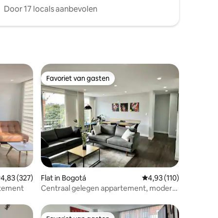
Door 17 locals aanbevolen
Favoriet van gasten
Favoriet van gasten
ecensies
emiddelde beoordeling van 4,83 op 5, 327 recensies
4,83 (327)
Flat in Bogotá
Gemiddelde beoordelin
4,93 (110)
rtement
Centraal gelegen appartement, modern,
veilig, gemaakt met liefde