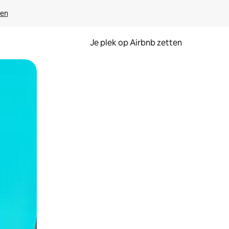
ven
Je plek op Airbnb zetten
en of swipen.