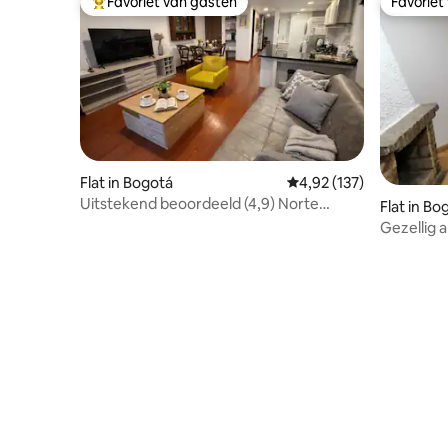
Favoriet van gasten
Favoriet
Topfavoriet van gasten
Favoriet
Flat in Bogotá
Gemiddelde beoordeling
4,92 (137)
Uitstekend beoordeeld (4,9) Norte
Flat in Bo
Bogotá | Parkeergelegenheid en wifi
Gezellig 