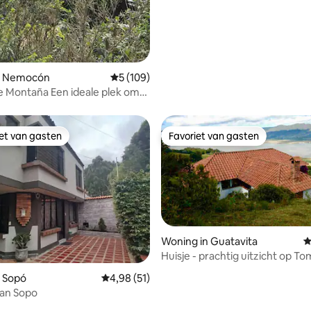
n Nemocón
Gemiddelde beoordeling van 5 op 5, 109 r
5 (109)
de Montaña Een ideale plek om
n
iet van gasten
Favoriet van gasten
iet van gasten
Favoriet van gasten
Woning in Guatavita
G
Huisje - prachtig uitzicht op To
n Sopó
Gemiddelde beoordeling van 4,98 op 5, 51 r
4,98 (51)
van Sopo