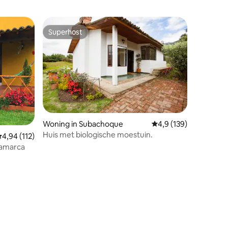
Superhost
Superhost
Woning in Subachoque
Gemiddelde beoordeli
4,9 (139)
Huis met biologische moestuin.
emiddelde beoordeling van 4,94 op 5, 112 recensies
4,94 (112)
namarca