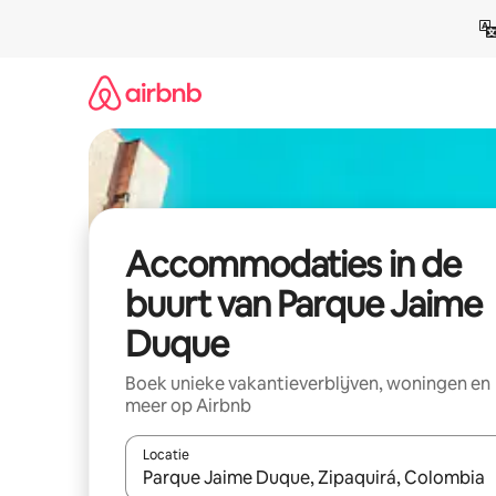
Ga
direct
naar
inhoud
Accommodaties in de
buurt van Parque Jaime
Duque
Boek unieke vakantieverblijven, woningen en
meer op Airbnb
Locatie
Wanneer er resultaten beschikbaar zijn, maak je 