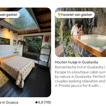
 van gasten
Favoriet van gasten
 van gasten
Topfavoriet van gasten
 van 4,95 op 5, 299 recensies
Houten huisje in Guatavita
Romantische hut in Guatavita |
en open haard
Escape to a boutique cabin su
by nature in Guatavita. Perfect
couples seeking relaxation an
✔ Private jacuzzi for 8 with
chromotherapy & waterfall ✔
breakfast included, prepared li
Indoor/outdoor fireplace with 
e in Guasca
Gemiddelde beoordeling van 4,9 op 5, 119 r
4,9 (119)
included ✔ 5G Wi-Fi + 65" Smar