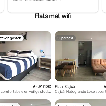
Flats met wifi
iet van gasten
Superhost
iet van gasten
Superhost
g van 4,8 op 5, 192 recensies
Gemiddelde beoordeling van 4,91 op 5, 108 r
4,91 (108)
Flat in Cajicá
G
comfortabele en veilige studio
Cajicá, Hatogrande Luxe appa
atie