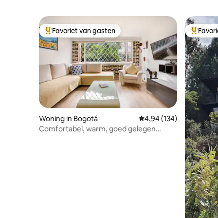
Favoriet van gasten
Favor
Topfavoriet van gasten
Topfavor
Woning in Bogotá
Gemiddelde beoordeling
4,94 (134)
Comfortabel, warm, goed gelegen
appartement op de eerste verdieping