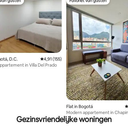
 van gasten
Favoriet van gasten
 van gasten
Favoriet van gasten
 van 4,92 op 5, 137 recensies
gotá, D.C.
Gemiddelde beoordeling van 4,91 op 5, 155 r
4,91 (155)
appartement in Villa Del Prado
Flat in Bogotá
G
Modern appartement in Chapin
Gezinsvriendelijke woningen
slaapkamers