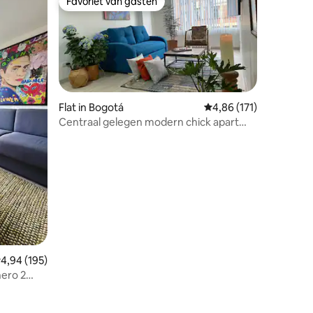
Favoriet van gasten
Favoriet van gasten
Flat in Bogotá
Gemiddelde beoordelin
4,86 (171)
Centraal gelegen modern chick apart
openingsprijs.
ecensies
emiddelde beoordeling van 4,94 op 5, 195 recensies
4,94 (195)
ero 2