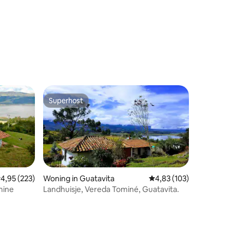
ecensies
Superhost
Superhost
emiddelde beoordeling van 4,95 op 5, 223 recensies
4,95 (223)
Woning in Guatavita
Gemiddelde beoordeling
4,83 (103)
mine
Landhuisje, Vereda Tominé, Guatavita.
ecensies