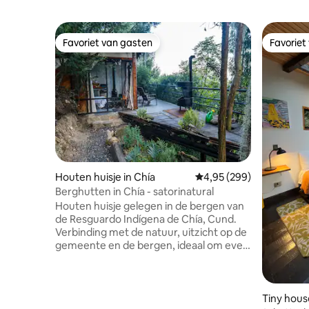
Favoriet van gasten
Favoriet
Favoriet van gasten
Favoriet
Houten huisje in Chía
Gemiddelde beoordeling
4,95 (299)
Berghutten in Chía - satorinatural
Houten huisje gelegen in de bergen van
de Resguardo Indígena de Chía, Cund.
Verbinding met de natuur, uitzicht op de
gemeente en de bergen, ideaal om even
weg te zijn van de stad en een moment
van rust te hebben. Dicht bij Bogotá, op
15 minuten van het centrum van Chía en
op 10 minuten van Andrés Carne de Res,
Tiny hous