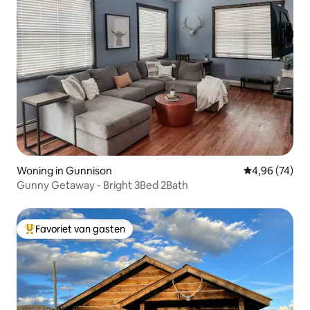
Woning in Gunnison
Gemiddelde be
4,96 (74)
Gunny Getaway - Bright 3Bed 2Bath
Favoriet van gasten
Topfavoriet van gasten