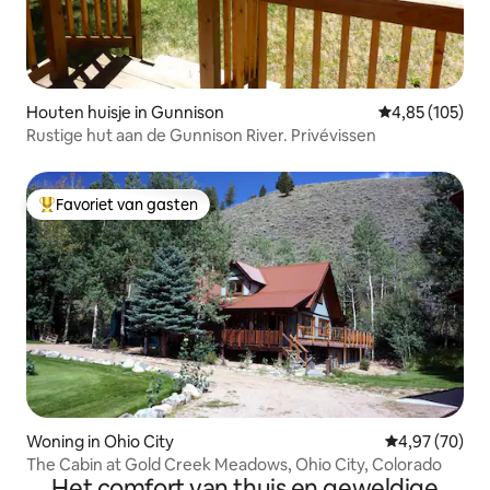
Houten huisje in Gunnison
Gemiddelde beo
4,85 (105)
Rustige hut aan de Gunnison River. Privévissen
Favoriet van gasten
Topfavoriet van gasten
Woning in Ohio City
Gemiddelde be
4,97 (70)
The Cabin at Gold Creek Meadows, Ohio City, Colorado
Het comfort van thuis en geweldige