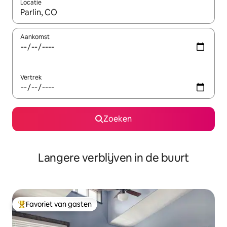
Locatie
Wanneer er resultaten beschikbaar zijn, maak je een keuze met 
Aankomst
Vertrek
Zoeken
Langere verblijven in de buurt
Favoriet van gasten
Topfavoriet van gasten