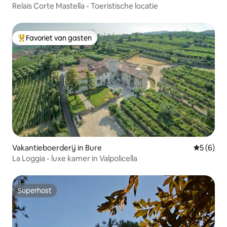
Relais Corte Mastella - Toeristische locatie
Favoriet van gasten
Topfavoriet van gasten
Vakantieboerderij in Bure
Gemiddeld
5 (6)
La Loggia - luxe kamer in Valpolicella
Superhost
Superhost