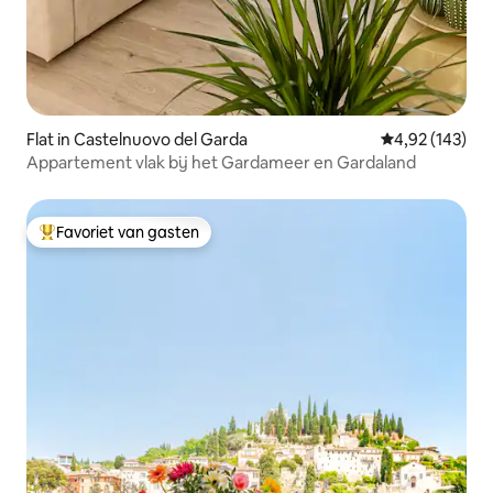
Flat in Castelnuovo del Garda
Gemiddelde beo
4,92 (143)
Appartement vlak bij het Gardameer en Gardaland
Favoriet van gasten
Topfavoriet van gasten