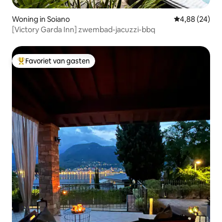
Woning in Soiano
Gemiddelde be
4,88 (24)
[Victory Garda Inn] zwembad-jacuzzi-bbq
Favoriet van gasten
Topfavoriet van gasten