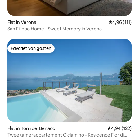
Flat in Verona
Gemiddelde be
4,96 (111)
San Filippo Home - Sweet Memory in Verona
Favoriet van gasten
Favoriet van gasten
Flat in Torri del Benaco
Gemiddelde beo
4,94 (122)
Tweekamerappartement Ciclamino - Residence Fior di