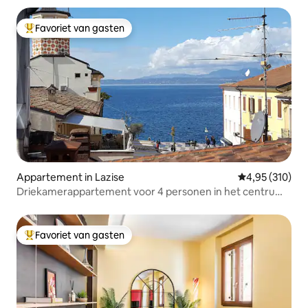
Favoriet van gasten
Topfavoriet van gasten
Appartement in Lazise
Gemiddelde beo
4,95 (310)
Driekamerappartement voor 4 personen in het centrum
van Lazise
Favoriet van gasten
Topfavoriet van gasten