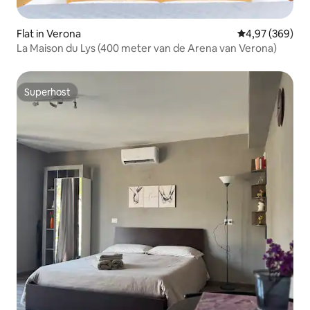
Flat in Verona
Gemiddelde beo
4,97 (369)
La Maison du Lys (400 meter van de Arena van Verona)
Superhost
Superhost