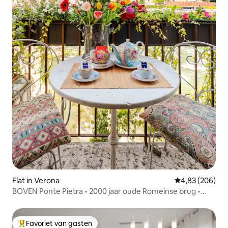
Flat in Verona
Gemiddelde beo
4,83 (206)
BOVEN Ponte Pietra • 2000 jaar oude Romeinse brug •
UITZICHT
Favoriet van gasten
Topfavoriet van gasten