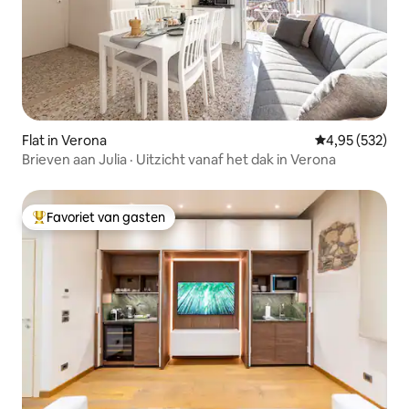
Flat in Verona
Gemiddelde beo
4,95 (532)
Brieven aan Julia · Uitzicht vanaf het dak in Verona
Favoriet van gasten
Topfavoriet van gasten