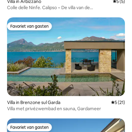
Villa in Arbizzano
Gemiddeld
5 (5)
Colle delle Ninfe. Calipso ~ De villa van de
zonsondergangen
Favoriet van gasten
Favoriet van gasten
Villa in Brenzone sul Garda
Gemiddeld
5 (21)
Villa met privézwembad en sauna, Gardameer
Favoriet van gasten
Favoriet van gasten