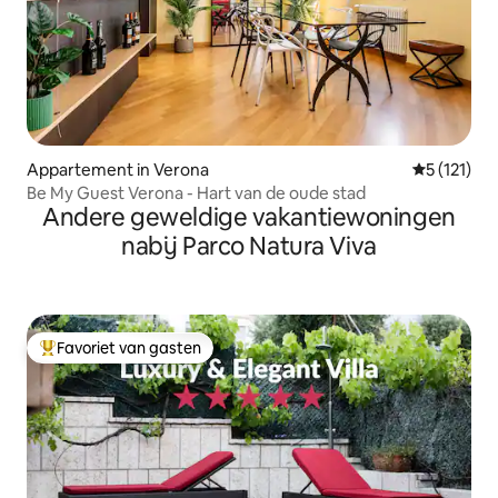
Appartement in Verona
Gemiddelde
5 (121)
Be My Guest Verona - Hart van de oude stad
Andere geweldige vakantiewoningen
nabij Parco Natura Viva
Favoriet van gasten
Topfavoriet van gasten