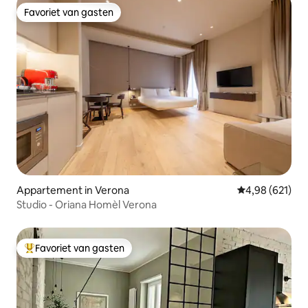
Favoriet van gasten
Favoriet van gasten
Appartement in Verona
Gemiddelde beo
4,98 (621)
Studio - Oriana Homèl Verona
Favoriet van gasten
Topfavoriet van gasten