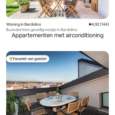
Woning in Bardolino
Gemiddelde beo
4,92 (144)
Buondormire gezellig nestje in Bardolino
Appartementen met airconditioning
Favoriet van gasten
Topfavoriet van gasten