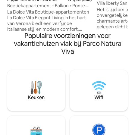
Villa liberty San Fe
Boetiekappartement • Balkon • Ponte
Het is tijd om te 
Pietra
La Dolce Vita Boutique-appartementen
onvergetelijke erv
La Dolce Vita Elegant Living in het hart
charmante art-nouv
van Verona biedt een verfijnde
gelegen dicht bij
Italiaanse stijl en modern comfort.
stadsmuren. Het 
Populaire voorzieningen voor
Samengesteld voor gasten die waarde
zich op wandelafs
hechten aan kwaliteit en een toplocatie.
vakantiehuizen vlak bij Parco Natura
Pietra (400 meter
•⁠ ⁠Premiumrust: 2 slaapkamers met
theater, de Duomo
Viva
topdekmatrassen van 5 cm traagschuim
Capitular en de k
(één met een eigen balkon). •⁠ ⁠Privacy: 2
San Giorgio. Je ge
badkamers en een volledig uitgeruste
uitzicht op het Ca
keuken. •⁠ ⁠Toegang: buiten de ZTL-zone;
appartement is pe
gratis openbare parkeerplaats op 50 m.
ontspannen omgevi
Kosten (contant bij vertrek): •⁠
genieten en tegelij
⁠Schoonmaak: € 55 •⁠ ⁠Toeristenbelasting:
historische centru
€ 3,50/persoon/nacht, eerste 4 nachten.
@veronaluxuryap
Keuken
Wifi