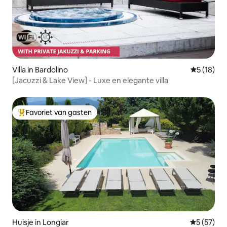
Villa in Bardolino
Gemiddelde
5 (18)
[Jacuzzi & Lake View] - Luxe en elegante villa
Favoriet van gasten
Topfavoriet van gasten
Huisje in Longiar
Gemiddelde
5 (57)