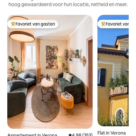
hoog gewaardeerd voor hun locatie, netheid en meer.
Favoriet van gasten
Favoriet van g
Topfavoriet van gasten
Topfavoriet van 
Flat in Verona
Appartement in Verona
Gemiddelde beoordeling van 4,9
4,98 (353)