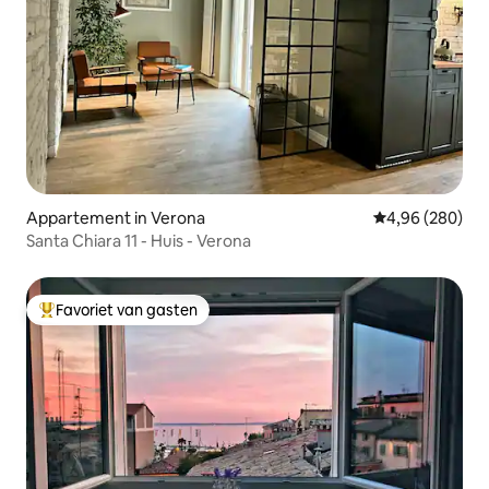
Appartement in Verona
Gemiddelde beo
4,96 (280)
Santa Chiara 11 - Huis - Verona
Favoriet van gasten
Topfavoriet van gasten