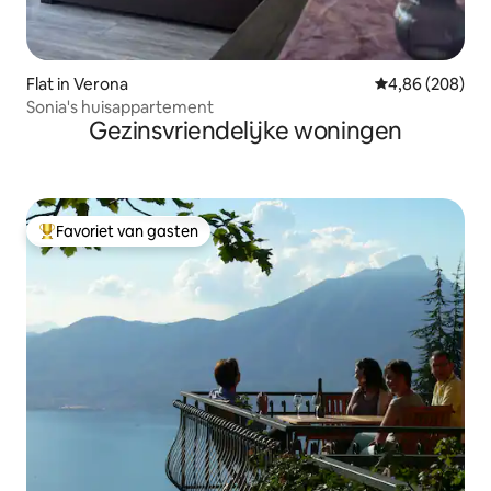
Flat in Verona
Gemiddelde beo
4,86 (208)
Sonia's huisappartement
Gezinsvriendelijke woningen
Favoriet van gasten
Topfavoriet van gasten