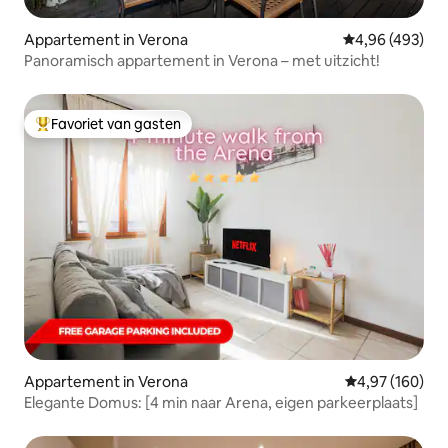
Appartement in Verona
Gemiddelde beo
4,96 (493)
Panoramisch appartement in Verona – met uitzicht!
Favoriet van gasten
Topfavoriet van gasten
Appartement in Verona
Gemiddelde beo
4,97 (160)
Elegante Domus: [4 min naar Arena, eigen parkeerplaats]