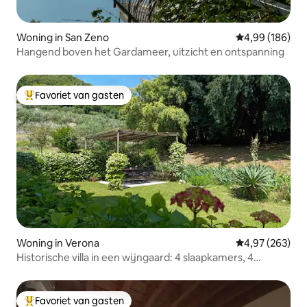
Woning in San Zeno
Gemiddelde beo
4,99 (186)
Hangend boven het Gardameer, uitzicht en ontspanning
Favoriet van gasten
Topfavoriet van gasten
Woning in Verona
Gemiddelde beo
4,97 (263)
Historische villa in een wijngaard: 4 slaapkamers, 4
badkamers en een tuin
Favoriet van gasten
Topfavoriet van gasten