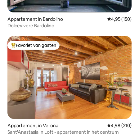
Appartement in Bardolino
Gemiddelde beo
4,95 (150)
Dolcevivere Bardolino
Favoriet van gasten
Topfavoriet van gasten
Appartement in Verona
Gemiddelde beo
4,98 (210)
Sant'Anastasia In Loft - appartement in het centrum