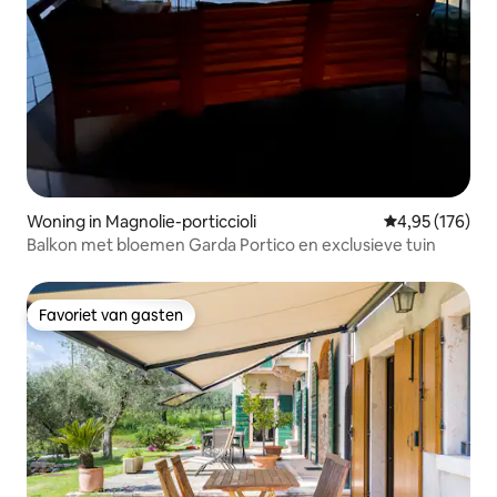
Woning in Magnolie-porticcioli
Gemiddelde beo
4,95 (176)
Balkon met bloemen Garda Portico en exclusieve tuin
Favoriet van gasten
Favoriet van gasten