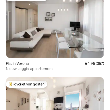
Flat in Verona
Gemiddelde beo
4,96 (357)
Nieuw Loggia-appartement
Favoriet van gasten
Topfavoriet van gasten