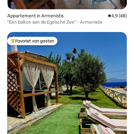
Appartement in Armenistis
Gemiddelde b
4,9 (48)
''Een balkon aan de Egeïsche Zee'' - Armenistis
Favoriet van gasten
Topfavoriet van gasten