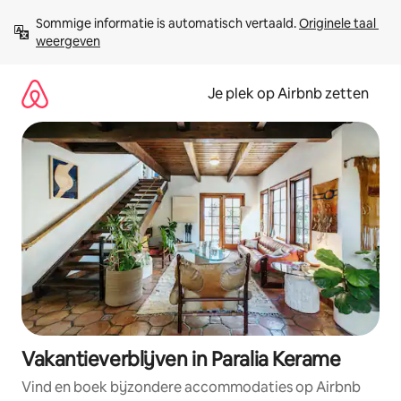
Ga
Sommige informatie is automatisch vertaald. 
Originele taal 
direct
weergeven
naar
inhoud
Je plek op Airbnb zetten
Vakantieverblijven in Paralia Kerame
Vind en boek bijzondere accommodaties op Airbnb