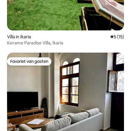
Villa in Ikaria
Gemiddeld
5 (15)
Kerame Paradise Villa, Ikaria
Favoriet van gasten
Favoriet van gasten