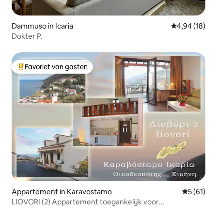
Dammuso in Icaria
Gemiddelde be
4,94 (18)
Dokter P.
Favoriet van gasten
Topfavoriet van gasten
Appartement in Karavostamo
Gemiddelde
5 (61)
LIOVORI (2) Appartement toegankelijk voor
mindervaliden