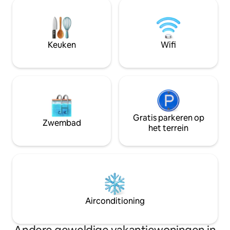
met een extra uits
van harte welkom op je meest
de andere een tw
ontspannende vakantie, wachtend om
Het is geschikt vo
je op de beste manier te ontvangen, de
gasten, ideaal vo
beroemde Ikarian manier van leven en
en twee kinderen.
Keuken
Wifi
een lang leven.
een prachtig uitzi
Gratis parkeren op
Zwembad
het terrein
Airconditioning