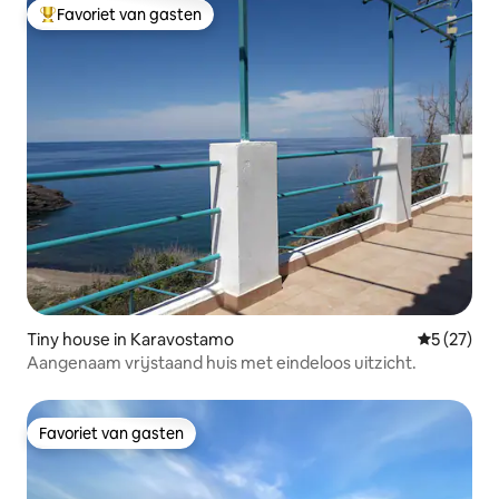
Favoriet van gasten
Topfavoriet van gasten
Tiny house in Karavostamo
Gemiddelde
5 (27)
Aangenaam vrijstaand huis met eindeloos uitzicht.
Favoriet van gasten
Favoriet van gasten