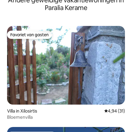
Andere geweldige vakantiewoningen in
Paralia Kerame
Favoriet van gasten
Favoriet van gasten
Villa in Xilosirtis
Gemiddelde be
4,94 (31)
Bloemenvilla