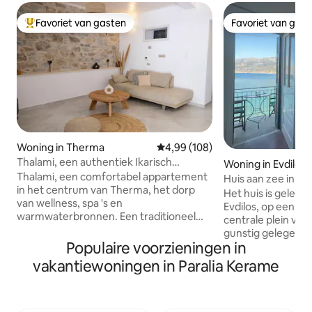
Favoriet van gasten
Favoriet van gas
Topfavoriet van gasten
Favoriet van gas
Woning in Therma
Gemiddelde beoordeling van 4,9
4,99 (108)
Thalami, een authentiek Ikarisch
Woning in Evdilos
appartement vlakbij het strand
Thalami, een comfortabel appartement
Huis aan zee in de
in het centrum van Therma, het dorp
Het huis is gelege
van wellness, spa 's en
Evdilos, op een pa
warmwaterbronnen. Een traditioneel
centrale plein van 
appartement op straatniveau op een
gunstig gelegen in
steenworp afstand van het strand,
Populaire voorzieningen in
restaurants, wink
volledig gerenoveerd, rond tavernes en
Het huis heeft een
vakantiewoningen in Paralia Kerame
cafés. Een adem verwijderd van de
van 46 m² en besc
therapeutische hete minerale bronnen
een badkamer en 
en spa 's die zijn geïdentificeerd als een
Een slaapkamer he
van de beste ter wereld. Thalami heet je