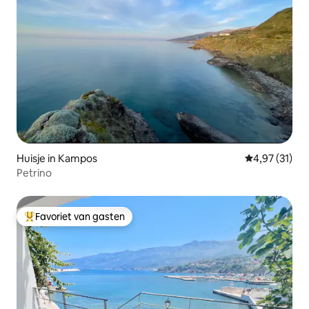
Huisje in Kampos
Gemiddelde be
4,97 (31)
Petrino
Favoriet van gasten
Topfavoriet van gasten