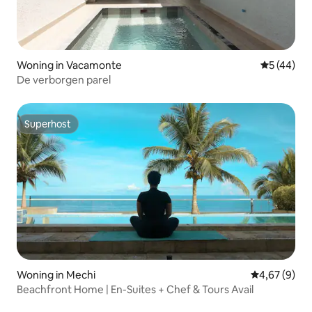
Woning in Vacamonte
Gemiddelde
5 (44)
De verborgen parel
Superhost
Superhost
Woning in Mechi
Gemiddelde b
4,67 (9)
Beachfront Home | En-Suites + Chef & Tours Avail