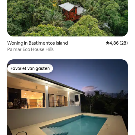
Woning in Bastimentos Island
Gemiddelde be
4,86 (28)
Palmar Eco House Hills
Favoriet van gasten
Favoriet van gasten