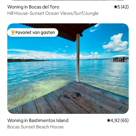
Woning in Bocas del Toro
Gemiddelde
5 (42)
Hill House-Sunset Ocean Views/Surf/Jungle
Favoriet van gasten
Topfavoriet van gasten
Woning in Bastimentos Island
Gemiddelde be
4,92 (65)
Bocas Sunset Beach House