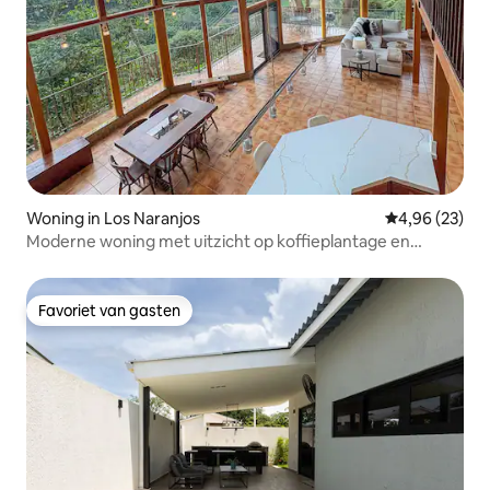
Woning in Los Naranjos
Gemiddelde be
4,96 (23)
Moderne woning met uitzicht op koffieplantage en
vulkaan
Favoriet van gasten
Favoriet van gasten