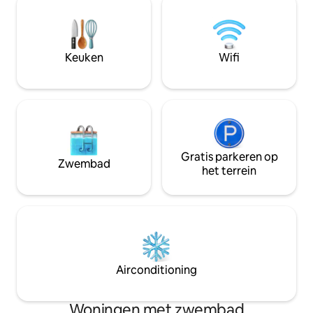
(zie foto 's). Wij zijn een 60 cent taxirit
uit elkaar - bij elk weer. BB
of 5 minuten fietsen van alle
zwembad, sterren
bezienswaardigheden in het centrum en
hangmatten, vis va
net genoeg buiten de stad genieten van
restaurants of ma
Keuken
Wifi
de sereniteit.
vanaf je eigen aan
minuten durende r
Gratis parkeren op
Zwembad
het terrein
Airconditioning
Woningen met zwembad