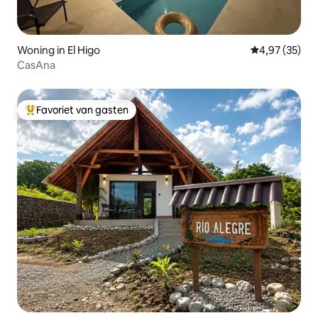
Woning in El Higo
Gemiddelde be
4,97 (35)
CasAna
Favoriet van gasten
Topfavoriet van gasten