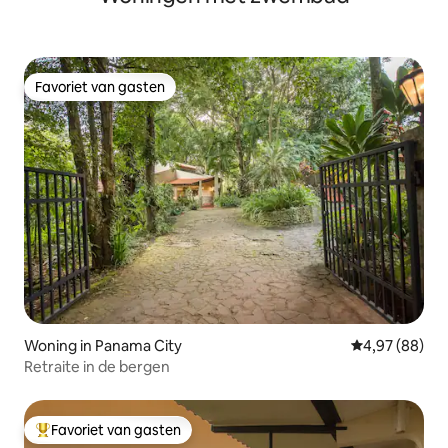
Favoriet van gasten
Favoriet van gasten
Woning in Panama City
Gemiddelde be
4,97 (88)
Retraite in de bergen
Favoriet van gasten
Topfavoriet van gasten