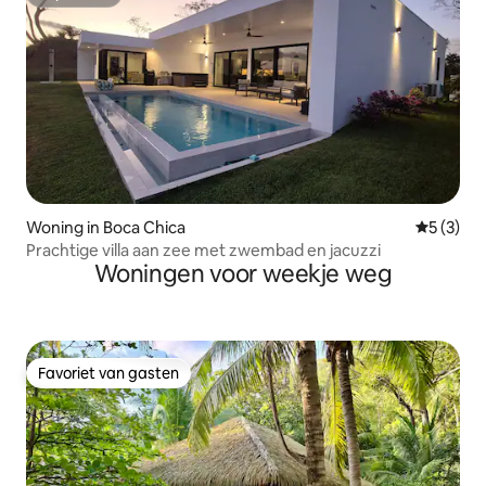
Superhost
Woning in Boca Chica
Gemiddeld
5 (3)
Prachtige villa aan zee met zwembad en jacuzzi
Woningen voor weekje weg
Favoriet van gasten
Favoriet van gasten