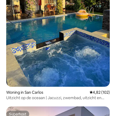
Woning in San Carlos
Gemiddelde beo
4,82 (102)
Uitzicht op de oceaan | Jacuzzi, zwembad, uitzicht en
Alexa
Superhost