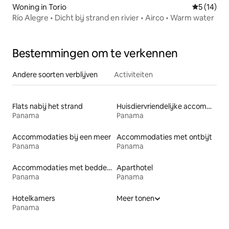
Woning in Torio
Gemiddelde
5 (14)
Río Alegre • Dicht bij strand en rivier • Airco • Warm water
Bestemmingen om te verkennen
Andere soorten verblijven
Activiteiten
Flats nabij het strand
Huisdiervriendelijke accommodaties
Panama
Panama
Accommodaties bij een meer
Accommodaties met ontbijt
Panama
Panama
Accommodaties met bedden op toegankelijke hoogte
Aparthotel
Panama
Panama
Hotelkamers
Meer tonen
Panama