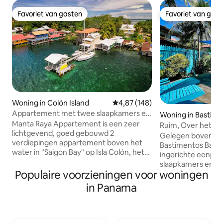
Favoriet van gasten
Favoriet van gas
Favoriet van gasten
Favoriet van gas
Woning in Colón Island
Gemiddelde beoordeling van 4,8
4,87 (148)
Appartement met twee slaapkamers en
Woning in Bastime
panoramisch uitzicht op de Caraïben
Manta Raya Appartement is een zeer
d
Ruim, Over het Wa
lichtgevend, goed gebouwd 2
Dompelbad
Gelegen boven het
verdiepingen appartement boven het
Bastimentos Bay,
water in "Saigon Bay" op Isla Colón, het
ingerichte eenpe
belangrijkste eiland van de archipel van
slaapkamers en d
Bocas del Toro. Met onze unieke ligging
Populaire voorzieningen voor woningen
eengezinswoning k
aan de Isthmus van Isla Colón. genieten
architectuur met
in Panama
we van een heerlijke zeebries van beide
gevoeligheden. Met meer dan 2.000
kanten van het Caribisch gebied en
vierkante meter a
adembenemende uitzichten vooral
ingerichte ruimtes
tijdens zonsopkomst en zonsondergang
voor acht volwas