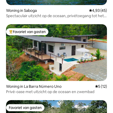
Woning in Saboga
Gemiddelde be
4,93 (45)
Spectaculair uitzicht op de oceaan, privétoegang tot het
strand, zwembad
Favoriet van gasten
Topfavoriet van gasten
Woning in La Barra Número Uno
Gemiddeld
5 (12)
Privé-oase met uitzicht op de oceaan en zwembad
Favoriet van gasten
Favoriet van gasten