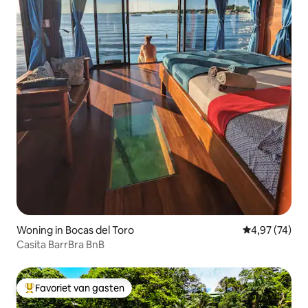
Woning in Bocas del Toro
Gemiddelde be
4,97 (74)
Casita BarrBra BnB
Favoriet van gasten
Topfavoriet van gasten