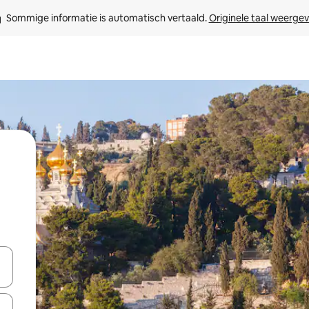
Sommige informatie is automatisch vertaald. 
Originele taal weerge
een keuze met je de pijltjestoetsen omhoog en omlaag, óf door te tikk