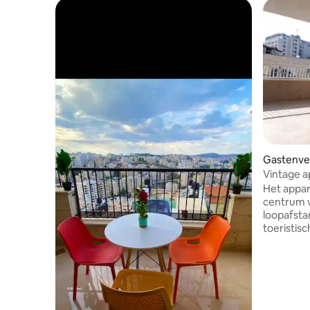
Gastenverb
Vintage 
Het appar
centrum v
loopafsta
toeristisc
bezienswa
minuut lo
Nativity S
residenti
Bethlehe
de vroege 