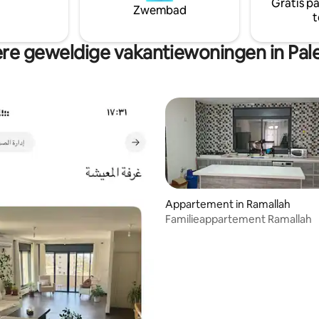
Gratis p
Zwembad
t
re geweldige vakantiewoningen in Pale
Appartement in Ramallah
Familieappartement Ramallah
g van 4,77 op 5, 30 recensies