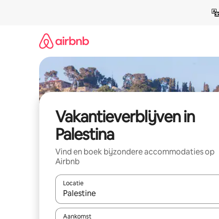
Ga
direct
naar
inhoud
Vakantieverblijven in
Palestina
Vind en boek bijzondere accommodaties op
Airbnb
Locatie
Wanneer er resultaten beschikbaar zijn, maak je 
Aankomst