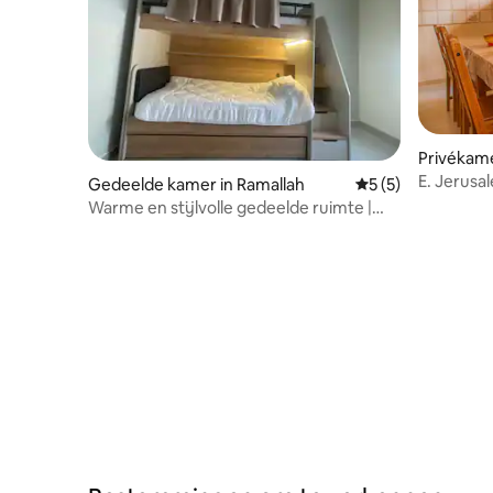
Privékame
E. Jerusa
Gedeelde kamer in Ramallah
Gemiddelde beoord
5 (5)
Room 1
Warme en stijlvolle gedeelde ruimte |
Ramallah