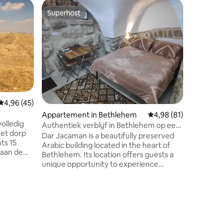
Appartem
Superhost
Superho
Superhost
Superho
Bethlehe
Gelegen 
slechts 9
luxe appa
wasmachi
privépar
appartem
aircondit
keuken. M
Gemiddelde beoordeling van 4,96 op 5, 45 recensies
4,96 (45)
stad, waa
ecensies
Appartement in Bethlehem
Gemiddelde beoordelin
4,98 (81)
apparteme
olledig
op 10 mi
Authentiek verblijf in Bethlehem op een
het dorp
Geboorte
steenworp afstand van Manger Square
Dar Jacaman is a beautifully preserved
lokale ma
Arabic building located in the heart of
Bethlehem. Its location offers guests a
unique opportunity to experience
authentic local life, connect with the
ifbare
community, enjoy pleasant evening
walks through the vibrant streets of
Bethlehem, soaking in the city’s
uwde
atmosphere.Dar Jacaman is especially
ideal during major events and