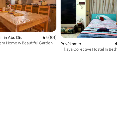
r in Abu Dis
Gemiddelde beoordeling van 5 op 5, 101 r
5 (101)
lem Home w Beautiful Garden -
eling van 5 op 5, 5 recensies
Privékamer
G
Hikaya Collective Hostel In Be
Dheisheh