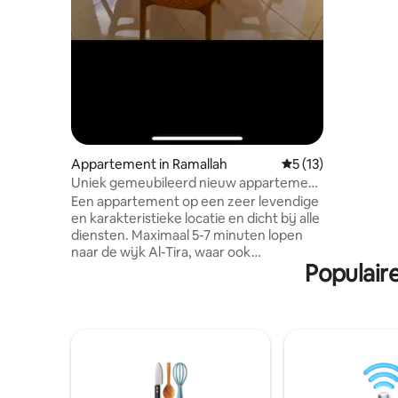
uitgerust 
zijn supe
appartem
aanbiedin
langer ver
Appartement in Ramallah
Gemiddelde beoorde
5 (13)
Uniek gemeubileerd nieuw appartement
in een levendige buurt
Een appartement op een zeer levendige
en karakteristieke locatie en dicht bij alle
diensten. Maximaal 5-7 minuten lopen
naar de wijk Al-Tira, waar ook
Populair
restaurants en cafés in het centrum van
het land liggen, zoals Rakib Street,
Manara rotonde en Ramallah
Municipality. Je hebt het hele huis van 3
slaapkamers met 3 badkamers naast een
zitkamer, een keuken en een balkon met
een heel bijzonder uitzicht op de wijk
Ramallah en Al-Taira . Het appartement