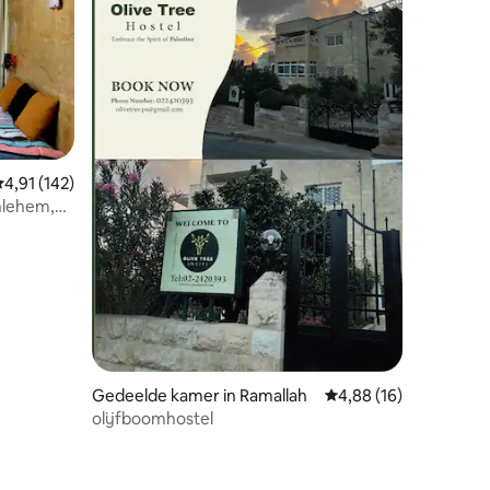
ecensies
emiddelde beoordeling van 4,91 op 5, 142 recensies
4,91 (142)
thlehem,
Gedeelde kamer in Ramallah
Gemiddelde beoordelin
4,88 (16)
olijfboomhostel