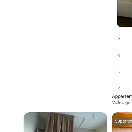
Apparte
Volledige
Superho
Superho