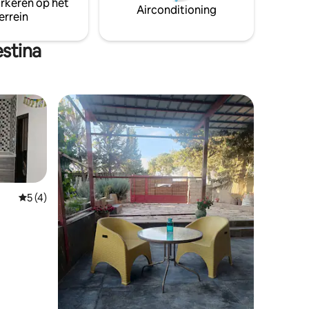
arkeren op het
Airconditioning
errein
stina
Gemiddelde beoordeling van 5 op 5, 4 recensies
5 (4)