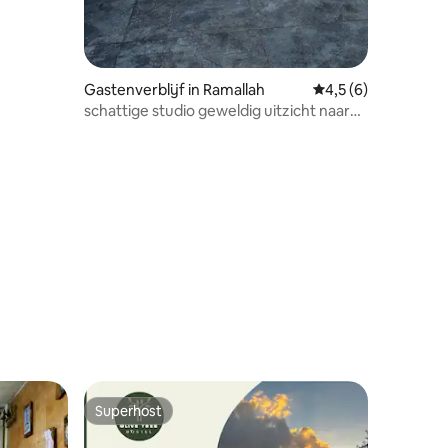
Gastenverblijf in Ramallah
Gemiddelde beoorde
4,5 (6)
schattige studio geweldig uitzicht naar
buiten
ecensies
Superhost
Superhost