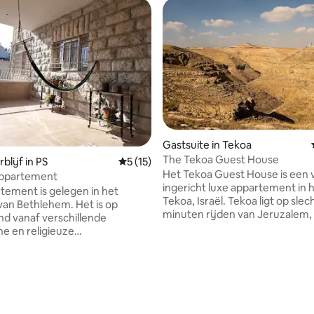
Gastsuite in Tekoa
The Tekoa Guest House
lijf in PS
Gemiddelde beoordeling van 5 op 5, 15 r
5 (15)
Het Tekoa Guest House is een v
appartement
ingericht luxe appartement in 
tement is gelegen in het
Tekoa, Israël. Tekoa ligt op slechts 15
an Bethlehem. Het is op
minuten rijden van Jeruzalem, aan de
nd vanaf verschillende
rand van de Judese woestijn.
he en religieuze
Kenmerken: *Eigen entree *Groot terras
ardigheden. Tevens op 1
*Open woonkamer met uitschu
pen van de hoofdstraat,
slaapbank *Kitchenette (zuivel)
treet. Het is een vintage-stijl
*Slaapkamer met twee
e die de oude structuur van
eenpersoonsbedden *Ingebo
mite gebouwen weerspiegelt in
kastruimte *Airconditioning *TV & WiFi
jaren 1970. Het is volledig