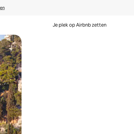
ven
Je plek op Airbnb zetten
en of swipen.