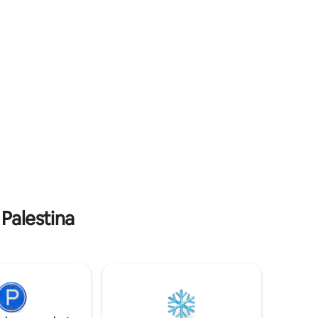
celebrations, as Manger Square is a few
anwezig
steps away. Kindly note: Guests are
i
required to provide a copy of an ID or
passport upon check-in.
Palestina