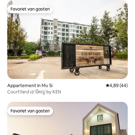
Favoriet van gasten
Favoriet van gasten
Appartement in Mu Si
Gemiddelde be
4,89 (44)
CourtYard เขาใหญ่ by KEN
Favoriet van gasten
Favoriet van gasten