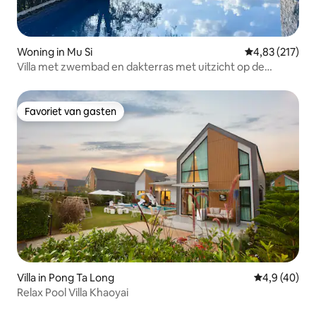
Woning in Mu Si
Gemiddelde beo
4,83 (217)
Villa met zwembad en dakterras met uitzicht op de
bergen
Favoriet van gasten
Favoriet van gasten
Villa in Pong Ta Long
Gemiddelde b
4,9 (40)
Relax Pool Villa Khaoyai