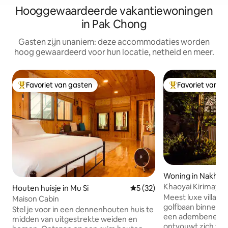
Hooggewaardeerde vakantiewoningen
in Pak Chong
Gasten zijn unaniem: deze accommodaties worden
hoog gewaardeerd voor hun locatie, netheid en meer.
Favoriet van gasten
Favoriet van g
Topfavoriet van gasten
Topfavoriet van 
Woning in Nakhon 
ma
Khaoyai Kirimaya 
Houten huisje in Mu Si
Gemiddelde beoordeling van
5 (32)
Villa (B04)
Meest luxe villa i
Maison Cabin
golfbaan binnen het
Stel je voor in een dennenhouten huis te
een adembeneme
midden van uitgestrekte weiden en
ontvouwt zich voo