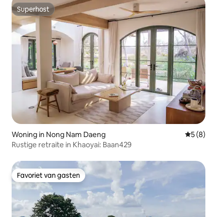
Superhost
Superhost
Woning in Nong Nam Daeng
Gemiddeld
5 (8)
Rustige retraite in Khaoyai: Baan429
Favoriet van gasten
Favoriet van gasten