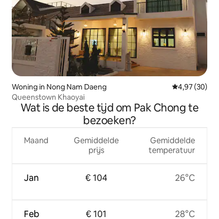
Woning in Nong Nam Daeng
Gemiddelde be
4,97 (30)
Queenstown Khaoyai
Wat is de beste tijd om Pak Chong te
bezoeken?
Maand
Gemiddelde
Gemiddelde
prijs
temperatuur
Jan
€ 104
26°C
Feb
€ 101
28°C