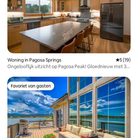
Woning in Pagosa Springs
Gemiddelde
5 (19)
Ongelooflijk uitzicht op Pagosa Peak! Gloednieuw met 3
slaapkamers!
Favoriet van gasten
Favoriet van gasten