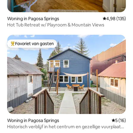
Woning in Pagosa Springs
Gemiddelde beo
4,98 (135)
Hot Tub Retreat w/ Playroom & Mountain Views
Favoriet van gasten
Topfavoriet van gasten
Woning in Pagosa Springs
Gemiddelde
5 (16)
Historisch verblijf in het centrum en gezellige vuurplaats
buiten