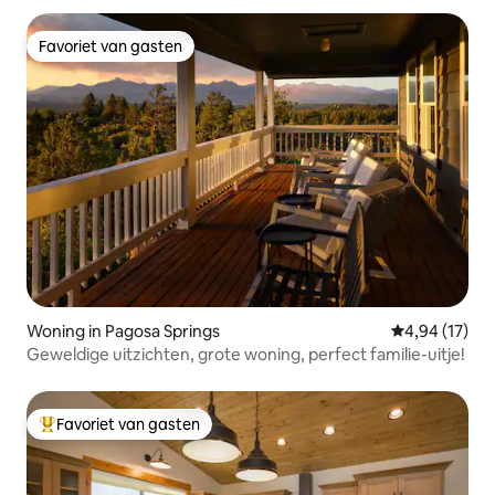
Favoriet van gasten
Favoriet van gasten
Woning in Pagosa Springs
Gemiddelde be
4,94 (17)
Geweldige uitzichten, grote woning, perfect familie-uitje!
Favoriet van gasten
Topfavoriet van gasten