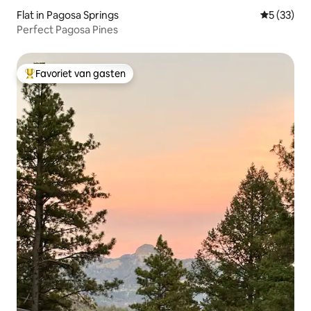
Flat in Pagosa Springs
Gemiddelde
5 (33)
Perfect Pagosa Pines
Favoriet van gasten
Topfavoriet van gasten