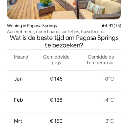
Woning in Pagosa Springs
Gemiddelde be
4,91 (75)
Aan het meer, open haard, spelletjes, huisdieren
Wat is de beste tijd om Pagosa Springs
toegestaan.
te bezoeken?
Maand
Gemiddelde
Gemiddelde
prijs
temperatuur
Jan
€ 145
-8°C
Feb
€ 138
-4°C
Mrt
€ 150
2°C