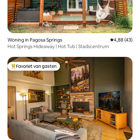
Woning in Pagosa Springs
Gemiddelde be
4,88 (43)
Hot Springs Hideaway | Hot Tub | Stadscentrum
Favoriet van gasten
Topfavoriet van gasten