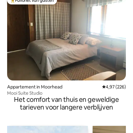
Favoriet van gasten
Topfavoriet van gasten
Appartement in Moorhead
Gemiddelde beo
4,97 (226)
Mooi Suite Studio
Het comfort van thuis en geweldige
tarieven voor langere verblijven