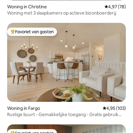
Woning in Christine
Gemiddelde be
4,97 (78)
Woning met 3 slaapkamers op actieve bizonboerderij
Favoriet van gasten
Topfavoriet van gasten
Woning in Fargo
Gemiddelde beo
4,95 (103)
Rustige buurt - Gemakkelijke toegang - Gratis gebruik
van de garage