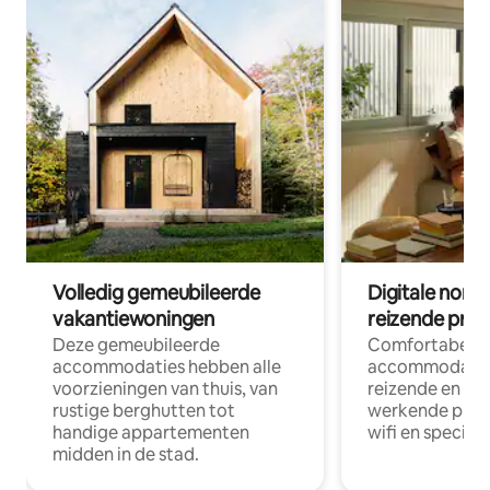
Volledig gemeubileerde
Digitale nom
vakantiewoningen
reizende prof
Deze gemeubileerde
Comfortabele
accommodaties hebben alle
accommodatie
voorzieningen van thuis, van
reizende en op
rustige berghutten tot
werkende profe
handige appartementen
wifi en special
midden in de stad.