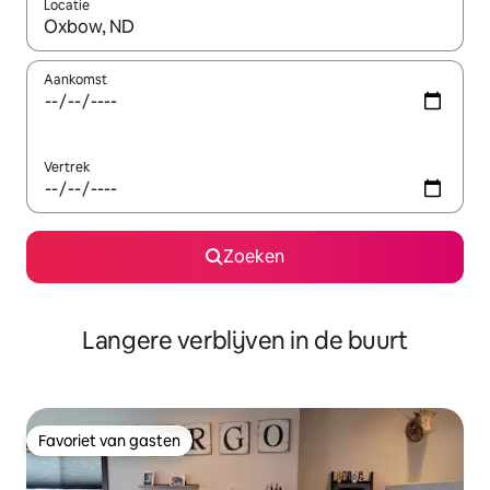
Locatie
Wanneer er resultaten beschikbaar zijn, maak je een keuze met 
Aankomst
Vertrek
Zoeken
Langere verblijven in de buurt
Favoriet van gasten
Favoriet van gasten