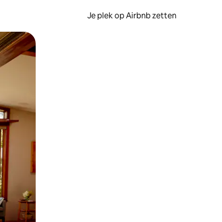
Je plek op Airbnb zetten
en of swipen.