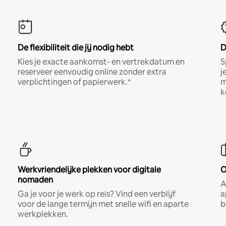
De flexibiliteit die jij nodig hebt
D
Kies je exacte aankomst- en vertrekdatum en
S
reserveer eenvoudig online zonder extra
j
verplichtingen of papierwerk.*
m
k
Werkvriendelijke plekken voor digitale
O
nomaden
A
Ga je voor je werk op reis? Vind een verblijf
a
voor de lange termijn met snelle wifi en aparte
b
werkplekken.