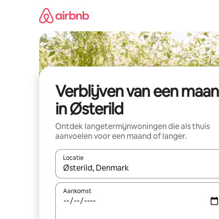
Ga
direct
naar
inhoud
Verblijven van een maa
in Østerild
Ontdek langetermijnwoningen die als thuis
aanvoelen voor een maand of langer.
Locatie
Wanneer er resultaten beschikbaar zijn, maak je 
Aankomst