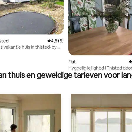
g van 4,94 op 5, 18 recensies
isted
Gemiddelde beoordeling van 4,5 op 5, 6 r
4,5 (6)
s vakantie huis in thisted-by
Flat
G
Hyggelig lejlighed i Thisted doo
n thuis en geweldige tarieven voor lan