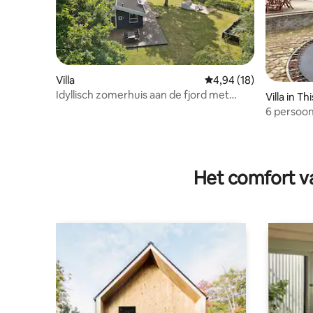
Villa
Gemiddelde beoordelin
4,94 (18)
Idyllisch zomerhuis aan de fjord met
Villa in Th
sauna
6 persoon
traum
Het comfort va