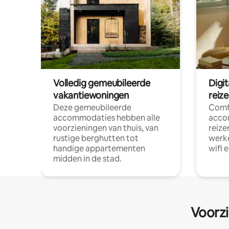
Volledig gemeubileerde
Digi
vakantiewoningen
reiz
Deze gemeubileerde
Comf
accommodaties hebben alle
acco
voorzieningen van thuis, van
reize
rustige berghutten tot
werke
handige appartementen
wifi 
midden in de stad.
Voorzi