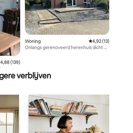
ecensies
Woning
Gemiddelde beoordeli
4,92 (13)
Onlangs gerenoveerd herenhuis dicht bij
het centrum van Thisted
emiddelde beoordeling van 4,88 op 5, 139 recensies
4,88 (139)
r
gere verblijven