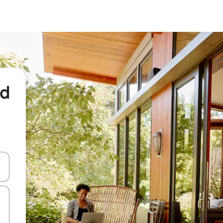
nd
een keuze met je de pijltjestoetsen omhoog en omlaag, óf door te tikk