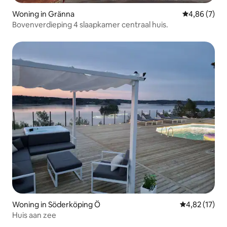
Woning in Gränna
Gemiddelde b
4,86 (7)
Bovenverdieping 4 slaapkamer centraal huis.
Woning in Söderköping Ö
Gemiddelde be
4,82 (17)
Huis aan zee