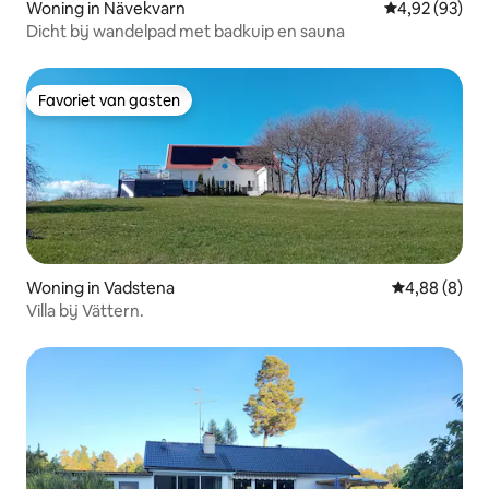
Woning in Nävekvarn
Gemiddelde be
4,92 (93)
Dicht bij wandelpad met badkuip en sauna
Favoriet van gasten
Favoriet van gasten
Woning in Vadstena
Gemiddelde b
4,88 (8)
Villa bij Vättern.