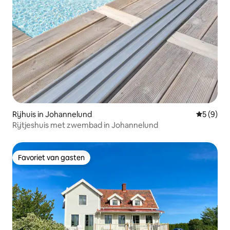
Rijhuis in Johannelund
Gemiddeld
5 (9)
Rijtjeshuis met zwembad in Johannelund
Favoriet van gasten
Favoriet van gasten