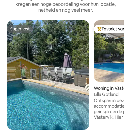
kregen een hoge beoordeling voor hun locatie,
netheid en nog veel meer.
Superhost
Favoriet van g
Superhost
Topfavoriet van 
Woning in Västerv
Lilla Gotland
Ontspan in deze h
accommodatie. He
geïnspireerde pens
Västervik. Hier ka
met kleine kinder
verblijven in een 