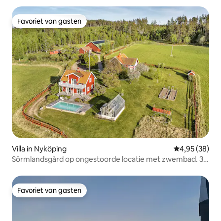
Favoriet van gasten
Favoriet van gasten
Villa in Nyköping
Gemiddelde be
4,95 (38)
Sörmlandsgård op ongestoorde locatie met zwembad. 3
huizen.
Favoriet van gasten
Favoriet van gasten