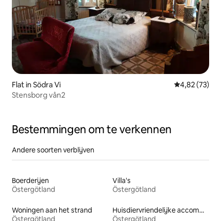
Flat in Södra Vi
Gemiddelde be
4,82 (73)
Stensborg vån2
Bestemmingen om te verkennen
Andere soorten verblijven
Boerderijen
Villa's
Östergötland
Östergötland
Woningen aan het strand
Huisdiervriendelijke accommodaties
Östergötland
Östergötland