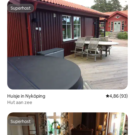
Superhost
Superhost
Huisje in Nyköping
Gemiddelde be
4,86 (93)
Hut aan zee
Superhost
Superhost