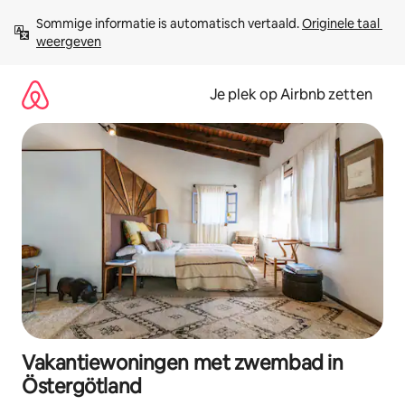
Ga
Sommige informatie is automatisch vertaald. 
Originele taal 
direct
weergeven
naar
inhoud
Je plek op Airbnb zetten
Vakantiewoningen met zwembad in
Östergötland