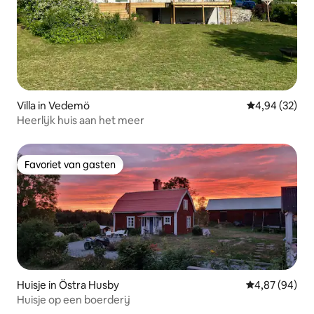
Villa in Vedemö
Gemiddelde be
4,94 (32)
Heerlijk huis aan het meer
Favoriet van gasten
Favoriet van gasten
Huisje in Östra Husby
Gemiddelde be
4,87 (94)
Huisje op een boerderij