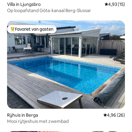
Villa in Ljungsbro
Gemiddelde be
4,93 (15)
Op loopafstand Göta-kanaal Berg-Slussar
Favoriet van gasten
Topfavoriet van gasten
Rijhuis in Berga
Gemiddelde be
4,96 (26)
Mooi rijtjeshuis met zwembad