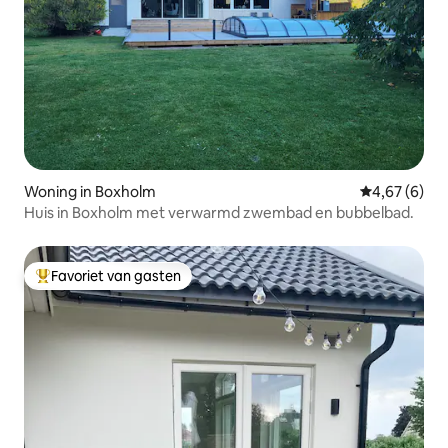
Woning in Boxholm
Gemiddelde b
4,67 (6)
Huis in Boxholm met verwarmd zwembad en bubbelbad.
Favoriet van gasten
Topfavoriet van gasten