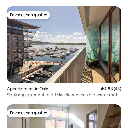
Favoriet van gasten
Favoriet van gasten
Appartement in Oslo
Gemiddelde be
4,88 (43)
Strak appartement met 1 slaapkamer aan het water met
uitzicht op zee in Tjuvholmen
Favoriet van gasten
Favoriet van gasten