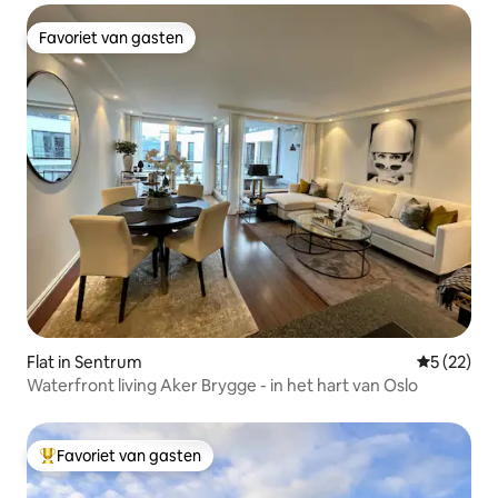
Favoriet van gasten
Favoriet van gasten
Flat in Sentrum
Gemiddelde
5 (22)
Waterfront living Aker Brygge - in het hart van Oslo
Favoriet van gasten
Topfavoriet van gasten