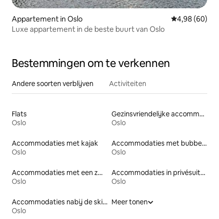
Appartement in Oslo
Gemiddelde be
4,98 (60)
Luxe appartement in de beste buurt van Oslo
Bestemmingen om te verkennen
Andere soorten verblijven
Activiteiten
Flats
Gezinsvriendelijke accommodaties
Oslo
Oslo
Accommodaties met kajak
Accommodaties met bubbelbad
Oslo
Oslo
Accommodaties met een zwembad
Accommodaties in privésuites
Oslo
Oslo
Accommodaties nabij de skipiste
Meer tonen
Oslo