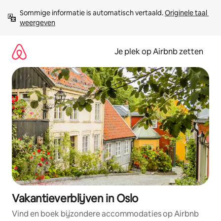
Ga
Sommige informatie is automatisch vertaald. 
Originele taal 
direct
weergeven
naar
inhoud
Je plek op Airbnb zetten
Vakantieverblijven in Oslo
Vind en boek bijzondere accommodaties op Airbnb