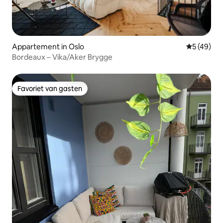
Appartement in Oslo
Gemiddelde
5 (49)
Bordeaux – Vika/Aker Brygge
Favoriet van gasten
Favoriet van gasten