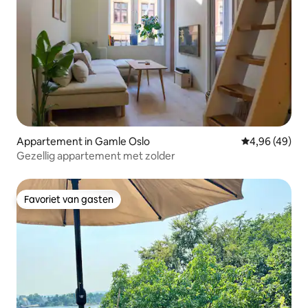
Appartement in Gamle Oslo
Gemiddelde be
4,96 (49)
Gezellig appartement met zolder
Favoriet van gasten
Favoriet van gasten