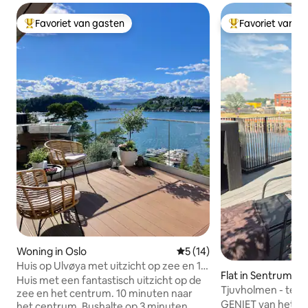
Favoriet van gasten
Favoriet van g
Topfavoriet van gasten
Topfavoriet van 
Woning in Oslo
Gemiddelde beoordeling van
5 (14)
Huis op Ulvøya met uitzicht op zee en 10
Flat in Sentrum
minuten van het centrum
Huis met een fantastisch uitzicht op de
Tjuvholmen - terr
zee en het centrum. 10 minuten naar
bad en uitzicht op
GENIET van het ui
het centrum. Bushalte op 3 minuten