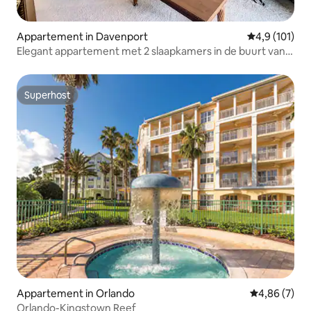
Appartement in Davenport
Gemiddelde b
4,9 (101)
Elegant appartement met 2 slaapkamers in de buurt van
Disney.
Superhost
Superhost
Appartement in Orlando
Gemiddelde b
4,86 (7)
Orlando-Kingstown Reef