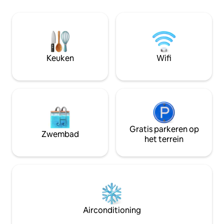
Florida. De magie 
Dr. in Orlando City. In het centrum van
sensatie van Unive
alles!! GRATIS PARKEREN in de buurt van
waterdieren van 
Universal Studios. Universal Studios en
rond in de winkels
Epic 8 minutes. Disneypark op 10 tot 15
Disney Springs, Un
minuten. Luchthaven op 15 minuten,
at Millenia en mee
Seaworld Park op 8 minuten WE ZIJN AL
Keuken
Wifi
11 JAAR SUPERHOSTS.
Gratis parkeren op
Zwembad
het terrein
Airconditioning