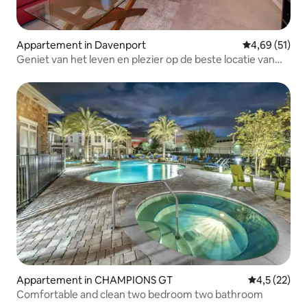
Appartement in Davenport
Gemiddelde be
4,69 (51)
Geniet van het leven en plezier op de beste locatie van
Orlando!
Appartement in CHAMPIONS GT
Gemiddelde b
4,5 (22)
Comfortable and clean two bedroom two bathroom