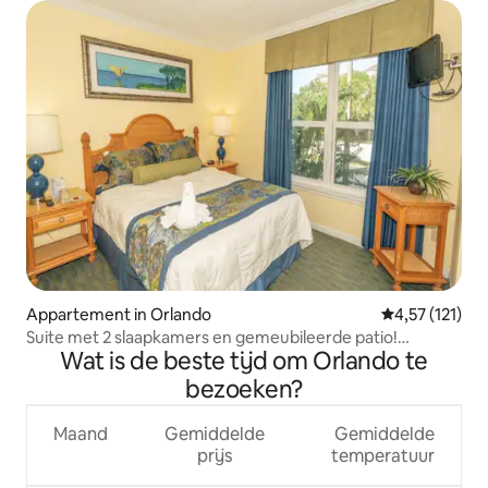
Appartement in Orlando
Gemiddelde be
4,57 (121)
Suite met 2 slaapkamers en gemeubileerde patio!
Wat is de beste tijd om Orlando te
Zwembaden, speelkamer!
bezoeken?
Maand
Gemiddelde
Gemiddelde
prijs
temperatuur