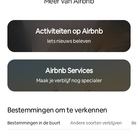
Meer van Airbnb
Activiteiten op Airbnb
Iets nieuws beleven
Airbnb Services
Maak je verblijf nog specialer
Bestemmingen om te verkennen
Bestemmingen in de buurt
Andere soorten verblijven
Bes