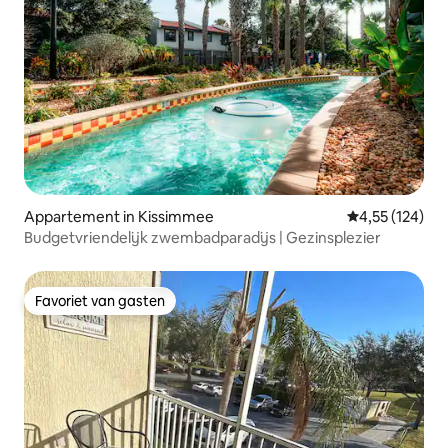
Appartement in Kissimmee
Gemiddelde beo
4,55 (124)
Budgetvriendelijk zwembadparadijs | Gezinsplezier
Favoriet van gasten
Favoriet van gasten