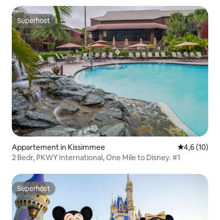
Superhost
Superhost
Appartement in Kissimmee
Gemiddelde b
4,6 (10)
2 Bedr, PKWY International, One Mile to Disney. #1
Superhost
Superhost