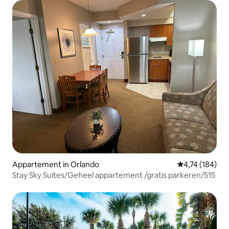
Appartement in Orlando
Gemiddelde beo
4,74 (184)
Stay Sky Suites/Geheel appartement /gratis parkeren/515