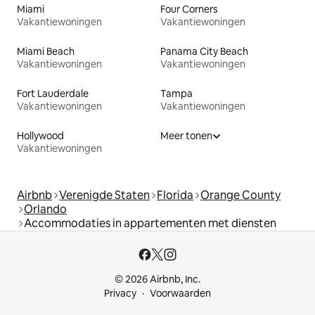
Miami
Four Corners
Vakantiewoningen
Vakantiewoningen
Miami Beach
Panama City Beach
Vakantiewoningen
Vakantiewoningen
Fort Lauderdale
Tampa
Vakantiewoningen
Vakantiewoningen
Hollywood
Meer tonen
Vakantiewoningen
Airbnb
Verenigde Staten
Florida
Orange County
Orlando
Accommodaties in appartementen met diensten
© 2026 Airbnb, Inc.
Privacy
Voorwaarden