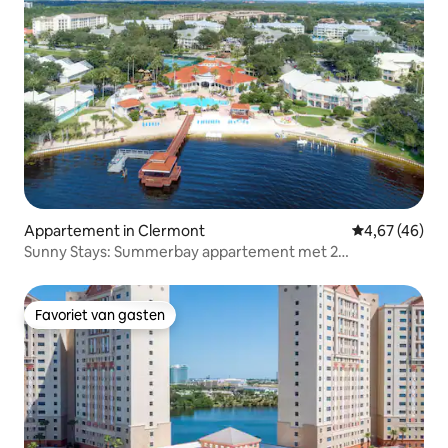
Appartement in Clermont
Gemiddelde be
4,67 (46)
Sunny Stays: Summerbay appartement met 2
slaapkamers
Favoriet van gasten
Favoriet van gasten