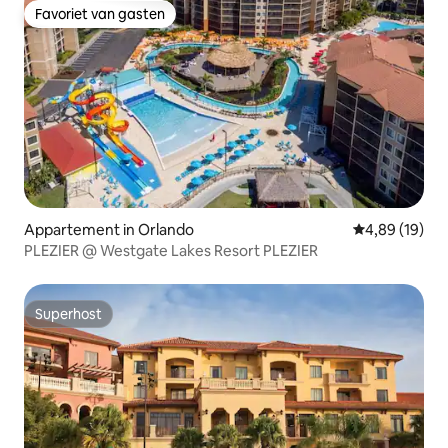
Favoriet van gasten
Favoriet van gasten
Appartement in Orlando
Gemiddelde be
4,89 (19)
PLEZIER @ Westgate Lakes Resort PLEZIER
Superhost
Superhost