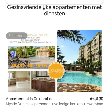
Gezinsvriendelijke appartementen met
diensten
Superhost
Superhost
Appartement in Celebration
Gemiddelde 
4,6 (5)
Mystic Dunes - 4 personen + volledige keuken + zwembad