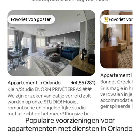
Favoriet van gasten
Favoriet van g
Favoriet van gasten
Topfavoriet van 
Appartement in B
Bonnet Creek Res
Appartement in Orlando
Gemiddelde beoordeling van 4,8
4,85 (281)
slaapkamers in Di
Er is magie in het 
Klein/Studio ENORM PRIVÉTERRAS ❤️❤️
verdwalen in je va
We zijn er zeker van dat je verliefd zult
accommodatie bie
worden op onze STUDIO! Mooie,
geïnspireerde inri
romantische en ongelooflijke studio
voorzieningen. Me
met uitzicht op het meer!! Kingsize bed
minder dan anderh
Populaire voorzieningen voor
en slaapbank. Geniet van een GROOT
accommodatie is di
PRIVÉTERRAS. Geniet van de jacuzzi.
appartementen met diensten in Orlando
gemakkelijke toeg
Onze studio ligt op een steenworp
populairste attrac
afstand van de beroemde International