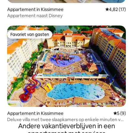
Appartement in Kissimmee
Gemiddelde be
4,82 (17)
Appartement naast Disney
Favoriet van gasten
Favoriet van gasten
Appartement in Kissimmee
Gemiddeld
5 (9)
Deluxe villa met twee slaapkamers op enkele minuten van
Andere vakantieverblijven in een
ORLANDO