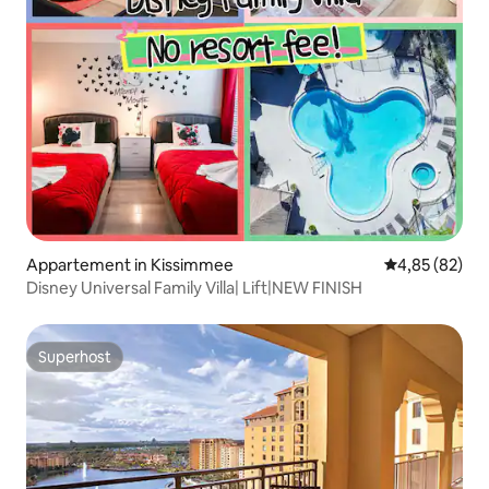
Appartement in Kissimmee
Gemiddelde be
4,85 (82)
Disney Universal Family Villa| Lift|NEW FINISH
Superhost
Superhost