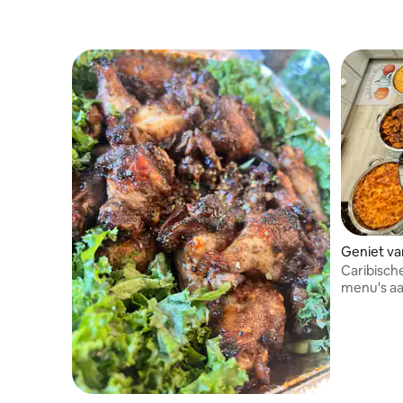
Geniet va
Caribisch
menu's aa
evenement
smaakvoll
verschill
Catering 
grote fee