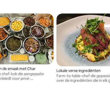
n de smaak met Char
Lokale verse ingrediënten
e chef-kok die aangepaste
Farm-to-table-chef die gepassi
nbiedt voor privé-
over de ingrediënten die in elk
en. Gespecialiseerd in
gaan
e, huisgemaakte gerechten die
ende smaakpapillen verrukken.
voor kleine bijeenkomsten en
sten.