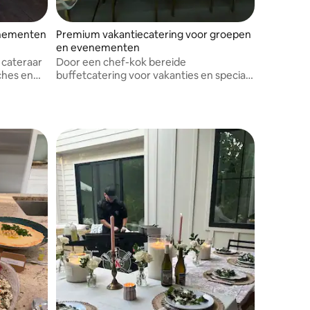
enementen
Premium vakantiecatering voor groepen
en evenementen
 cateraar
Door een chef-kok bereide
ches en
buffetcatering voor vakanties en speciale
evenementen. Inclusief planning van een
aangepast menu, boodschappen,
bezorging, opstelling,
serveerbenodigdheden en schoonmaak.