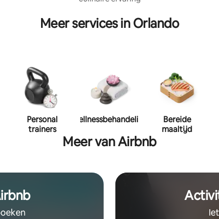
Meer services in Orlando
Personal
Wellnessbehandeling
Bereide
trainers
maaltijd
Meer van Airbnb
irbnb
Activi
 boeken
Ie