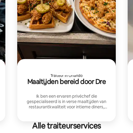
Traiteur in Orlando
Maaltijden bereid door Dre
Ik ben een ervaren privéchef die
gespecialiseerd is in verse maaltijden van
restaurantkwaliteit voor intieme diners,
familiebijeenkomsten en speciale
evenementen. “Alle reiskosten zijn
inbegrepen”
Alle traiteurservices