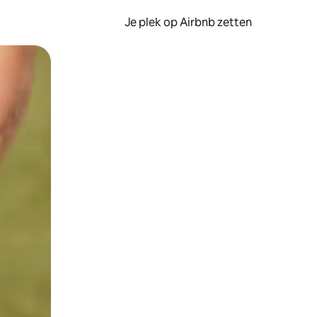
Je plek op Airbnb zetten
en of swipen.