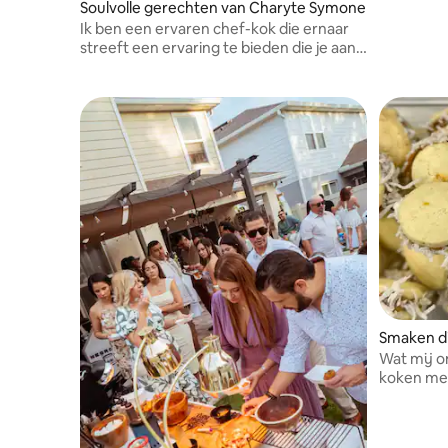
Soulvolle gerechten van Charyte Symone
Ik ben een ervaren chef-kok die ernaar
streeft een ervaring te bieden die je aan
thuis doet denken, en een smaak die
anders is dan alle andere.
Smaken di
Wat mij o
koken met
het huis v
en kook m
gerustste