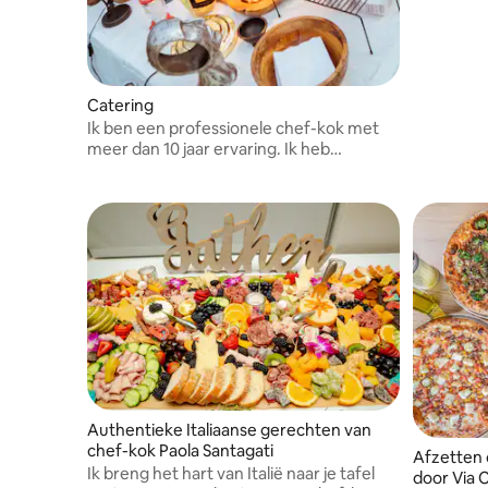
behoeften
Catering
Ik ben een professionele chef-kok met
meer dan 10 jaar ervaring. Ik heb
honderden evenementen geleid, van
bruiloften tot bedrijfsevenementen, en
ik heb van elke maaltijd een unieke en
onvergetelijke ervaring gemaakt.
Authentieke Italiaanse gerechten van
chef-kok Paola Santagati
Afzetten o
Ik breng het hart van Italië naar je tafel
door Via 