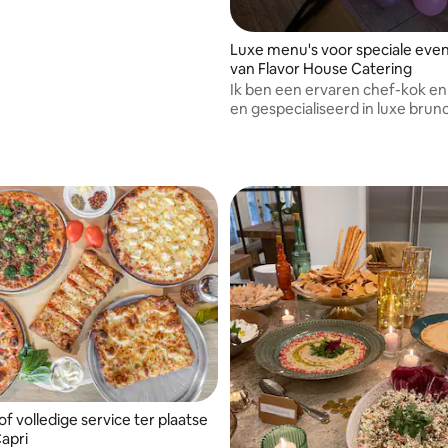
 zijn afgestemd.
Luxe menu's voor speciale ev
van Flavor House Catering
Ik ben een ervaren chef-kok en
en gespecialiseerd in luxe brun
privédiners.
f volledige service ter plaatse
Capri