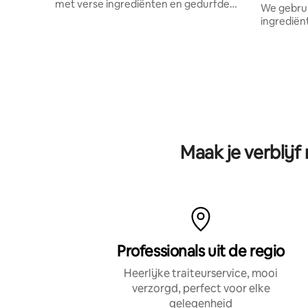
met verse ingrediënten en gedurfde
We gebru
smaken.
ingrediën
geperfec
onvergete
Naast piz
wings, bi
Maak je verblij
Professionals uit de regio
Heerlijke traiteurservice, mooi
verzorgd, perfect voor elke
gelegenheid