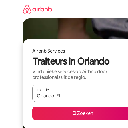
Ga
direct
naar
inhoud
Airbnb Services
Traiteurs in Orlando
Vind unieke services op Airbnb door
professionals uit de regio.
Locatie
Wanneer er resultaten beschikbaar zijn, maak je 
Zoeken