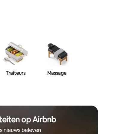
Traiteurs
Massage
Make-up
Haa
teiten op Airbnb
ts nieuws beleven