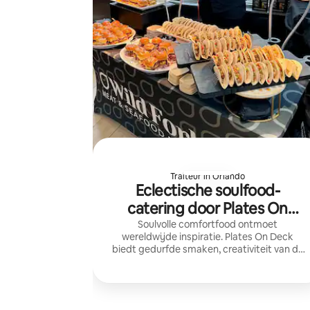
Traiteur in Orlando
Eclectische soulfood-
catering door Plates On
Deck
Soulvolle comfortfood ontmoet
wereldwijde inspiratie. Plates On Deck
biedt gedurfde smaken, creativiteit van de
chef-kok en onvergetelijke eetervaringen
voor elke bijeenkomst.