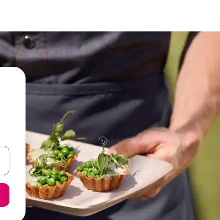
een keuze met je de pijltjestoetsen omhoog en omlaag, óf door te tikk