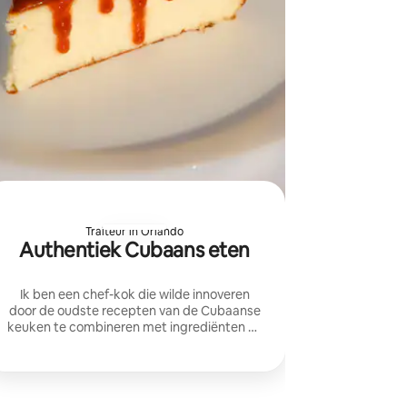
Traiteur in Orlando
Authentiek Cubaans eten
Ik ben een chef-kok die wilde innoveren
door de oudste recepten van de Cubaanse
keuken te combineren met ingrediënten en
moderne technieken om unieke, maar
smaakvolle gerechten te creëren.