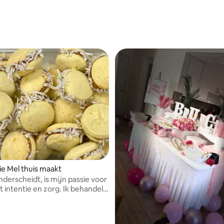
e Mel thuis maakt
nderscheidt, is mijn passie voor
 intentie en zorg. Ik behandel
an elke klant als mijn eigen huis
aaltijden die smaakvol,
llend en speciaal op hun