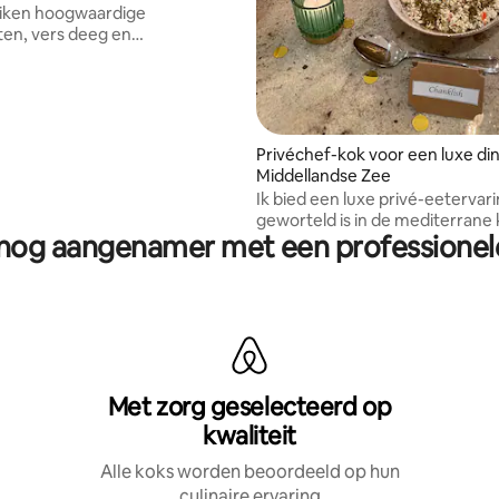
iken hoogwaardige
ten, vers deeg en
tioneerde recepten om een
lijke ervaring te creëren.
za bieden we salades, calzones,
jgerechten en desserts aan.
Privéchef-kok voor een luxe di
Middellandse Zee
Ik bied een luxe privé-eetervari
geworteld is in de mediterrane 
f nog aangenamer met een professionele
ontwerp gepersonaliseerde me
smaak, balans en elegantie co
zodat je in het comfort van je e
kunt dineren.
Met zorg geselecteerd op
kwaliteit
Alle koks worden beoordeeld op hun
culinaire ervaring