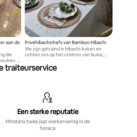
ner aan de
Privéhibachichefs van Bamboo Hibachi
We zijn getraind in hibachi-koken en
ng die
richten ons op het creëren van leuke,
keuken. Ik
levendige eetervaringen met een
 traiteurservice
nu's die
vuurshow.
mbineren,
igen huis
Een sterke reputatie
Minstens twee jaar werkervaring in de
horeca