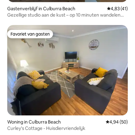
Gastenverblijf in Culburra Beach
Gemiddelde b
4,83 (41)
Gezellige studio aan de kust – op 10 minuten wandelen
van surfplezier en zand
Favoriet van gasten
Favoriet van gasten
Woning in Culburra Beach
Gemiddelde be
4,94 (50)
Curley's Cottage - Huisdiervriendelijk