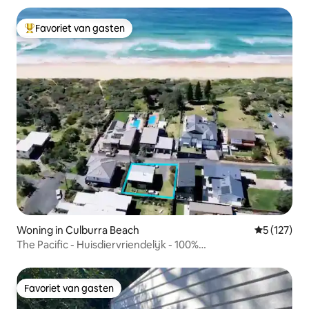
Favoriet van gasten
Topfavoriet van gasten
Woning in Culburra Beach
Gemiddelde 
5 (127)
The Pacific - Huisdiervriendelijk - 100%
vijfsterrenrecensies
Favoriet van gasten
Favoriet van gasten