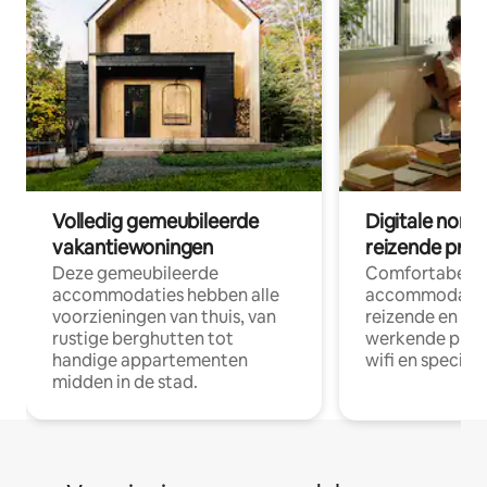
Volledig gemeubileerde
Digitale nom
vakantiewoningen
reizende prof
Deze gemeubileerde
Comfortabele
accommodaties hebben alle
accommodatie
voorzieningen van thuis, van
reizende en op
rustige berghutten tot
werkende profe
handige appartementen
wifi en special
midden in de stad.