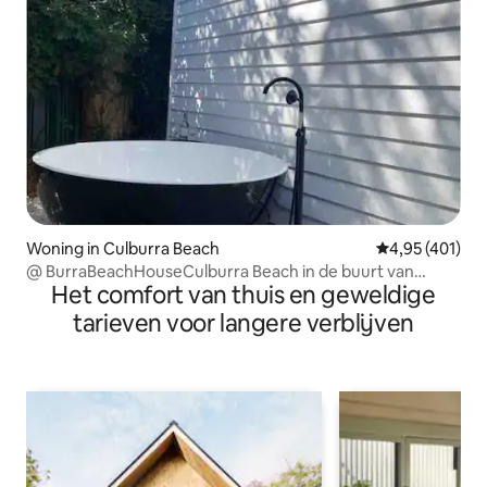
Woning in Culburra Beach
Gemiddelde beo
4,95 (401)
@ BurraBeachHouseCulburra Beach in de buurt van
Het comfort van thuis en geweldige
Jervis Bay
tarieven voor langere verblijven