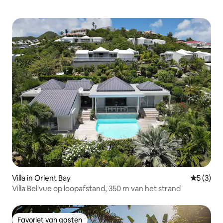
Villa in Orient Bay
Gemiddeld
5 (3)
Villa Bel'vue op loopafstand, 350 m van het strand
Favoriet van gasten