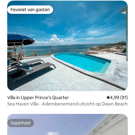
Favoriet van gasten
Favoriet van gasten
Villa in Upper Prince's Quarter
Gemiddelde be
4,99 (91)
Sea Haven Villa - Adembenemend uitzicht op Dawn Beach
Superhost
Superhost