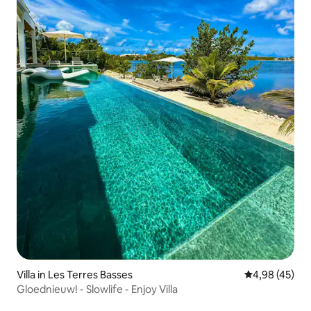
Villa in Les Terres Basses
Gemiddelde be
4,98 (45)
Gloednieuw! - Slowlife - Enjoy Villa