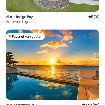
Villa in Indigo Bay
Gemiddeld
5 (31)
Het leven is goed
Favoriet van gasten
Topfavoriet van gasten
Villa in Simpson Bay
Gemiddelde be
4,97 (89)