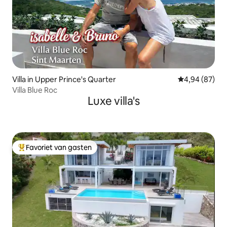
Villa in Upper Prince's Quarter
Gemiddelde be
4,94 (87)
Villa Blue Roc
Luxe villa's
Favoriet van gasten
Topfavoriet van gasten