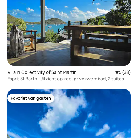
Villa in Collectivity of Saint Martin
Gemiddelde
5 (38)
Esprit St Barth. Uitzicht op zee, privézwembad, 2 suites
Favoriet van gasten
Favoriet van gasten