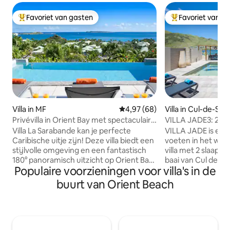
Favoriet van gasten
Favoriet van g
Topfavoriet van gasten
Topfavoriet van 
Villa in MF
Gemiddelde beoordeling van 4,
4,97 (68)
Villa in Cul-de-Sac
Privévilla in Orient Bay met spectaculair
VILLA JADE3: 2 
uitzicht
ZWEMBAD AAN H
Villa La Sarabande kan je perfecte
VILLA JADE is een c
Caribische uitje zijn! Deze villa biedt een
voeten in het wat
stijlvolle omgeving en een fantastisch
villa met 2 slaapka
180° panoramisch uitzicht op Orient Bay.
baai van Cul de Sa
Populaire voorzieningen voor villa's in de
Een heerlijk afgelegen locatie op een
Ilet PINEL en het
heuvel in de chique villawijk van de
turquoise wateren.
buurt van Orient Beach
omheinde gemeenschap Orient Bay,
kajakuitjes, luiheid
gecombineerd met vele luxe
op 5 minuten van 
voorzieningen en diensten, maken deze
Bay, de restaurant
fijne accommodatie de perfecte plek
wateractiviteiten... 
om te genieten van je Caribische
terrasvormig, maar