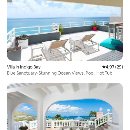
Villa in Indigo Bay
Gemiddelde be
4,97 (29)
Blue Sanctuary-Stunning Ocean Views, Pool, Hot Tub