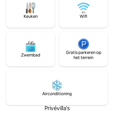
vakantie in elegantie, stijl en totale
je enige uitzicht is
ontspanning. Recente upgrades zijn een
is om te " genieten"
zwembadverwarming en een back-
Keuken
Wifi
upgeneratorsysteem voor de hele
woning.
Gratis parkeren op
Zwembad
het terrein
Airconditioning
Privévilla's