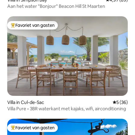
Aan het water "Bonjour" Beacon Hill St Maarten
Favoriet van gasten
Topfavoriet van gasten
Villa in Cul-de-Sac
Gemiddelde
5 (36)
Villa Pure • 3BR waterkant met kajaks, wifi, airconditioning
Favoriet van gasten
Topfavoriet van gasten