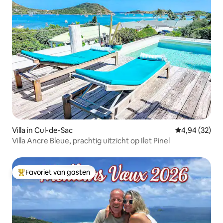
Villa in Cul-de-Sac
Gemiddelde be
4,94 (32)
Villa Ancre Bleue, prachtig uitzicht op Ilet Pinel
Favoriet van gasten
Topfavoriet van gasten