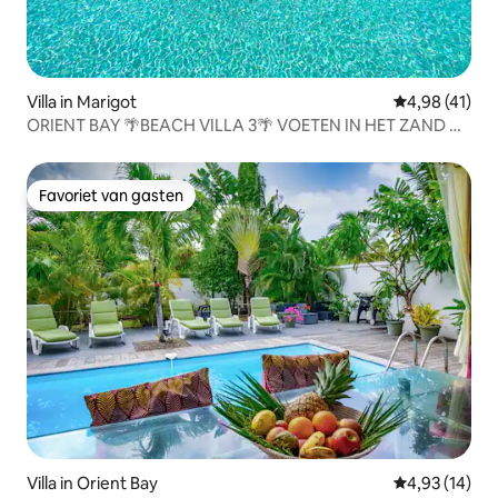
Villa in Marigot
Gemiddelde be
4,98 (41)
ORIENT BAY 🌴BEACH VILLA 3🌴 VOETEN IN HET ZAND 🌴
🌸🐚
Favoriet van gasten
Favoriet van gasten
Villa in Orient Bay
Gemiddelde be
4,93 (14)