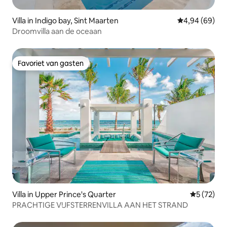
Villa in Indigo bay, Sint Maarten
Gemiddelde be
4,94 (69)
Droomvilla aan de oceaan
Favoriet van gasten
Favoriet van gasten
Villa in Upper Prince's Quarter
Gemiddelde
5 (72)
PRACHTIGE VIJFSTERRENVILLA AAN HET STRAND