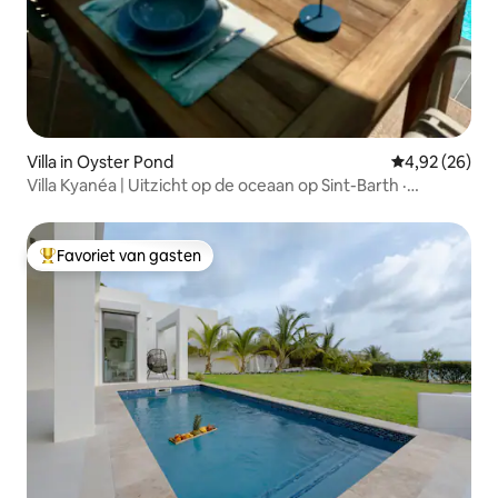
Villa in Oyster Pond
Gemiddelde be
4,92 (26)
Villa Kyanéa | Uitzicht op de oceaan op Sint-Barth ·
Privézwembad
Favoriet van gasten
Topfavoriet van gasten