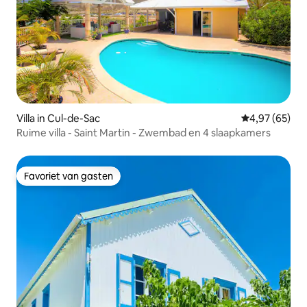
Villa in Cul-de-Sac
Gemiddelde be
4,97 (65)
Ruime villa - Saint Martin - Zwembad en 4 slaapkamers
Favoriet van gasten
Favoriet van gasten