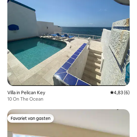
Villa in Pelican Key
Gemiddelde b
4,83 (6)
10 On The Ocean
Favoriet van gasten
Favoriet van gasten