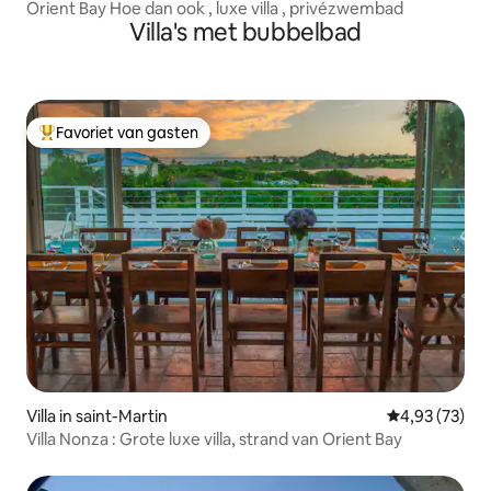
Orient Bay Hoe dan ook , luxe villa , privézwembad
Villa's met bubbelbad
Favoriet van gasten
Topfavoriet van gasten
Villa in saint-Martin
Gemiddelde be
4,93 (73)
Villa Nonza : Grote luxe villa, strand van Orient Bay