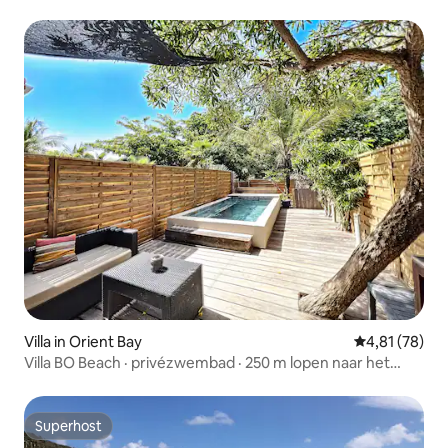
natuur
Villa in Orient Bay
Gemiddelde be
4,81 (78)
Villa BO Beach · privézwembad · 250 m lopen naar het
strand
Superhost
Superhost