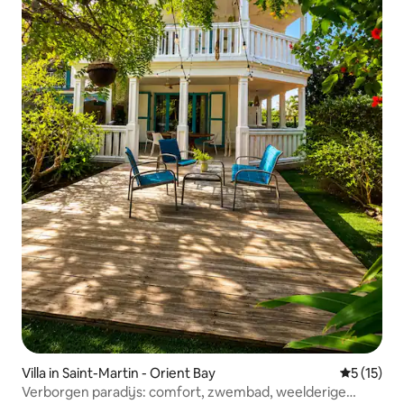
Villa in Saint-Martin - Orient Bay
Gemiddeld
5 (15)
Verborgen paradijs: comfort, zwembad, weelderige