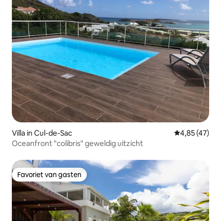
Villa in Cul-de-Sac
Gemiddelde be
4,85 (47)
Oceanfront "colibris" geweldig uitzicht
Favoriet van gasten
Favoriet van gasten