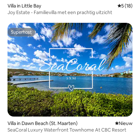
Villa in Little Bay
Gemiddelde
5 (18)
Joy Estate - Familievilla met een prachtig uitzicht
Superhost
Superhost
Villa in Dawn Beach (St. Maarten)
Nieuwe ac
Nieuw
SeaCoral Luxury Waterfront Townhome At CBC Resort