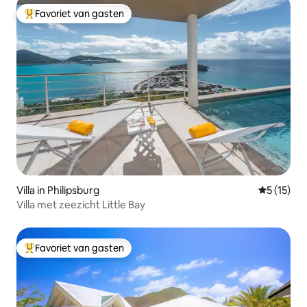
Favoriet van gasten
Topfavoriet van gasten
Villa in Philipsburg
Gemiddeld
5 (15)
Villa met zeezicht Little Bay
Favoriet van gasten
Topfavoriet van gasten