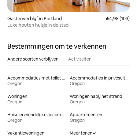
Gastenverblijf in Portland
Gemiddelde beo
4,98 (103)
Luxe houten huisje in de stad
Bestemmingen om te verkennen
Andere soorten verblijven
Activiteiten
Accommodaties met toilet op toegankelijke hoogte
Accommodaties in privésuites
Oregon
Oregon
Woningen
Woningen nabij het strand
Oregon
Oregon
Huisdiervriendelijke accommodaties
Appartementen
Oregon
Oregon
Vakantiewoningen
Meer tonen