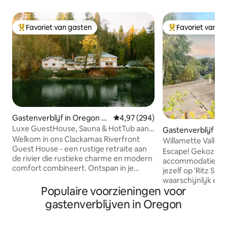
Favoriet van gasten
Favoriet van g
Topfavoriet van gasten
Topfavoriet van 
Gastenverblijf in Oregon Ci
Gemiddelde beoordeling van 4,9
4,97 (294)
ty
Luxe GuestHouse, Sauna & HotTub aan
Gastenverblijf in 
de rivier.
Welkom in ons Clackamas Riverfront
Willamette Valley
Guest House - een rustige retraite aan
Escape! Gekozen a
de rivier die rustieke charme en modern
accommodaties va
comfort combineert. Ontspan in je
jezelf op 'Ritz Sale
eigen bubbelbad en sauna, ontspan bij
waarschijnlijk een
de open haard en geniet van een
Populaire voorzieningen voor
ervaringen zijn. De
prachtig uitzicht op de rivier. Vissen,
ontspannend, terwi
gastenverblijven in Oregon
kajakken of raften vanuit de achtertuin.
uitzicht, de natuur
Slaapkamers zijn voorzien van witte
Geweldige plek om
ruismachines en oordopjes om te helpen