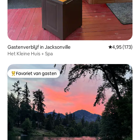
Gastenverblijf in Jacksonville
Gemiddelde beo
4,95 (173)
Het Kleine Huis + Spa
Favoriet van gasten
Topfavoriet van gasten