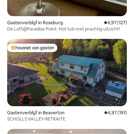
Gastenverblijf in Roseburg
Gemiddelde beo
4,97 (127)
De Loft@Paradise Point. Hot tub met prachtig uitzicht!
Favoriet van gasten
Topfavoriet van gasten
Gastenverblijf in Beaverton
Gemiddelde beo
4,97 (191)
SCHOLLS VALLEY-RETRAITE