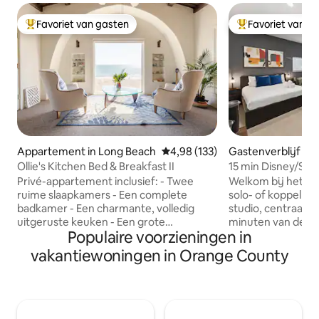
Favoriet van gasten
Favoriet van g
Topfavoriet van gasten
Topfavoriet van 
Appartement in Long Beach
Gemiddelde beoordeling van 4,9
4,98 (133)
Gastenverblijf in 
Ollie's Kitchen Bed & Breakfast II
15 min Disney/SNA 
veilig studio-app
Privé-appartement inclusief: - Twee
Welkom bij het per
ruime slaapkamers - Een complete
solo- of koppelrei
badkamer - Een charmante, volledig
studio, centraal g
uitgeruste keuken - Een grote
minuten van de be
Populaire voorzieningen in
woonkamer met een queensize
toeristische bes
uitschuifbaar bed voor extra gasten -
County! *CENTRAAL GELEGEN* + Miles
vakantiewoningen in Orange County
Koffie (French press en druppel), thee
Square Park (2 mij
en benodigdheden. - Een eigen patio
Mall/Phuoc Loc Th
Geniet elke ochtend van een gratis
Convention Center
ontbijt dat aan je deur wordt bezorgd,
Observatorium (4 m
met vers gebakken producten,
mijl) + South Coast