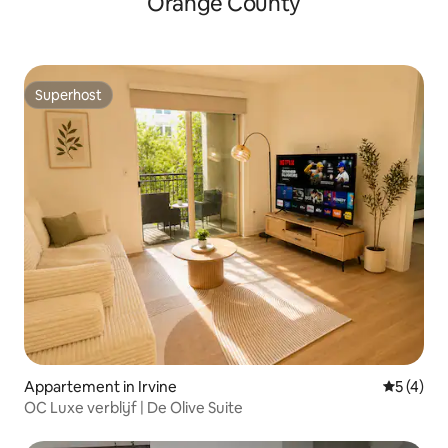
Orange County
Superhost
Superhost
Appartement in Irvine
Gemiddeld
5 (4)
OC Luxe verblijf | De Olive Suite