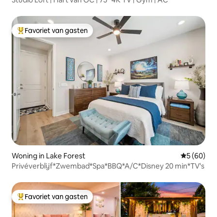
Favoriet van gasten
Topfavoriet van gasten
Woning in Lake Forest
Gemiddelde
5 (60)
Privéverblijf*Zwembad*Spa*BBQ*A/C*Disney 20 min*TV's
Favoriet van gasten
Topfavoriet van gasten