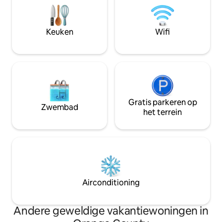
seizoensfruit en koudgeperst sap. Voor
Angel's Stadium (8
extra's plaats je 72 uur van tevoren een
Fairgrounds (8 mi
betaalde bestelling, afhankelijk van de
Airport (9 mijl) + 
Keuken
Wifi
beschikbaarheid van Ollie. Link op
mijl) + Huntington
verzoek gedeeld.
mijl)
Gratis parkeren op
Zwembad
het terrein
Airconditioning
Andere geweldige vakantiewoningen in