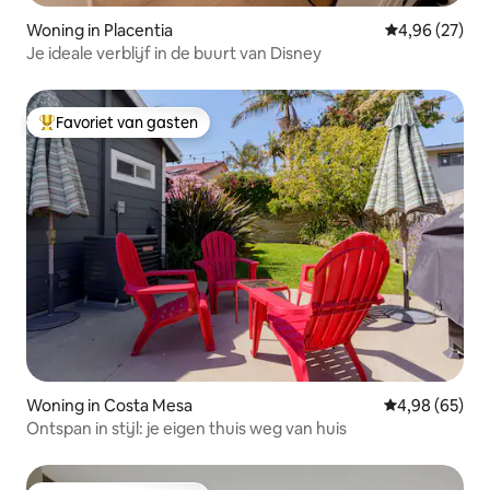
Woning in Placentia
Gemiddelde be
4,96 (27)
Je ideale verblijf in de buurt van Disney
Favoriet van gasten
Topfavoriet van gasten
Woning in Costa Mesa
Gemiddelde be
4,98 (65)
Ontspan in stijl: je eigen thuis weg van huis