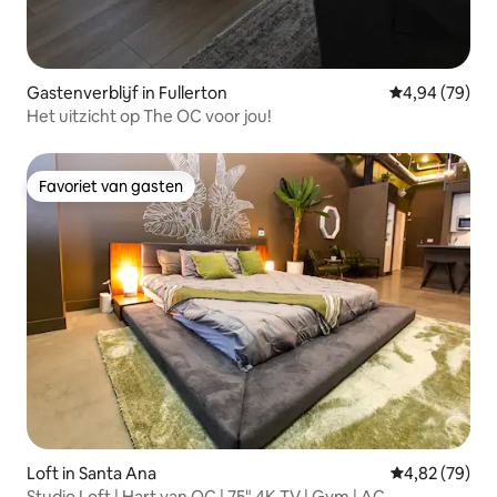
Gastenverblijf in Fullerton
Gemiddelde be
4,94 (79)
Het uitzicht op The OC voor jou!
Favoriet van gasten
Favoriet van gasten
Loft in Santa Ana
Gemiddelde be
4,82 (79)
Studio Loft | Hart van OC | 75" 4K TV | Gym | AC