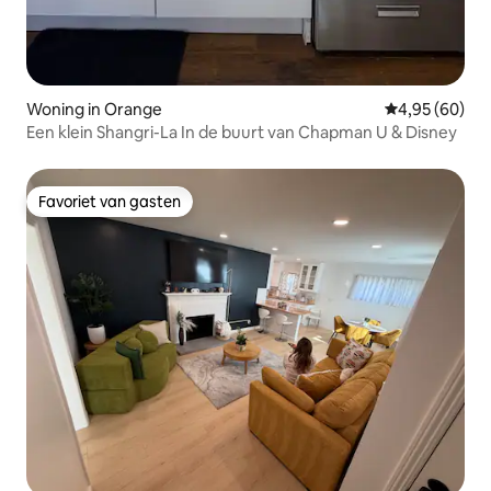
Woning in Orange
Gemiddelde be
4,95 (60)
Een klein Shangri-La In de buurt van Chapman U & Disney
Favoriet van gasten
Favoriet van gasten