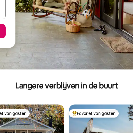
Langere verblijven in de buurt
iet van gasten
Favoriet van gasten
iet van gasten
Topfavoriet van gasten