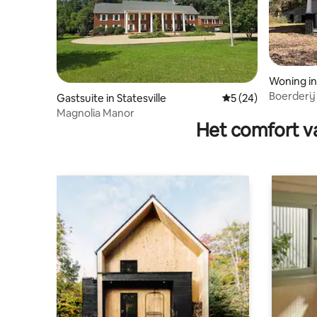
Woning in
Boerderij 
Gastsuite in Statesville
Gemiddelde beoorde
5 (24)
Magnolia Manor
Het comfort va