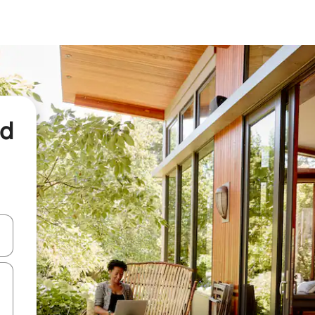
nd
een keuze met je de pijltjestoetsen omhoog en omlaag, óf door te tikk