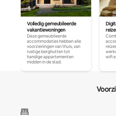
Volledig gemeubileerde
Digi
vakantiewoningen
reiz
Deze gemeubileerde
Comf
accommodaties hebben alle
acco
voorzieningen van thuis, van
reize
rustige berghutten tot
werke
handige appartementen
wifi 
midden in de stad.
Voorzi