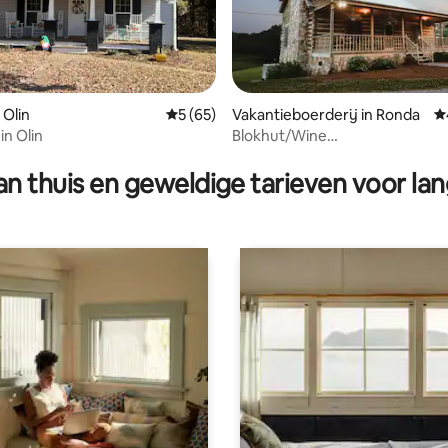
 Olin
Gemiddelde beoordeling van 5 op 5, 65 r
5 (65)
Vakantieboerderij in Ronda
G
in Olin
Blokhut/Wine
ling van 5 op 5, 24 recensies
Country/Bubbelbad/Vuurplaat
n thuis en geweldige tarieven voor lan