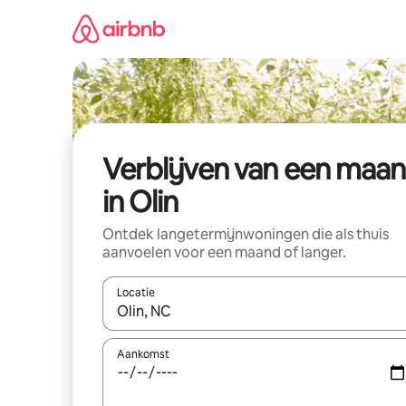
Ga
direct
naar
inhoud
Verblijven van een maa
in Olin
Ontdek langetermijnwoningen die als thuis
aanvoelen voor een maand of langer.
Locatie
Wanneer er resultaten beschikbaar zijn, maak je 
Aankomst