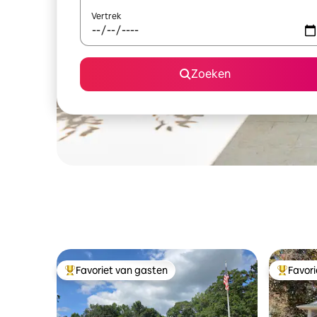
Vertrek
Zoeken
Favoriet van gasten
Favor
Topfavoriet van gasten
Topfavor