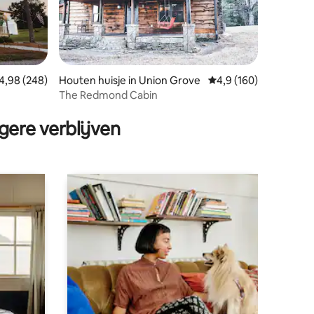
ecensies
emiddelde beoordeling van 4,98 op 5, 248 recensies
4,98 (248)
Houten huisje in Union Grove
Gemiddelde beoordelin
4,9 (160)
The Redmond Cabin
s
gere verblijven