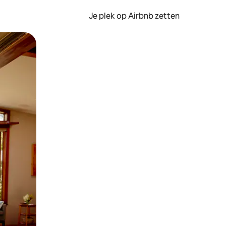
Je plek op Airbnb zetten
en of swipen.