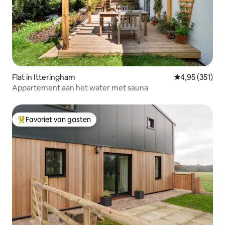
Flat in Itteringham
Gemiddelde beo
4,95 (351)
Appartement aan het water met sauna
Favoriet van gasten
Topfavoriet van gasten