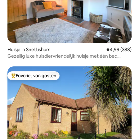
Huisje in Snettisham
Gemiddelde beo
4,99 (388)
Gezellig luxe huisdiervriendelijk huisje met één bed
Norfolk
Favoriet van gasten
Topfavoriet van gasten