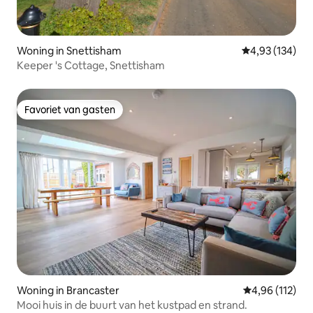
Woning in Snettisham
Gemiddelde beo
4,93 (134)
Keeper 's Cottage, Snettisham
Favoriet van gasten
Favoriet van gasten
Woning in Brancaster
Gemiddelde beo
4,96 (112)
Mooi huis in de buurt van het kustpad en strand.