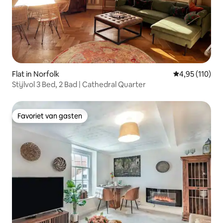
Flat in Norfolk
Gemiddelde beo
4,95 (110)
Stijlvol 3 Bed, 2 Bad | Cathedral Quarter
Favoriet van gasten
Favoriet van gasten