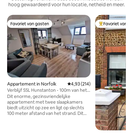
hoog gewaardeerd voor hun locatie, netheid en meer.
Favoriet van gasten
Favoriet van g
Favoriet van gasten
Topfavoriet van 
Appartement in Norfolk
Gemiddelde beoordeling van 4,9
4,93 (214)
Verblijf SSL Hunstanton - 100m van het
strand met uitzicht op zee!
Dit enorme, gezinsvriendelijke
appartement met twee slaapkamers
biedt uitzicht op zee en ligt op slechts
100 meter afstand van het strand. Dit
appartement is SUPER kindvriendelijk;
Duplo, speelgoed, boeken, legpuzzels,
dvd 's en een smart-tv zijn allemaal