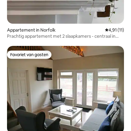
Appartement in Norfolk
Gemiddelde b
4,91 (11)
Prachtig appartement met 2 slaapkamers - centraal in
Norwich
Favoriet van gasten
Favoriet van gasten