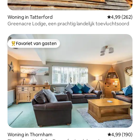
Woning in Tatterford
Gemiddelde beo
4,99 (262)
Greenacre Lodge, een prachtig landelijk toevluchtsoord
Favoriet van gasten
Topfavoriet van gasten
Woning in Thornham
Gemiddelde beo
4,99 (190)