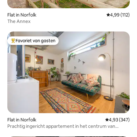
Flat in Norfolk
Gemiddelde beo
4,99 (112)
The Annex
Favoriet van gasten
Topfavoriet van gasten
Flat in Norfolk
Gemiddelde beo
4,93 (347)
Prachtig ingericht appartement in het centrum van
Norwich