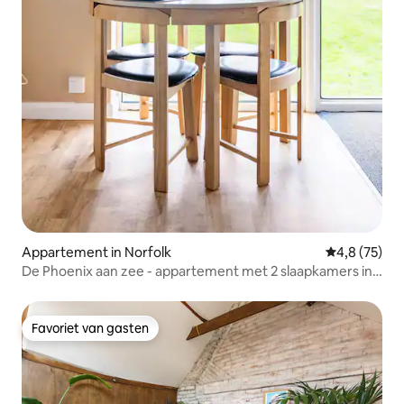
Appartement in Norfolk
Gemiddelde b
4,8 (75)
De Phoenix aan zee - appartement met 2 slaapkamers in
hunny
Favoriet van gasten
Favoriet van gasten