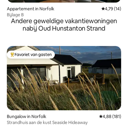
Appartement in Norfolk
Gemiddelde be
4,79 (14)
Bijlage B
Andere geweldige vakantiewoningen
nabij Oud Hunstanton Strand
Favoriet van gasten
Topfavoriet van gasten
Bungalow in Norfolk
Gemiddelde beo
4,88 (181)
Strandhuis aan de kust Seaside Hideaway