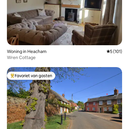
Woning in Heacham
Gemiddelde
5 (101)
Wren Cottage
Favoriet van gasten
Topfavoriet van gasten