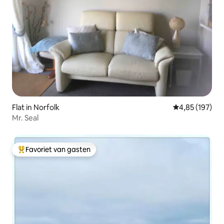
Flat in Norfolk
Gemiddelde beo
4,85 (197)
Mr. Seal
Favoriet van gasten
Topfavoriet van gasten