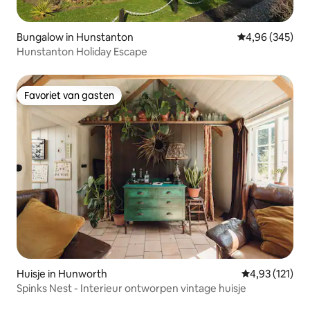
Bungalow in Hunstanton
Gemiddelde beo
4,96 (345)
Hunstanton Holiday Escape
Favoriet van gasten
Favoriet van gasten
Huisje in Hunworth
Gemiddelde be
4,93 (121)
Spinks Nest - Interieur ontworpen vintage huisje