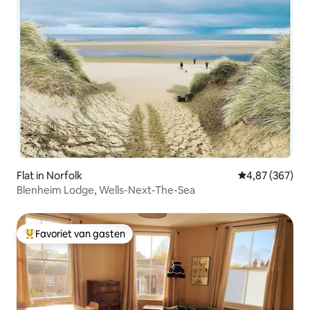
Flat in Norfolk
Gemiddelde beo
4,87 (367)
Blenheim Lodge, Wells-Next-The-Sea
Favoriet van gasten
Topfavoriet van gasten