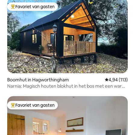
Favoriet van gasten
Topfavoriet van gasten
Boomhut in Hagworthingham
Gemiddelde beo
4,94 (113)
Narnia: Magisch houten blokhut in het bos met een warm
bad
Favoriet van gasten
Topfavoriet van gasten