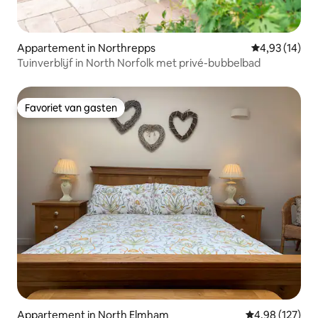
Appartement in Northrepps
Gemiddelde be
4,93 (14)
Tuinverblijf in North Norfolk met privé-bubbelbad
Favoriet van gasten
Favoriet van gasten
Appartement in North Elmham
Gemiddelde beo
4,98 (127)