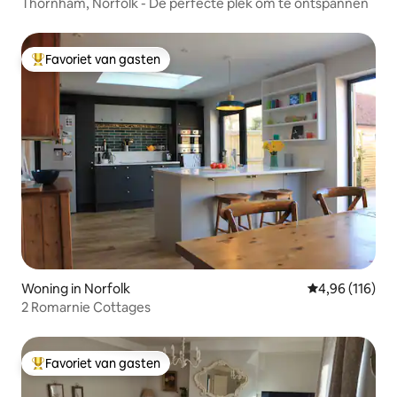
Thornham, Norfolk - De perfecte plek om te ontspannen
Favoriet van gasten
Topfavoriet van gasten
Woning in Norfolk
Gemiddelde beo
4,96 (116)
2 Romarnie Cottages
Favoriet van gasten
Topfavoriet van gasten