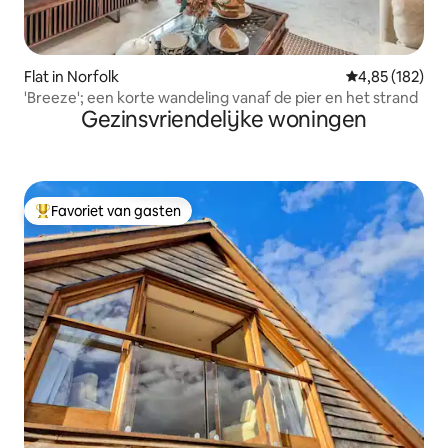
Flat in Norfolk
Gemiddelde beo
4,85 (182)
'Breeze'; een korte wandeling vanaf de pier en het strand
Gezinsvriendelijke woningen
Favoriet van gasten
Topfavoriet van gasten