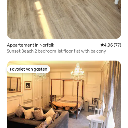
Appartement in Norfolk
Gemiddelde be
4,96 (77)
Sunset Beach 2 bedroom 1st floor flat with balcony
Favoriet van gasten
Favoriet van gasten