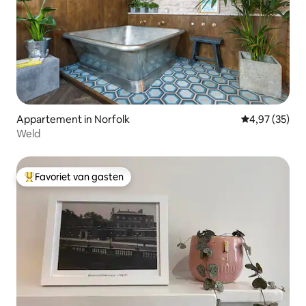
Appartement in Norfolk
Gemiddelde be
4,97 (35)
Weld
Favoriet van gasten
Topfavoriet van gasten