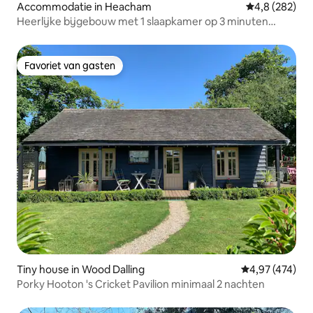
Accommodatie in Heacham
Gemiddelde be
4,8 (282)
Heerlijke bijgebouw met 1 slaapkamer op 3 minuten
rijden van het strand
Favoriet van gasten
Favoriet van gasten
Tiny house in Wood Dalling
Gemiddelde beo
4,97 (474)
Porky Hooton 's Cricket Pavilion minimaal 2 nachten