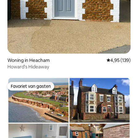
Woning in Heacham
Gemiddelde beo
4,95 (139)
Howard's Hideaway
Favoriet van gasten
Favoriet van gasten