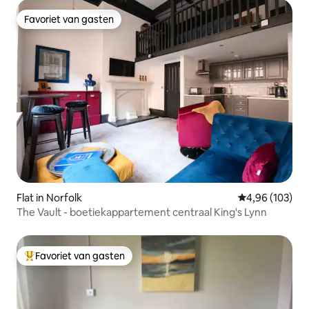
Favoriet van gasten
Favoriet van gasten
Flat in Norfolk
Gemiddelde beo
4,96 (103)
The Vault - boetiekappartement centraal King's Lynn
Favoriet van gasten
Topfavoriet van gasten