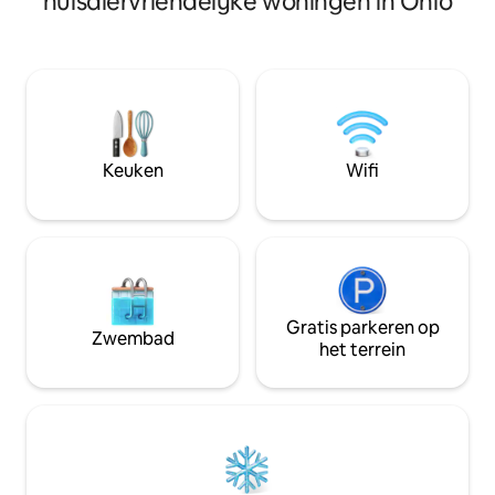
huisdiervriendelijke woningen in Ohio
door de schoonhei
benodigdheden voor het bereiden van
deze verhuur je z
je eigen maaltijden, maar restaurants in
de ontspanning ge
het centrum van Portsmouth liggen op
Geniet van je favo
slechts 10 minuten afstand. Buiten zijn
van de twee pracht
patio 's om te ontspannen en bossen om
vuur binnen of bui
te wandelen.
in de warmte van ons 
6 minuten van Rout
Keuken
Wifi
Gratis parkeren op
Zwembad
het terrein