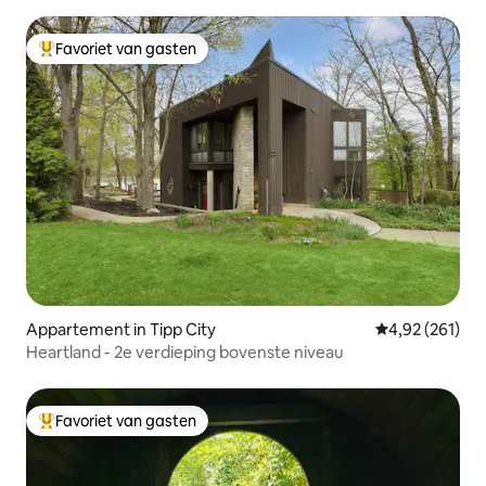
Favoriet van gasten
Topfavoriet van gasten
Appartement in Tipp City
Gemiddelde beo
4,92 (261)
Heartland - 2e verdieping bovenste niveau
Favoriet van gasten
Topfavoriet van gasten