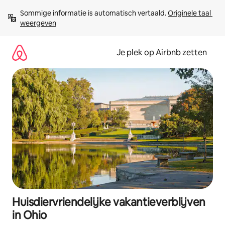
Ga
Sommige informatie is automatisch vertaald. 
Originele taal 
direct
weergeven
naar
inhoud
Je plek op Airbnb zetten
Huisdiervriendelijke vakantieverblijven
in Ohio