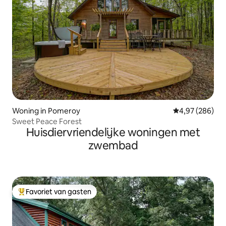
Woning in Pomeroy
Gemiddelde beo
4,97 (286)
Sweet Peace Forest
Huisdiervriendelijke woningen met
zwembad
Favoriet van gasten
Topfavoriet van gasten