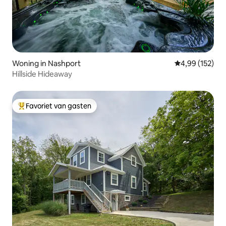
Woning in Nashport
Gemiddelde beo
4,99 (152)
Hillside Hideaway
Favoriet van gasten
Topfavoriet van gasten