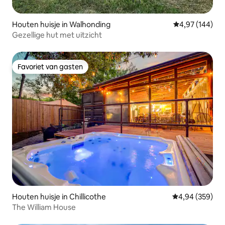
Houten huisje in Walhonding
Gemiddelde beo
4,97 (144)
Gezellige hut met uitzicht
Favoriet van gasten
Favoriet van gasten
Houten huisje in Chillicothe
Gemiddelde beo
4,94 (359)
The William House