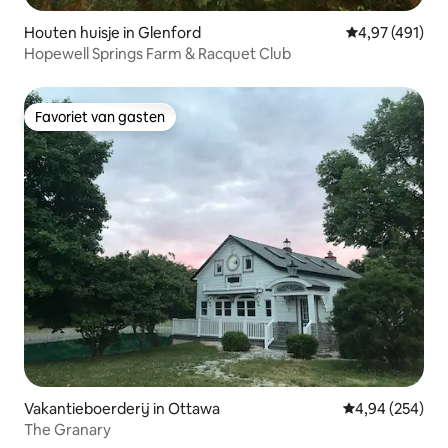
Houten huisje in Glenford
Gemiddelde beo
4,97 (491)
Hopewell Springs Farm & Racquet Club
Favoriet van gasten
Favoriet van gasten
Vakantieboerderij in Ottawa
Gemiddelde beo
4,94 (254)
The Granary