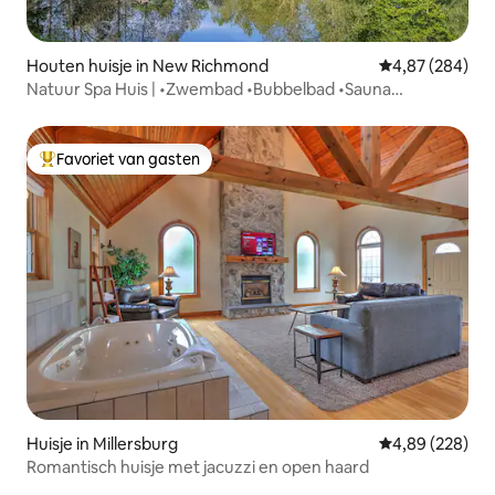
Houten huisje in New Richmond
Gemiddelde beo
4,87 (284)
Natuur Spa Huis | •Zwembad •Bubbelbad •Sauna
•Privémeer
Favoriet van gasten
Topfavoriet van gasten
Huisje in Millersburg
Gemiddelde beo
4,89 (228)
Romantisch huisje met jacuzzi en open haard