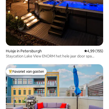
Huisje in Petersburgh
Gemiddelde beo
4,99 (155)
Staycation Lake View ENORM het hele jaar door spa
vuurplaats
Favoriet van gasten
Topfavoriet van gasten