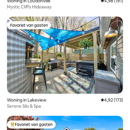
Woning in Loudonville
Gemiddelde beo
4,98 (191)
Mystic Cliffs Hideaway
Favoriet van gasten
Favoriet van gasten
Woning in Lakeview
Gemiddelde beo
4,92 (173)
Serene Silo & Spa
Favoriet van gasten
Topfavoriet van gasten