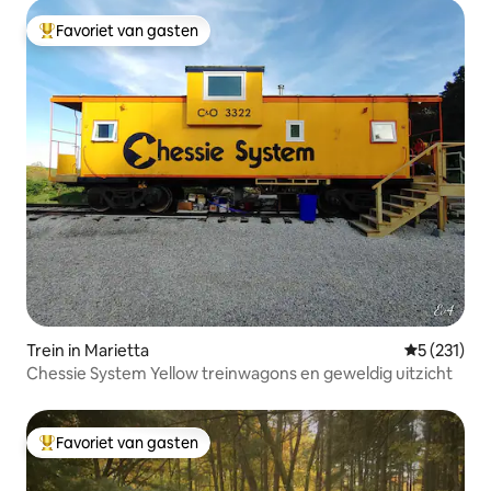
Favoriet van gasten
Topfavoriet van gasten
Trein in Marietta
Gemiddelde 
5 (231)
Chessie System Yellow treinwagons en geweldig uitzicht
Favoriet van gasten
Topfavoriet van gasten