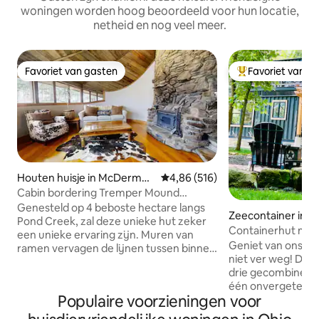
woningen worden hoog beoordeeld voor hun locatie,
netheid en nog veel meer.
Favoriet van gasten
Favoriet van g
Favoriet van gasten
Topfavoriet van 
Houten huisje in McDermot
Gemiddelde beoordeling van 4,8
4,86 (516)
t
Cabin bordering Tremper Mound
Preserve
Genesteld op 4 beboste hectare langs
Zeecontainer in L
Pond Creek, zal deze unieke hut zeker
Containerhut met
een unieke ervaring zijn. Muren van
Geniet van ons afg
ramen vervagen de lijnen tussen binnen
niet ver weg! Deze hut is gemaakt van
en buiten en verbinden je in elke kamer
drie gecombineer
met de natuur. Het huis is zeer open,
één onvergetelijk
met kamers die rond de centrale stenen
Populaire voorzieningen voor
huurders te creër
open haard met verschillende niveaus
hectare aan Beav
kronkelen. De keuken is gevuld met