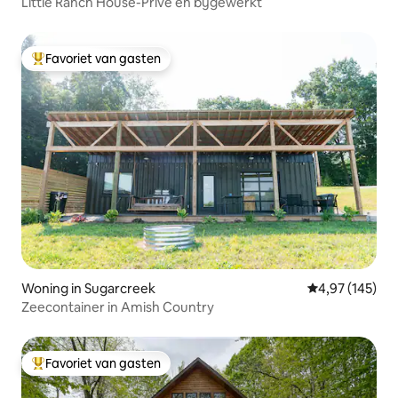
Little Ranch House-Privé en bijgewerkt
Favoriet van gasten
Topfavoriet van gasten
Woning in Sugarcreek
Gemiddelde beo
4,97 (145)
Zeecontainer in Amish Country
Favoriet van gasten
Topfavoriet van gasten