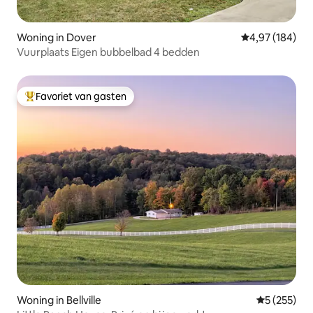
Woning in Dover
Gemiddelde beo
4,97 (184)
Vuurplaats Eigen bubbelbad 4 bedden
Favoriet van gasten
Topfavoriet van gasten
Woning in Bellville
Gemiddelde 
5 (255)