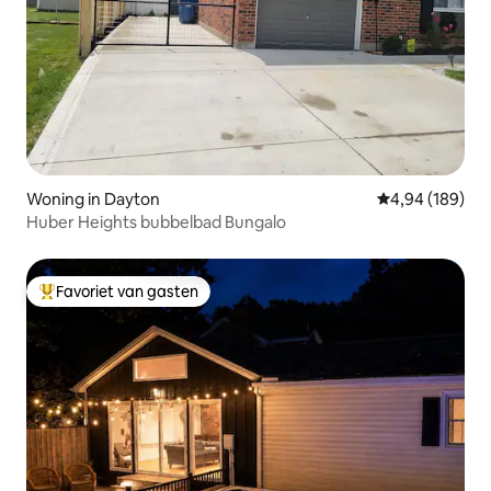
Woning in Dayton
Gemiddelde beo
4,94 (189)
Huber Heights bubbelbad Bungalo
Favoriet van gasten
Topfavoriet van gasten