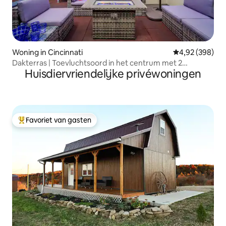
Woning in Cincinnati
Gemiddelde beo
4,92 (398)
Dakterras | Toevluchtsoord in het centrum met 2
Huisdiervriendelijke privéwoningen
slaapkamers en op loopafstand
Favoriet van gasten
Topfavoriet van gasten