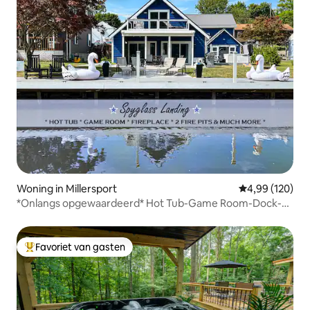
Woning in Millersport
Gemiddelde beo
4,99 (120)
*Onlangs opgewaardeerd* Hot Tub-Game Room-Dock-
Fire Pits
Favoriet van gasten
Topfavoriet van gasten