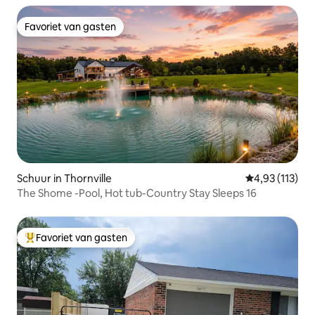
Favoriet van gasten
Favoriet van gasten
Schuur in Thornville
Gemiddelde be
4,93 (113)
The Shome -Pool, Hot tub-Country Stay Sleeps 16
Favoriet van gasten
Topfavoriet van gasten