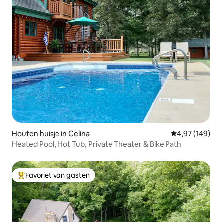
Houten huisje in Celina
Gemiddelde beo
4,97 (149)
Heated Pool, Hot Tub, Private Theater & Bike Path
Favoriet van gasten
Topfavoriet van gasten