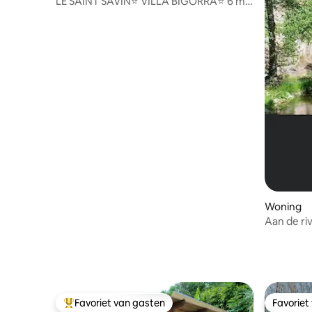
LE SAINT SAVIN⭐ VILLA BIGORRA⭐ 6 min
Sanctuaires⭐⭐⭐⭐⭐
Woning
Aan de riv
Favoriet van gasten
Favoriet
Topfavoriet van gasten
Favoriet