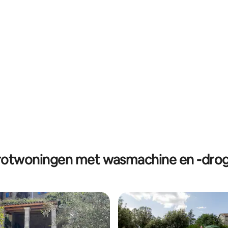
g van 4,76 op 5, 93 recensies
otwoningen met wasmachine en -dro