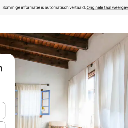
Sommige informatie is automatisch vertaald. 
Originele taal weerge
n
een keuze met je de pijltjestoetsen omhoog en omlaag, óf door te tikk