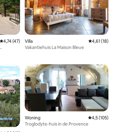
Gemiddelde beoordeling van 4,74 op 5, 47 recensies
4,74 (47)
Villa
Gemiddelde beoordeli
4,61 (18)
Vakantiehuis La Maison Bleue
ecensies
Woning
Gemiddelde beoordeli
4,5 (105)
Troglodyte-huis in de Provence