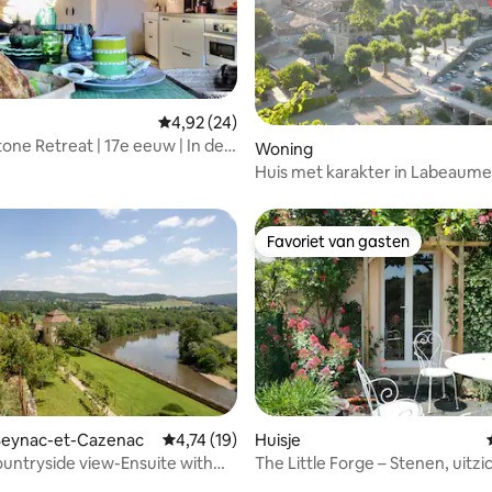
Gemiddelde beoordeling van 4,92 op 5, 24 r
4,92 (24)
one Retreat | 17e eeuw | In de
Woning
 Uzès
Huis met karakter in Labeaume
Favoriet van gasten
Favoriet van gasten
 Beynac-et-Cazenac
Gemiddelde beoordeling van 4,74 op 5, 19 r
4,74 (19)
Huisje
ntryside view-Ensuite with
The Little Forge – Stenen, uitzi
absolute rust