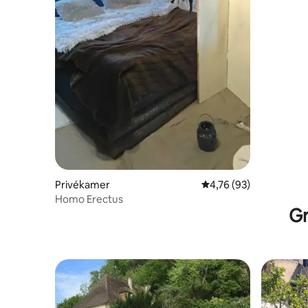
Privékamer
Gemiddelde beoordelin
4,76 (93)
Homo Erectus
Gr