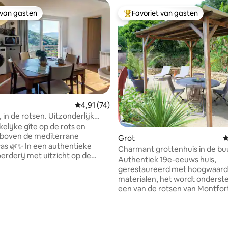
 van gasten
Favoriet van gasten
 van gasten
Topfavoriet van gasten
 van 4,95 op 5, 133 recensies
Gemiddelde beoordeling van 4,91 op 5, 74 r
4,91 (74)
 in de rotsen. Uitzonderlijk
elijke gîte op de rots en
boven de mediterrane
Grot
G
as 🌿✨ In een authentieke
Charmant grottenhuis in de bu
erderij met uitzicht op de
Sarlat
Authentiek 19e-eeuws huis,
an de Fenouillèdes combineert
gerestaureerd met hoogwaard
le toevluchtsoord design, licht
materialen, het wordt onderst
t. Panoramisch terras en een
een van de rotsen van Montfor
t bloemen gevulde
charmant bloeiend dorp met zi
ats met een uitzonderlijk
restaurant en aardewerk. Het is
op de beboste heuvels. Absolute
gelegen dicht bij de must-see
tuur in Felluns, een klein dorpje
bezienswaardigheden van Péri