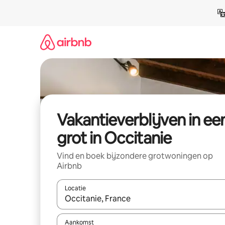
Ga
direct
naar
inhoud
Vakantieverblijven in ee
grot in Occitanie
Vind en boek bijzondere grotwoningen op
Airbnb
Locatie
Wanneer er resultaten beschikbaar zijn, maak je 
Aankomst