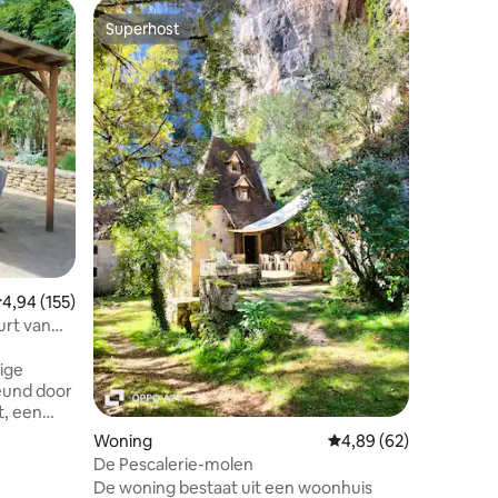
Superhost
Favor
Superhost
Topfavo
ecensies
Apparte
Privéjacu
aircondit
♥ Jacuzzi
per dag t
emiddelde beoordeling van 4,94 op 5, 155 recensies
4,94 (155)
Ideale lo
urt van
♥ Eigen 
videoprojector ♥ Airc
ige
verwarmi
eund door
+336 I7 4
t, een
aanbiedi
jn
Woning
Gemiddelde beoordelin
4,89 (62)
keuken (
 ideaal
De Pescalerie-molen
apparaat
De woning bestaat uit een woonhuis
droger) ♥
gord Noir