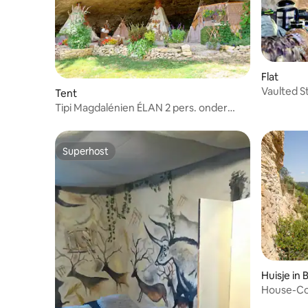
Flat
Vaulted St
Tent
buurt van
Tipi Magdalénien ÉLAN 2 pers. onder
beschutting Paleo-Lodge
Superhost
Superhost
Huisje in
House-Cou
Shower