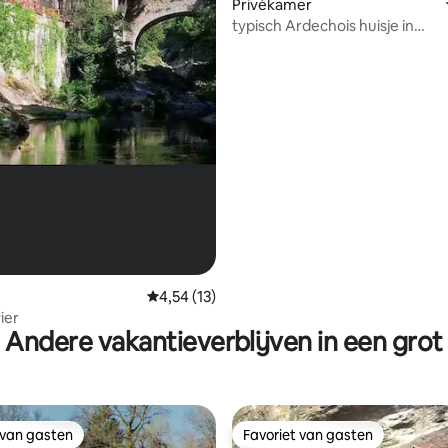
Privékamer
typisch Ardechois huisje in
geclassificeerd dorp
Gemiddelde beoordeling van 4,54 op 5, 13 r
4,54 (13)
ier
Andere vakantieverblijven in een grot
 van gasten
Favoriet van gasten
 van gasten
Favoriet van gasten