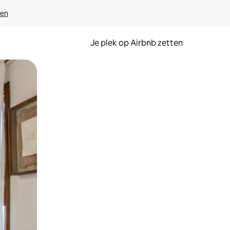
ven
Je plek op Airbnb zetten
en of swipen.