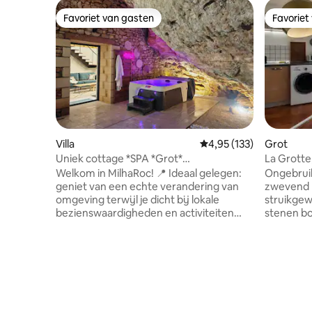
Favoriet van gasten
Favoriet
Favoriet van gasten
Favoriet
Villa
Gemiddelde beoordeling
4,95 (133)
Grot
Uniek cottage *SPA *Grot*
La Grotte,
Klim*Houtkachel
uitzicht
Welkom in MilhaRoc! 📍 Ideaal gelegen:
Ongebruik
geniet van een echte verandering van
zwevend 
omgeving terwijl je dicht bij lokale
struikgew
bezienswaardigheden en activiteiten
stenen bo
verblijft. 💎 Wat deze plek echt uniek
heuvels v
maakt: een privé-grot en een luxueuze
dit minera
spa voor een onvergetelijke ervaring. 🏡
en comfor
Comfortabel interieur: zorgvuldig
eigen me
ontworpen inrichting met een verfijnde
binnenpla
sfeer. Airconditioning in elke kamer en
uitzicht 
beddengoed van hoge kwaliteit voor
rust en na