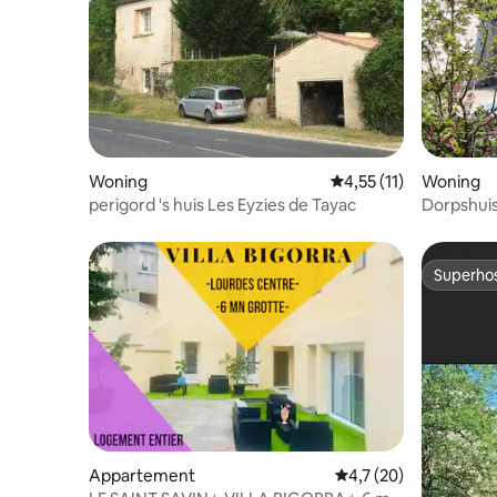
Woning
Gemiddelde beoordelin
4,55 (11)
Woning
perigord 's huis Les Eyzies de Tayac
Superho
Superho
Appartement
Gemiddelde beoordeli
4,7 (20)