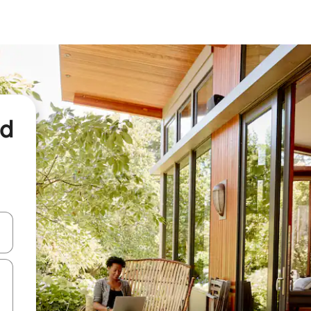
nd
een keuze met je de pijltjestoetsen omhoog en omlaag, óf door te tikk