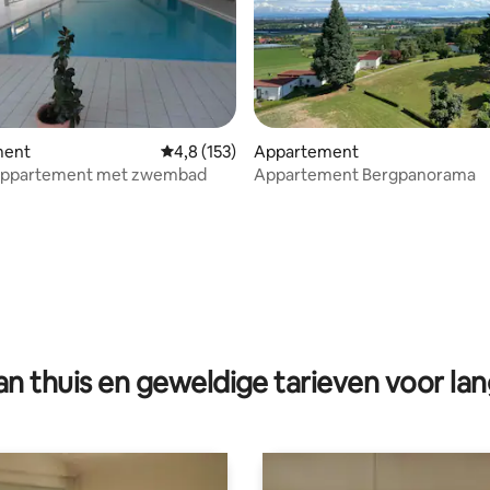
g van 4,93 op 5, 74 recensies
ment
Gemiddelde beoordeling van 4,8 op 5, 153 r
4,8 (153)
Appartement
appartement met zwembad
Appartement Bergpanorama
n thuis en geweldige tarieven voor lan