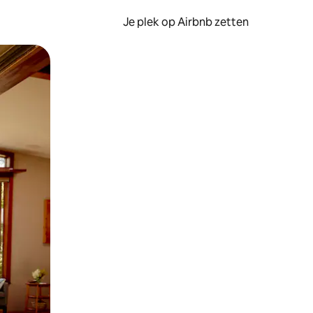
Je plek op Airbnb zetten
en of swipen.