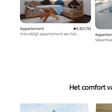
Appartement
Gemiddelde beoordelin
4,93 (74)
Vriendelijk appartement aan het
Apparte
Bodenmeer
Vakantie
Het comfort va