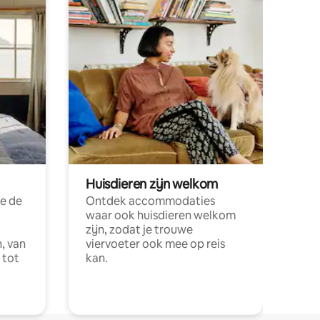
Huisdieren zijn welkom
e de
Ontdek accommodaties
waar ook huisdieren welkom
zijn, zodat je trouwe
, van
viervoeter ook mee op reis
 tot
kan.