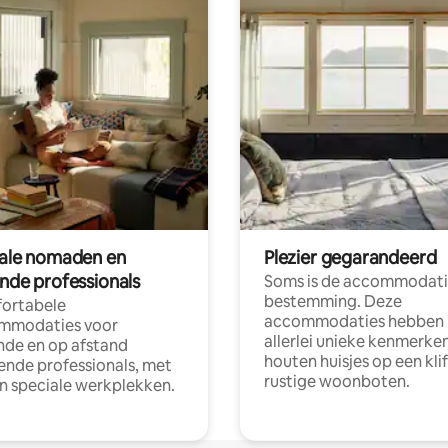
tale nomaden en
Plezier gegarandeerd
ende professionals
Soms is de accommodati
bestemming. Deze
ortabele
accommodaties hebben
mmodaties voor
allerlei unieke kenmerken
nde en op afstand
houten huisjes op een klif
nde professionals, met
rustige woonboten.
en speciale werkplekken.