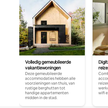
Volledig gemeubileerde
Digi
vakantiewoningen
reiz
Deze gemeubileerde
Comf
accommodaties hebben alle
acco
voorzieningen van thuis, van
reize
rustige berghutten tot
werke
handige appartementen
wifi 
midden in de stad.