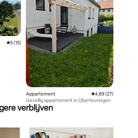
ecensies
Gemiddelde beoordeling van 5 op 5, 15 recensies
5 (15)
Appartement
Gemiddelde beoordelin
4,89 (27)
Gezellig appartement in Oberteuringen
gere verblijven