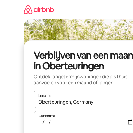
Ga
direct
naar
inhoud
Verblijven van een maa
in Oberteuringen
Ontdek langetermijnwoningen die als thuis
aanvoelen voor een maand of langer.
Locatie
Wanneer er resultaten beschikbaar zijn, maak je 
Aankomst