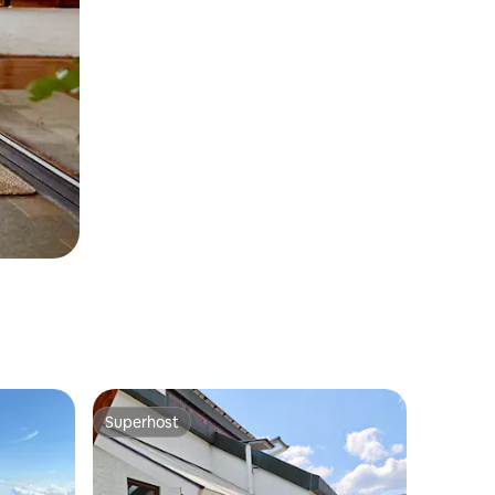
Superhost
Superhost