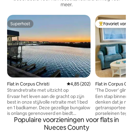
meer.
Superhost
Favoriet van g
Superhost
Topfavoriet van 
Flat in Corpus Christi
Gemiddelde beoordeling van 4,8
4,85 (202)
Flat in Corpus Chri
Strandretraite met uitzicht op
'The Dover' glimp
in resortstijl in ze
Ervaar het leven aan de gracht op zijn
Een stap binnen 'T
best in onze stijlvolle retraite met 1 bed
denken dat je naa
en 1 badkamer. Deze gezellige bungalow
getransporteerd 
is onlangs gerenoveerd en biedt
porseleinen tegel,
Populaire voorzieningen voor flats in
comfortabel plaats aan vier personen
inrichting, naar d
met een kingsize bed in Californië en
Verwen jezelf met
Nueces County
een slaapbank. Geniet van een prachtig
Continentale elega