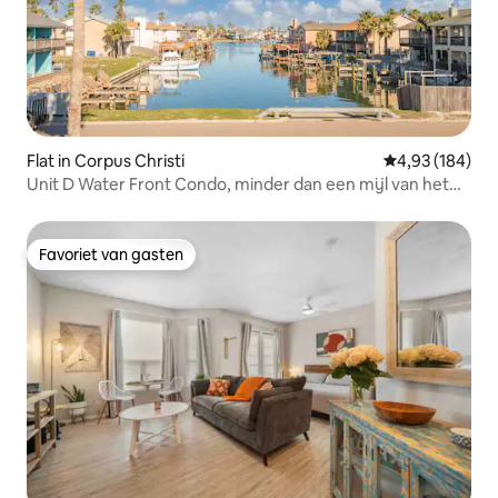
Flat in Corpus Christi
Gemiddelde beo
4,93 (184)
Unit D Water Front Condo, minder dan een mijl van het
strand!
Favoriet van gasten
Favoriet van gasten