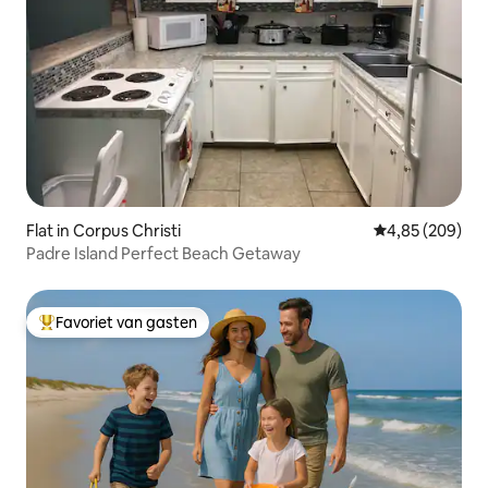
Flat in Corpus Christi
Gemiddelde beo
4,85 (209)
Padre Island Perfect Beach Getaway
Favoriet van gasten
Topfavoriet van gasten