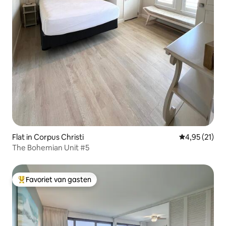
Flat in Corpus Christi
Gemiddelde be
4,95 (21)
The Bohemian Unit #5
Favoriet van gasten
Topfavoriet van gasten