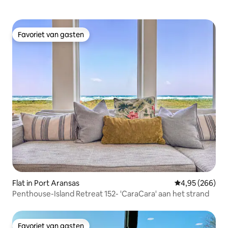
Favoriet van gasten
Favoriet van gasten
Flat in Port Aransas
Gemiddelde beo
4,95 (266)
Penthouse-Island Retreat 152- 'CaraCara' aan het strand
Favoriet van gasten