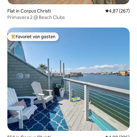
Flat in Corpus Christi
Gemiddelde beo
4,87 (267)
Primavera 2 @ Beach Clubs
Favoriet van gasten
Topfavoriet van gasten