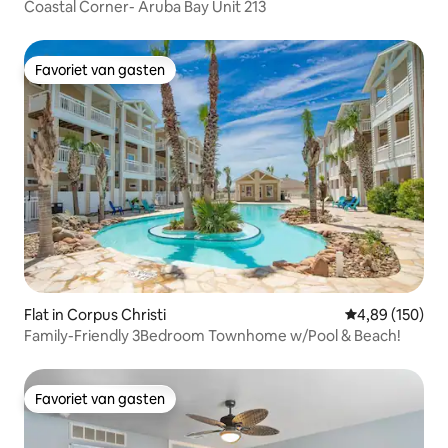
Coastal Corner- Aruba Bay Unit 213
Favoriet van gasten
Favoriet van gasten
Flat in Corpus Christi
Gemiddelde beo
4,89 (150)
Family-Friendly 3Bedroom Townhome w/Pool & Beach!
Favoriet van gasten
Favoriet van gasten