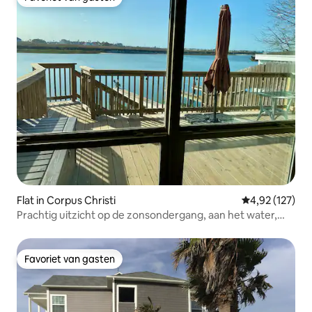
Favoriet van gasten
Flat in Corpus Christi
Gemiddelde beo
4,92 (127)
Prachtig uitzicht op de zonsondergang, aan het water,
eigen patio
Favoriet van gasten
Favoriet van gasten