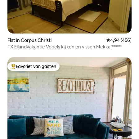
Flat in Corpus Christi
Gemiddelde beo
4,94 (456)
TX Eilandvakantie Vogels kijken en vissen Mekka *****
Favoriet van gasten
Topfavoriet van gasten