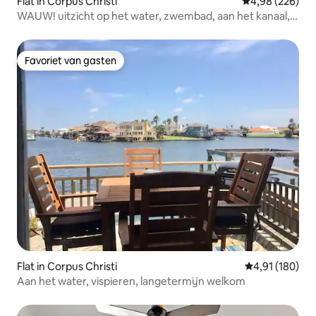
Flat in Corpus Christi
Gemiddelde beo
4,98 (226)
WAUW! uitzicht op het water, zwembad, aan het kanaal,
volledige zon
Favoriet van gasten
Favoriet van gasten
Flat in Corpus Christi
Gemiddelde beo
4,91 (180)
Aan het water, vispieren, langetermijn welkom