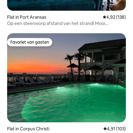
Flat in Port Aransas
Gemiddelde beo
4,92 (138)
Op een steenworp afstand van het strand! Mooi
appartement op de begane grond
Favoriet van gasten
Favoriet van gasten
Flat in Corpus Christi
Gemiddelde beo
4,91 (103)