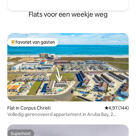
Flats voor een weekje weg
Favoriet van gasten
Topfavoriet van gasten
Flat in Corpus Christi
Gemiddelde beo
4,97 (144)
Volledig gerenoveerd appartement in Aruba Bay, 2
verwarmde zwembaden
Superhost