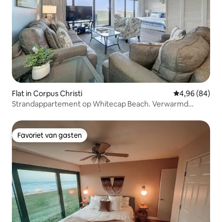
Flat in Corpus Christi
Gemiddelde be
4,96 (84)
Strandappartement op Whitecap Beach. Verwarmd
zwembad
Favoriet van gasten
Favoriet van gasten