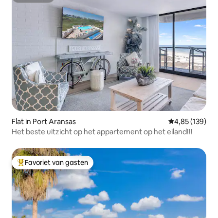
Superhost
Flat in Port Aransas
Gemiddelde beo
4,85 (139)
Het beste uitzicht op het appartement op het eiland!!!
Favoriet van gasten
Topfavoriet van gasten