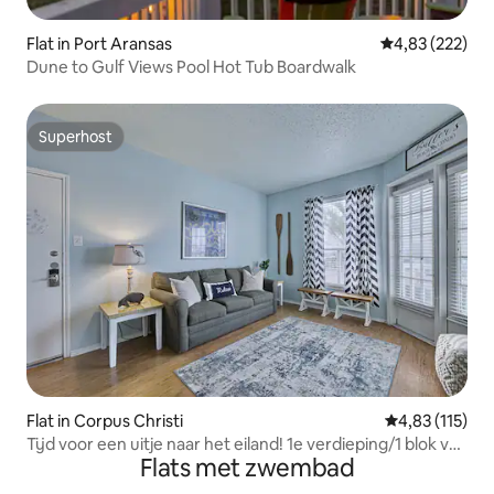
Flat in Port Aransas
Gemiddelde beo
4,83 (222)
Dune to Gulf Views Pool Hot Tub Boardwalk
Superhost
Superhost
Flat in Corpus Christi
Gemiddelde be
4,83 (115)
Tijd voor een uitje naar het eiland! 1e verdieping/1 blok van
Flats met zwembad
het strand