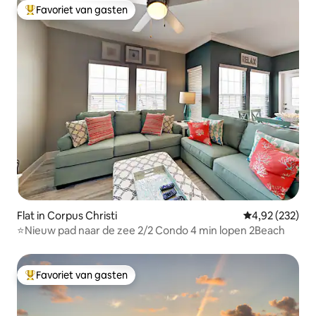
Favoriet van gasten
Topfavoriet van gasten
Flat in Corpus Christi
Gemiddelde beo
4,92 (232)
⭐Nieuw pad naar de zee 2/2 Condo 4 min lopen 2Beach
Favoriet van gasten
Topfavoriet van gasten