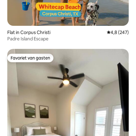
Flat in Corpus Christi
Gemiddelde be
4,8 (247)
Padre Island Escape
Favoriet van gasten
Favoriet van gasten