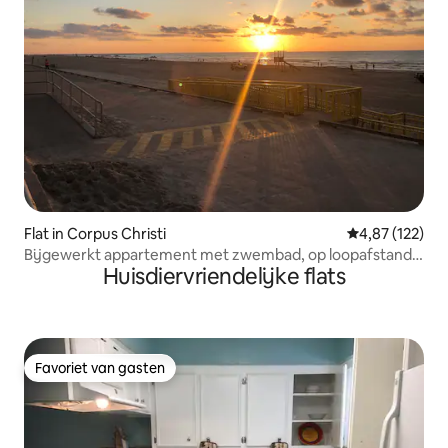
Flat in Corpus Christi
Gemiddelde beo
4,87 (122)
Bijgewerkt appartement met zwembad, op loopafstand
Huisdiervriendelijke flats
van het strand
Favoriet van gasten
Favoriet van gasten