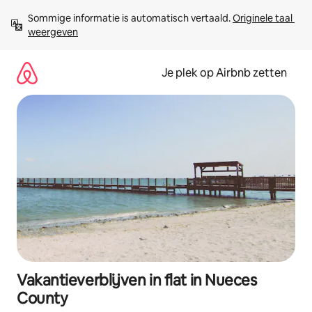
Ga
Sommige informatie is automatisch vertaald. 
Originele taal 
direct
weergeven
naar
inhoud
Je plek op Airbnb zetten
Vakantieverblijven in flat in Nueces
County