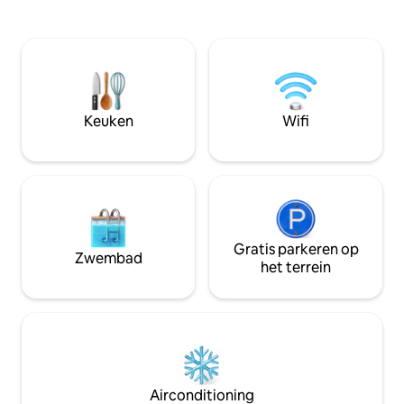
uitzicht op de gracht, vis vanuit het dok
Club-paradijs voor
in de achtertuin of ga naar het strand op
gelegenheden voo
slechts enkele minuten afstand.
ideaal voor maxim
Booteigenaren, neem je schip mee en
appartement met 
dok het in een van onze slips. Ontspan
verdieping ligt op
bij het zwembad op het terrein en
afstand van het st
geniet van gemakkelijke toegang tot
steenworp afstand
Keuken
Wifi
eetgelegenheden en drankjes. Je
resortstijl: verw
ontsnapping aan de kust staat voor je
bubbelbad, Finse 
klaar!
en meer!
Gratis parkeren op
Zwembad
het terrein
Airconditioning