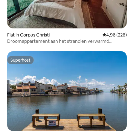
Flat in Corpus Christi
Gemiddelde beo
4,96 (226)
Droomappartement aan het strand en verwarmd
zwembad!
Superhost
Superhost