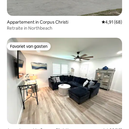
Appartement in Corpus Christi
Gemiddelde be
4,91 (68)
Retraite in Northbeach
Favoriet van gasten
Favoriet van gasten