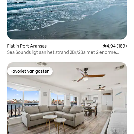
Flat in Port Aransas
Gemiddelde beo
4,94 (189)
Sea Sounds ligt aan het strand 2Br/2Ba met 2 enorme
zwembaden
Favoriet van gasten
Favoriet van gasten