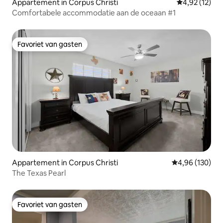
Appartement in Corpus Christi
Gemiddelde be
4,92 (12)
Comfortabele accommodatie aan de oceaan #1
Favoriet van gasten
Favoriet van gasten
Appartement in Corpus Christi
Gemiddelde beo
4,96 (130)
The Texas Pearl
Favoriet van gasten
Favoriet van gasten