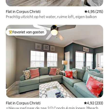
Flat in Corpus Christi
Gemiddelde beo
4,95 (215)
Prachtig uitzicht op het water, ruime loft, eigen balkon
Favoriet van gasten
Topfavoriet van gasten
Flat in Corpus Christi
Gemiddelde beo
4,92 (233)
⭐Nieuw pad naar de zee 2/2 Condo 4 min lopen 2Beach