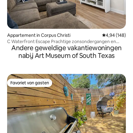
Appartement in Corpus Christi
Gemiddelde beo
4,94 (148)
C Waterfront Escape Prachtige zonsondergangen en
Andere geweldige vakantiewoningen
volledig appartement
nabij Art Museum of South Texas
Favoriet van gasten
Favoriet van gasten