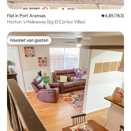
Flat in Port Aransas
Gemiddelde beo
4,85 (163)
Horton 's Hideaway (bij El Cortez Villas)
Favoriet van gasten
Favoriet van gasten