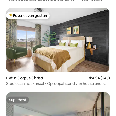
Favoriet van gasten
Topfavoriet van gasten
Flat in Corpus Christi
Gemiddelde beo
4,94 (245)
Studio aan het kanaal • Op loopafstand van het strand •
Zwembad en steiger
Superhost
Superhost