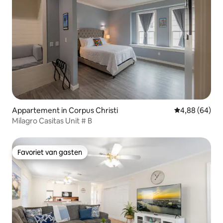
Appartement in Corpus Christi
Gemiddelde be
4,88 (64)
Milagro Casitas Unit # B
Favoriet van gasten
Favoriet van gasten