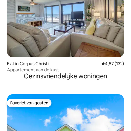
Flat in Corpus Christi
Gemiddelde beo
4,87 (132)
Appartement aan de kust
Gezinsvriendelijke woningen
Favoriet van gasten
Favoriet van gasten