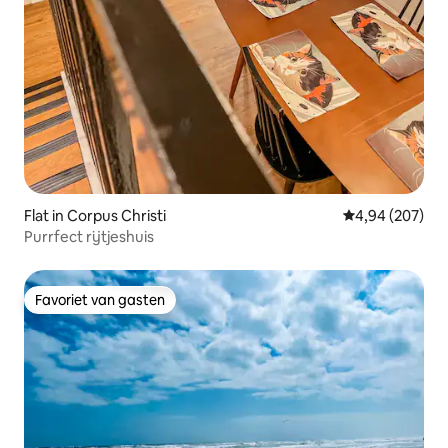
Flat in Corpus Christi
Gemiddelde beo
4,94 (207)
Purrfect rijtjeshuis
Favoriet van gasten
Favoriet van gasten