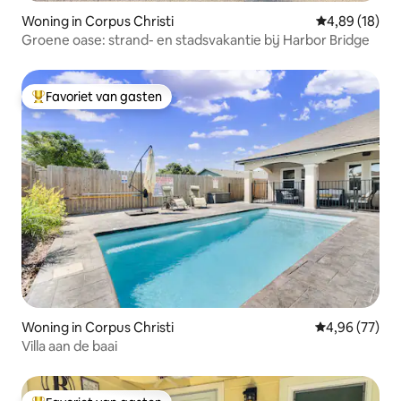
Woning in Corpus Christi
Gemiddelde be
4,89 (18)
Groene oase: strand- en stadsvakantie bij Harbor Bridge
Favoriet van gasten
Topfavoriet van gasten
Woning in Corpus Christi
Gemiddelde be
4,96 (77)
Villa aan de baai