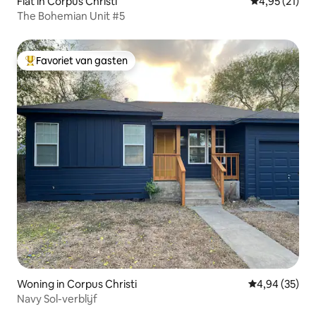
Flat in Corpus Christi
Gemiddelde be
4,95 (21)
The Bohemian Unit #5
Favoriet van gasten
Topfavoriet van gasten
Woning in Corpus Christi
Gemiddelde be
4,94 (35)
Navy Sol-verblijf