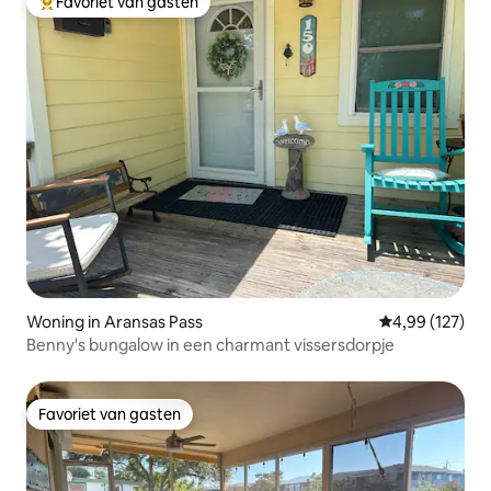
Favoriet van gasten
Topfavoriet van gasten
Woning in Aransas Pass
Gemiddelde beo
4,99 (127)
Benny's bungalow in een charmant vissersdorpje
Favoriet van gasten
Favoriet van gasten