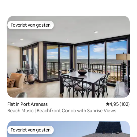
Favoriet van gasten
Favoriet van gasten
Flat in Port Aransas
Gemiddelde beo
4,95 (102)
Beach Music | Beachfront Condo with Sunrise Views
Favoriet van gasten
Favoriet van gasten