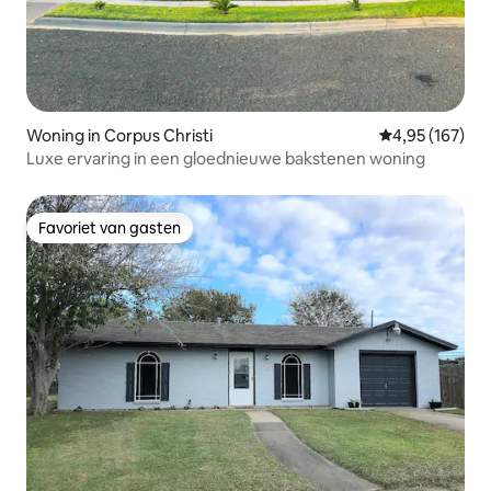
Woning in Corpus Christi
Gemiddelde beo
4,95 (167)
Luxe ervaring in een gloednieuwe bakstenen woning
Favoriet van gasten
Favoriet van gasten