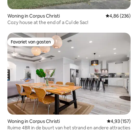
Woning in Corpus Christi
Gemiddelde beo
4,86 (236)
Cozy house at the end of a Cul de Sac!
Favoriet van gasten
Favoriet van gasten
Woning in Corpus Christi
Gemiddelde beo
4,93 (157)
Ruime 4BR in de buurt van het strand en andere attracties