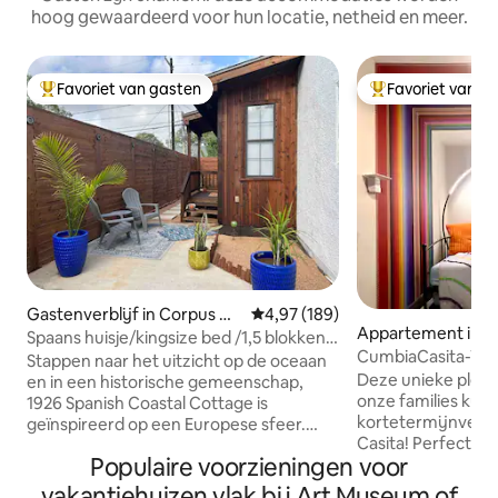
hoog gewaardeerd voor hun locatie, netheid en meer.
Favoriet van gasten
Favoriet van g
Topfavoriet van gasten
Topfavoriet van 
Gastenverblijf in Corpus Ch
Gemiddelde beoordeling van 4,9
4,97 (189)
Appartement in C
risti
Spaans huisje/kingsize bed /1,5 blokken
isti
CumbiaCasita-Wal
van Cole Park
Stappen naar het uitzicht op de oceaan
DowntownBars-Mu
Deze unieke plek i
en in een historische gemeenschap,
onze families kuns
1926 Spanish Coastal Cottage is
kortetermijnverh
geïnspireerd op een Europese sfeer.
Casita! Perfect gelegen in het centrum
Ontspan in een kingsize bed nadat je
Populaire voorzieningen voor
op een steenworp 
bent vermaakt met vele belangrijke
strand en Selena standbeeld ter
bezienswaardigheden in de buurt.
vakantiehuizen vlak bij Art Museum of