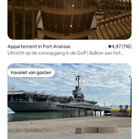
Appartement in Port Aransas
Gemiddelde beo
4,97 (116)
Uitzicht op de zonsopgang in de Golf | Balkon aan het
strand + promenade
Favoriet van gasten
Favoriet van gasten