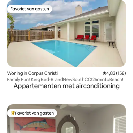
Favoriet van gasten
Favoriet van gasten
Woning in Corpus Christi
Gemiddelde beo
4,83 (156)
Family Fun! King Bed-BrandNewSouthCC!25mintoBeach!
Appartementen met airconditioning
Favoriet van gasten
Topfavoriet van gasten