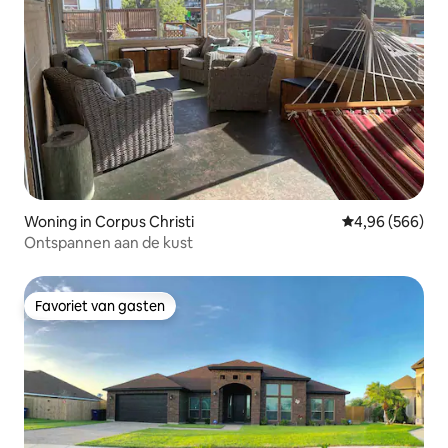
Woning in Corpus Christi
Gemiddelde beo
4,96 (566)
Ontspannen aan de kust
Favoriet van gasten
Favoriet van gasten