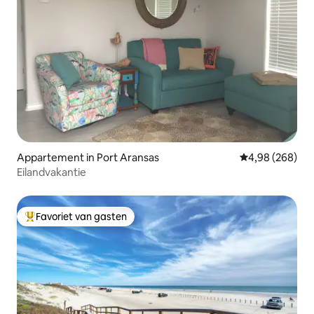
Appartement in Port Aransas
Gemiddelde beo
4,98 (268)
Eilandvakantie
Favoriet van gasten
Topfavoriet van gasten