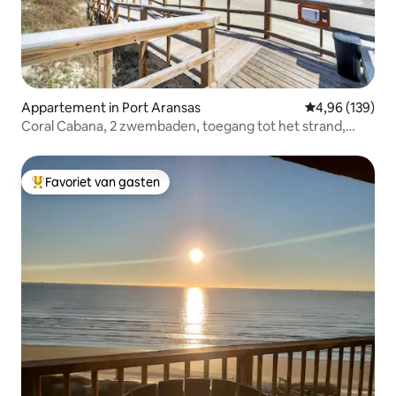
Appartement in Port Aransas
Gemiddelde beo
4,96 (139)
Coral Cabana, 2 zwembaden, toegang tot het strand,
kingsize bedden
Favoriet van gasten
Topfavoriet van gasten