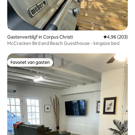
Gastenverblijf in Corpus Christi
Gemiddelde beo
4,96 (203)
McCracken Bird and Beach Guesthouse - kingsize bed
Favoriet van gasten
Favoriet van gasten