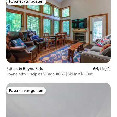
Favoriet van gasten
Favoriet van gasten
Rijhuis in Boyne Falls
Gemiddelde b
4,95 (41)
Boyne Mtn Disciples Village #662 | Ski-In/Ski-Out
Favoriet van gasten
Favoriet van gasten