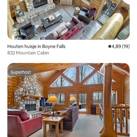
Houten huisje in Boyne Falls
Gemiddelde be
4,89 (19)
832 Mountain Cabin
Superhost
Superhost