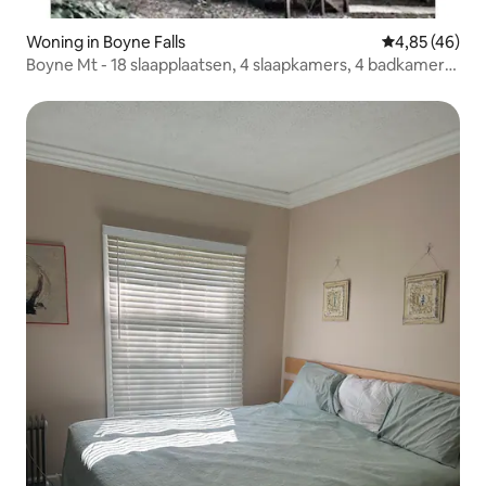
Woning in Boyne Falls
Gemiddelde be
4,85 (46)
Boyne Mt - 18 slaapplaatsen, 4 slaapkamers, 4 badkamers,
2 keukens