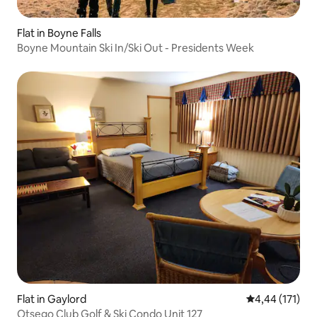
Flat in Boyne Falls
Boyne Mountain Ski In/Ski Out - Presidents Week
Flat in Gaylord
Gemiddelde beo
4,44 (171)
Otsego Club Golf & Ski Condo Unit 127