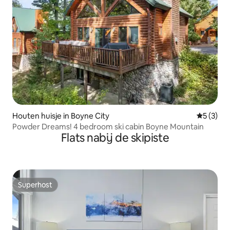
Houten huisje in Boyne City
Gemiddeld
5 (3)
Powder Dreams! 4 bedroom ski cabin Boyne Mountain
Flats nabij de skipiste
Superhost
Superhost