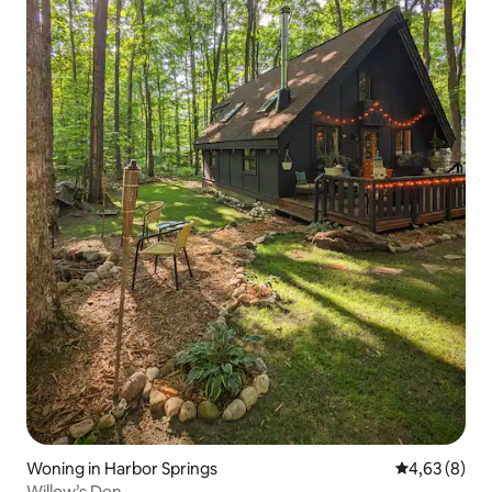
Woning in Harbor Springs
Gemiddelde b
4,63 (8)
Willow’s Den