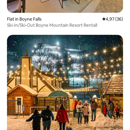
Flat in Boyne Falls
Gemiddelde be
4,97 (36)
Ski-In/Ski-Out Boyne Mountain Resort Rental!