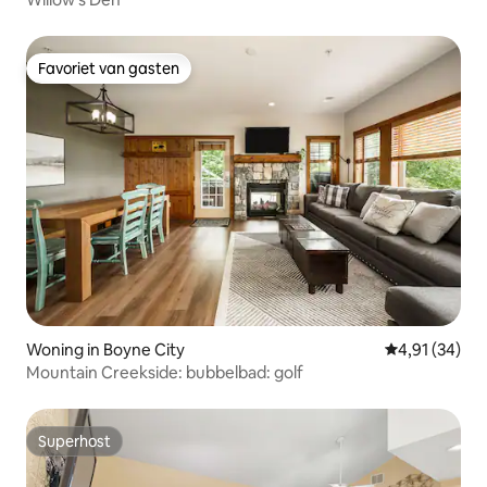
Favoriet van gasten
Favoriet van gasten
Woning in Boyne City
Gemiddelde be
4,91 (34)
Mountain Creekside: bubbelbad: golf
Superhost
Superhost