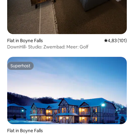
Flat in Boyne Falls
Gemiddelde beo
4,83 (101)
DownHill- Studio: Zwembad: Meer: Golf
Superhost
Superhost
Flat in Boyne Falls