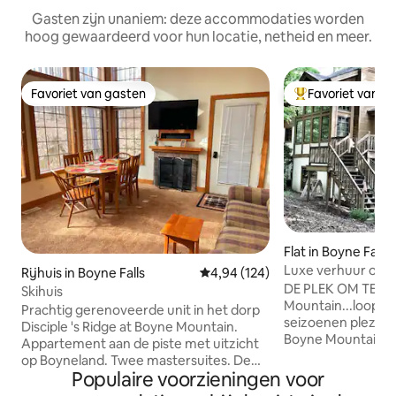
Gasten zijn unaniem: deze accommodaties worden
hoog gewaardeerd voor hun locatie, netheid en meer.
Favoriet van gasten
Favoriet van g
Favoriet van gasten
Topfavoriet van 
Flat in Boyne Falls
Luxe verhuur op B
Rijhuis in Boyne Falls
Gemiddelde beoordeling van 4,9
4,94 (124)
slaapkamers/4 ba
DE PLEK OM TE zi
Skihuis
Mountain...loop na
Prachtig gerenoveerde unit in het dorp
seizoenen plezier
Disciple 's Ridge at Boyne Mountain.
Boyne Mountain e
Appartement aan de piste met uitzicht
het delen van ons
op Boyneland. Twee mastersuites. De
huis met u. Ons 5
Populaire voorzieningen voor
eerste mastersuite heeft een kingsize
badkamer (geschik
bed en een jacuzzi. De andere