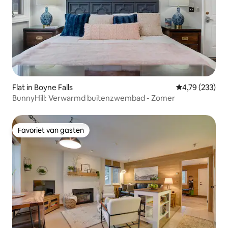
Flat in Boyne Falls
Gemiddelde beo
4,79 (233)
BunnyHill: Verwarmd buitenzwembad - Zomer
Favoriet van gasten
Favoriet van gasten