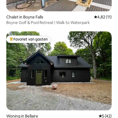
Chalet in Boyne Falls
Gemiddelde b
4,82 (11)
Boyne Golf & Pool Retreat | Walk to Waterpark
Favoriet van gasten
Topfavoriet van gasten
Woning in Bellaire
Gemiddelde
5 (42)