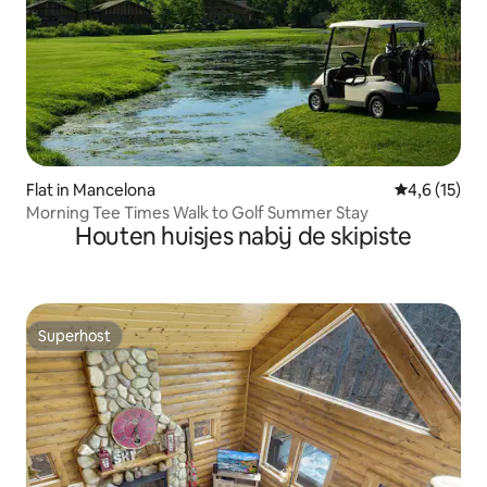
Flat in Mancelona
Gemiddelde 
4,6 (15)
Morning Tee Times Walk to Golf Summer Stay
Houten huisjes nabij de skipiste
Superhost
Superhost