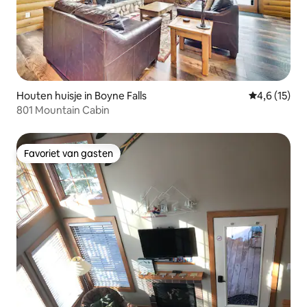
Houten huisje in Boyne Falls
Gemiddelde 
4,6 (15)
801 Mountain Cabin
Favoriet van gasten
Favoriet van gasten