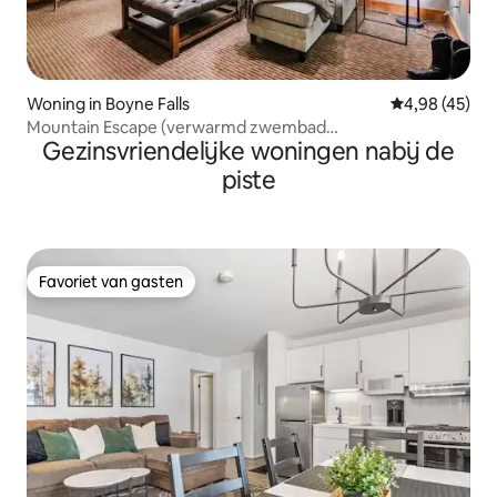
Woning in Boyne Falls
Gemiddelde be
4,98 (45)
Mountain Escape (verwarmd zwembad
Gezinsvriendelijke woningen nabij de
beschikbaar!)/Skibus
piste
Favoriet van gasten
Favoriet van gasten