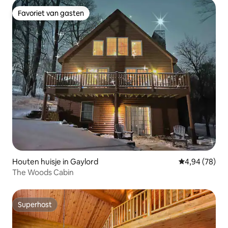
Favoriet van gasten
Favoriet van gasten
Houten huisje in Gaylord
Gemiddelde be
4,94 (78)
The Woods Cabin
Superhost
Superhost