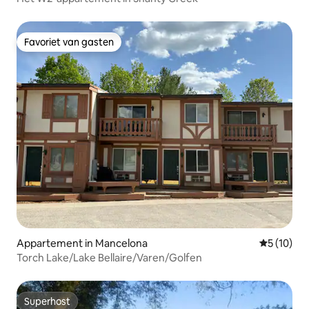
Favoriet van gasten
Favoriet van gasten
Appartement in Mancelona
Gemiddelde
5 (10)
Torch Lake/Lake Bellaire/Varen/Golfen
Superhost
Superhost