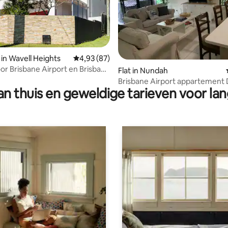
 in Wavell Heights
Gemiddelde beoordeling van 4,93 op 5, 87 r
4,93 (87)
or Brisbane Airport en Brisbane
 van 4,89 op 5, 304 recensies
Flat in Nundah
Brisbane Airport appartement Dicht bij
n thuis en geweldige tarieven voor lan
de stad