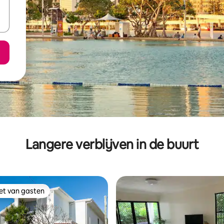
Langere verblijven in de buurt
iet van gasten
iet van gasten