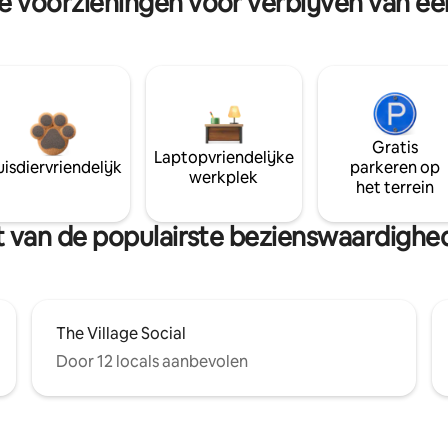
re voorzieningen voor verblijven van e
Gratis
Laptopvriendelijke
isdiervriendelijk
parkeren op
werkplek
het terrein
urt van de populairste bezienswaardigh
The Village Social
Door 12 locals aanbevolen