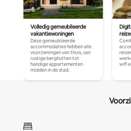
Volledig gemeubileerde
Digi
vakantiewoningen
reiz
Deze gemeubileerde
Comf
accommodaties hebben alle
acco
voorzieningen van thuis, van
reize
rustige berghutten tot
werke
handige appartementen
wifi 
midden in de stad.
Voorzi