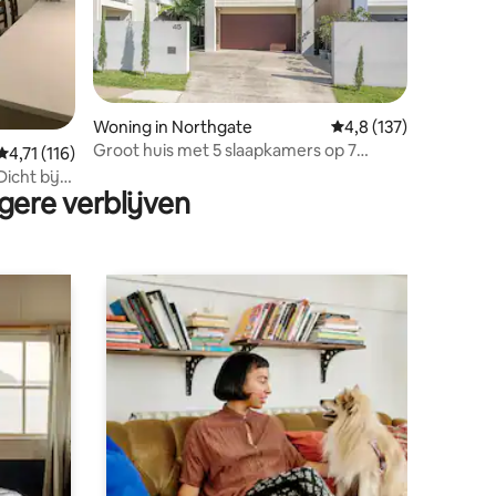
ecensies
Woning in Northgate
Gemiddelde beoordeli
4,8 (137)
Groot huis met 5 slaapkamers op 7
Gemiddelde beoordeling van 4,71 op 5, 116 recensies
4,71 (116)
minuten van de luchthaven
gere verblijven