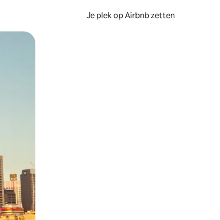
Je plek op Airbnb zetten
en of swipen.