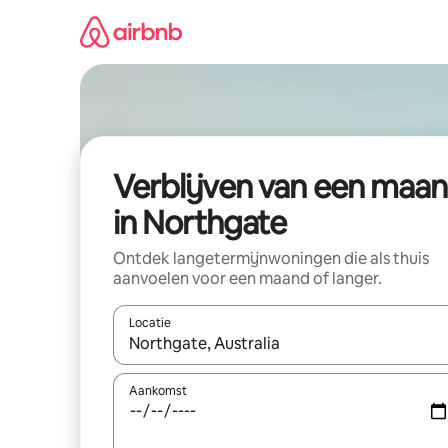
Ga
direct
naar
inhoud
Verblijven van een maa
in Northgate
Ontdek langetermijnwoningen die als thuis
aanvoelen voor een maand of langer.
Locatie
Wanneer er resultaten beschikbaar zijn, maak je 
Aankomst