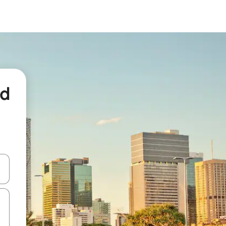
nd
een keuze met je de pijltjestoetsen omhoog en omlaag, óf door te tikk