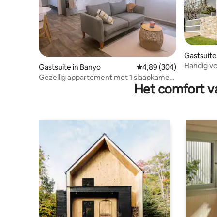
Gastsuite
Handig vo
Gastsuite in Banyo
Gemiddelde beoordeling
4,89 (304)
City
Gezellig appartement met 1 slaapkamer
Het comfort va
in de buurt van de luchthaven.