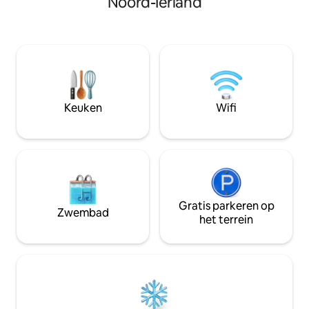
Noord-Ierland
wandelen, fietsen, vogels kijken,
van de prachtige
ontspannen en nog veel meer in onze
van de Noordkust
gezellige woning met één slaapkamer. Al
rijden van Belfast
onze kamers (behalve de badkamer!)
op 50 meter van on
zijn gecertificeerd door Tourism NI en
de buurt om je ve
bieden een spectaculair uitzicht op zee.
maken. Een oplade
Restaurants op slechts een klein stukje
voertuigen is op v
rijden, met bergen, golfbanen,
zijn extra kosten 
Keuken
Wifi
natuurreservaten en nog veel meer
binnen handbereik.
Gratis parkeren op
Zwembad
het terrein