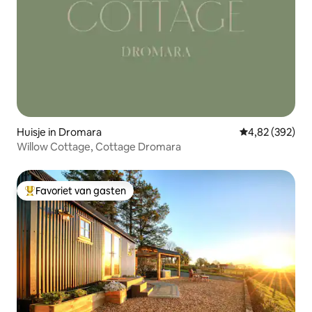
Huisje in Dromara
Gemiddelde beo
4,82 (392)
Willow Cottage, Cottage Dromara
Favoriet van gasten
Topfavoriet van gasten