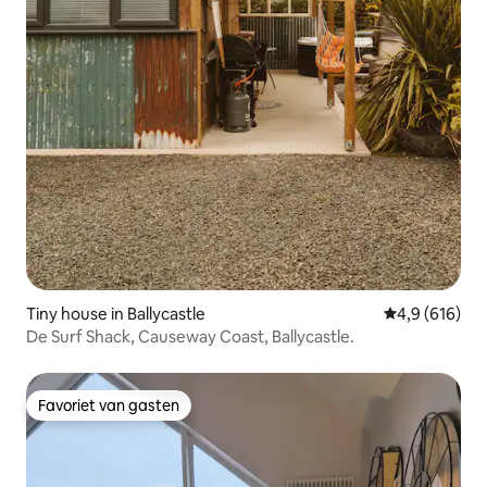
Tiny house in Ballycastle
Gemiddelde be
4,9 (616)
De Surf Shack, Causeway Coast, Ballycastle.
Favoriet van gasten
Favoriet van gasten