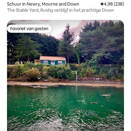
Schuur in Newry, Mourne and Down
Gemiddelde beo
4,98 (238)
The Stable Yard, Rustig verblijf in het prachtige Down
Favoriet van gasten
Favoriet van gasten