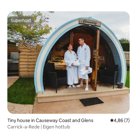
Superhost
Superhost
Tiny house in Causeway Coast and Glens
Gemiddelde b
4,86 (7)
Carrick-a-Rede | Eigen hottub