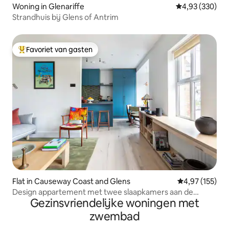
Woning in Glenariffe
Gemiddelde beo
4,93 (330)
Strandhuis bij Glens of Antrim
Favoriet van gasten
Topfavoriet van gasten
Flat in Causeway Coast and Glens
Gemiddelde beo
4,97 (155)
Design appartement met twee slaapkamers aan de
Gezinsvriendelijke woningen met
noordkust
zwembad