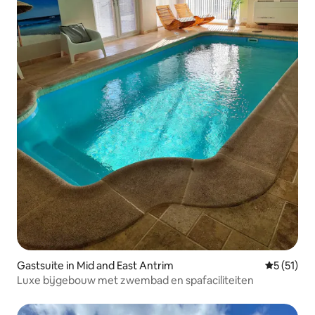
Gastsuite in Mid and East Antrim
Gemiddeld
5 (51)
Luxe bijgebouw met zwembad en spafaciliteiten