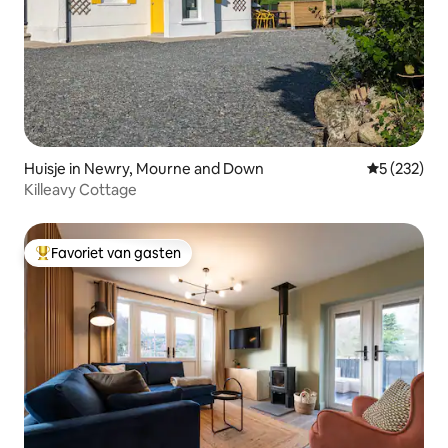
Huisje in Newry, Mourne and Down
Gemiddelde 
5 (232)
Killeavy Cottage
Favoriet van gasten
Topfavoriet van gasten