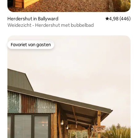
Herdershut in Ballyward
Gemiddelde beo
4,98 (446)
Weidezicht - Herdershut met bubbelbad
Favoriet van gasten
Favoriet van gasten