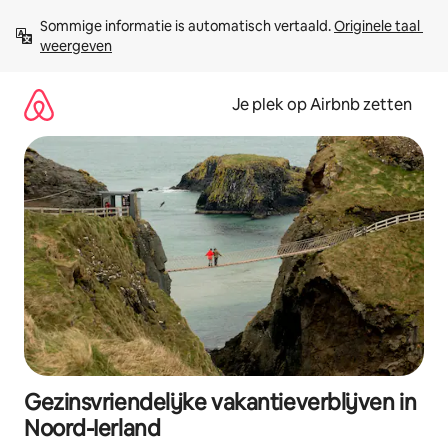
Ga
Sommige informatie is automatisch vertaald. 
Originele taal 
direct
weergeven
naar
inhoud
Je plek op Airbnb zetten
Gezinsvriendelijke vakantieverblijven in
Noord-Ierland