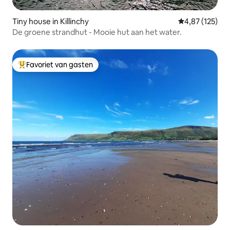
Tiny house in Killinchy
Gemiddelde beo
4,87 (125)
De groene strandhut - Mooie hut aan het water.
Favoriet van gasten
Topfavoriet van gasten