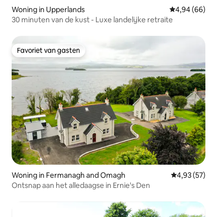
Woning in Upperlands
Gemiddelde be
4,94 (66)
30 minuten van de kust - Luxe landelijke retraite
Favoriet van gasten
Favoriet van gasten
Woning in Fermanagh and Omagh
Gemiddelde be
4,93 (57)
Ontsnap aan het alledaagse in Ernie's Den