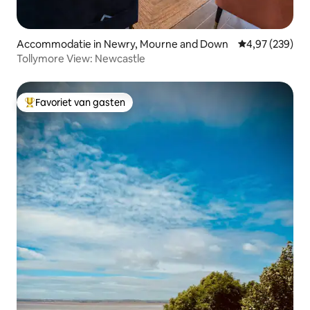
Accommodatie in Newry, Mourne and Down
Gemiddelde beo
4,97 (239)
Tollymore View: Newcastle
Favoriet van gasten
Topfavoriet van gasten