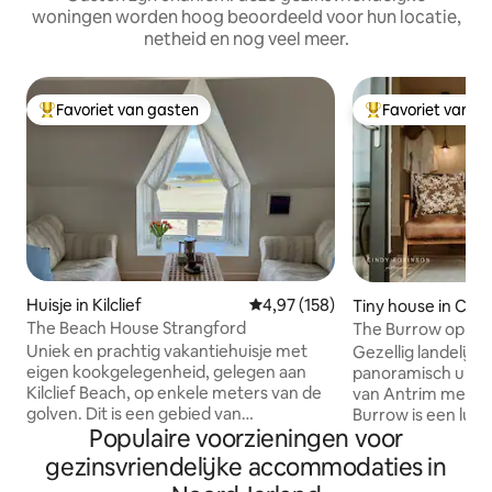
woningen worden hoog beoordeeld voor hun locatie,
netheid en nog veel meer.
Favoriet van gasten
Favoriet van g
Topfavoriet van gasten
Topfavoriet van 
Huisje in Kilclief
Gemiddelde beoordeling van 4,9
4,97 (158)
Tiny house in Ca
ast and Glens
The Beach House Strangford
The Burrow op nr.
Uniek en prachtig vakantiehuisje met
Gezellig landelijk
eigen kookgelegenheid, gelegen aan
panoramisch uitzi
Kilclief Beach, op enkele meters van de
van Antrim met Sl
golven. Dit is een gebied van
Burrow is een lux
Populaire voorzieningen voor
uitzonderlijke natuurlijke schoonheid in
begane grond met 
de buurt van Strangford. Geniet van
een privétuin, ter
gezinsvriendelijke accommodaties in
watersporten (vooral zwemmen),
appartement ligt 