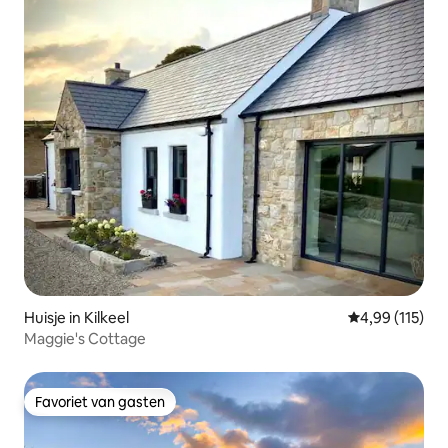
Huisje in Kilkeel
Gemiddelde beo
4,99 (115)
Maggie's Cottage
Favoriet van gasten
Favoriet van gasten