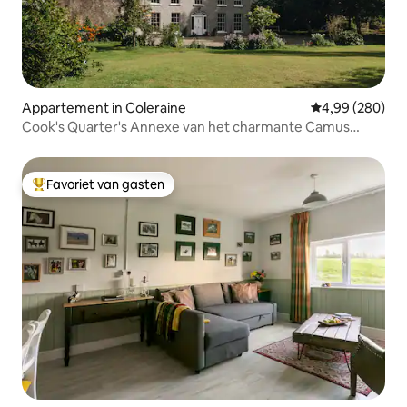
Appartement in Coleraine
Gemiddelde beo
4,99 (280)
Cook's Quarter's Annexe van het charmante Camus
House
Favoriet van gasten
Topfavoriet van gasten