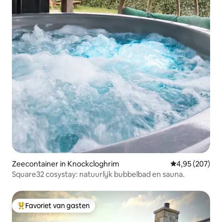
Zeecontainer in Knockcloghrim
Gemiddelde beo
4,95 (207)
Square32 cosystay: natuurlijk bubbelbad en sauna.
Favoriet van gasten
Topfavoriet van gasten