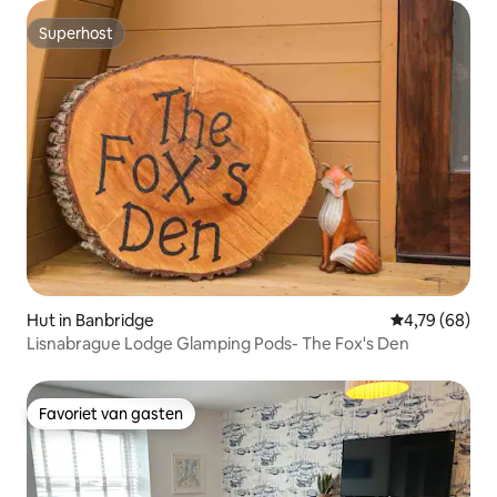
Superhost
Superhost
Hut in Banbridge
Gemiddelde be
4,79 (68)
Lisnabrague Lodge Glamping Pods- The Fox's Den
Favoriet van gasten
Favoriet van gasten