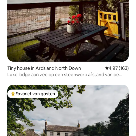
Tiny house in Ards and North Down
Gemiddelde beo
4,97 (163)
Luxe lodge aan zee op een steenworp afstand van de
zee.
Favoriet van gasten
Topfavoriet van gasten