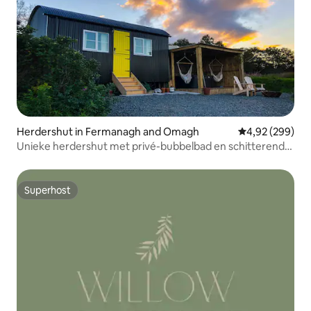
Herdershut in Fermanagh and Omagh
Gemiddelde beo
4,92 (299)
Unieke herdershut met privé-bubbelbad en schitterend
uitzicht
Superhost
Superhost