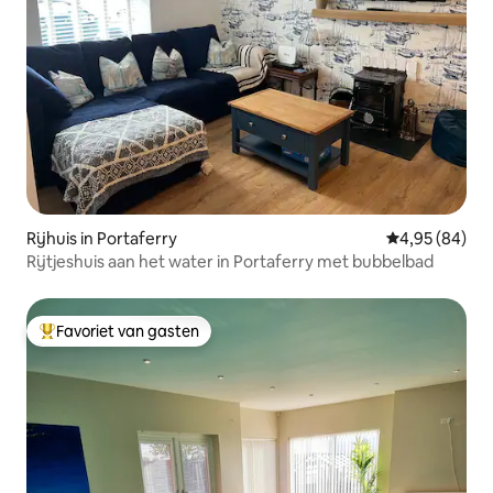
Rijhuis in Portaferry
Gemiddelde be
4,95 (84)
Rijtjeshuis aan het water in Portaferry met bubbelbad
Favoriet van gasten
Topfavoriet van gasten