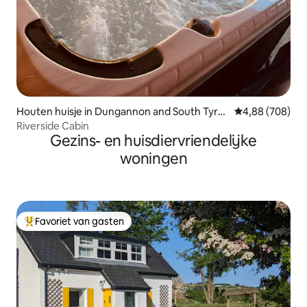
Houten huisje in Dungannon and South Tyro
Gemiddelde beo
4,88 (708)
ne
Riverside Cabin
Gezins- en huisdiervriendelijke
woningen
Favoriet van gasten
Topfavoriet van gasten