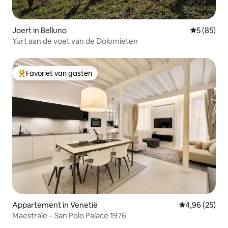
Joert in Belluno
Gemiddelde
5 (85)
Yurt aan de voet van de Dolomieten
Favoriet van gasten
Topfavoriet van gasten
Appartement in Venetië
Gemiddelde be
4,96 (25)
Maestrale – San Polo Palace 1976