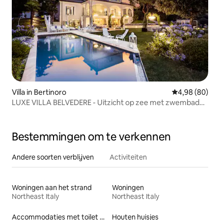
Villa in Bertinoro
Gemiddelde be
4,98 (80)
LUXE VILLA BELVEDERE - Uitzicht op zee met zwembad
en spa
Bestemmingen om te verkennen
Andere soorten verblijven
Activiteiten
Woningen aan het strand
Woningen
Northeast Italy
Northeast Italy
Accommodaties met toilet op toegankelijke hoogte
Houten huisjes