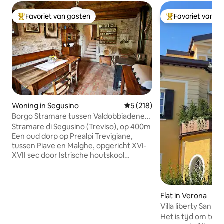
Favoriet van gasten
Favoriet van g
Topfavoriet van gasten
Topfavoriet van 
Woning in Segusino
Gemiddelde beoordeling van 
5 (218)
Borgo Stramare tussen Valdobbiadene
en Segusino
Stramare di Segusino (Treviso), op 400m
Een oud dorp op Prealpi Trevigiane,
tussen Piave en Malghe, opgericht XVI-
XVII sec door Istrische houtskool
aangetrokken door water en hout. In
het centrum van vele mogelijkheden: 10
minuten van Valdobbiadene/Prosecco-
heuvels, een UNESCO-werelderfgoed,
Flat in Verona
20 van Asolo/Maser/Possagno/Ville
Villa liberty San Fe
Venete; een uur van Venetië en de
Het is tijd om te 
Dolomieten. Jarenlang was ik de enige