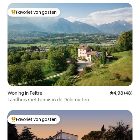
Favoriet van gasten
Topfavoriet van gasten
Woning in Feltre
Gemiddelde be
4,98 (48)
Landhuis met tennis in de Dolomieten
Favoriet van gasten
Topfavoriet van gasten