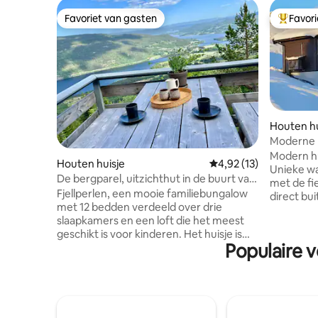
Favoriet van gasten
Favor
Favoriet van gasten
Topfavor
Houten hu
Moderne hu
resort.
Modern hui
Houten huisje
Gemiddelde beoordelin
4,92 (13)
Unieke w
De bergparel, uitzichthut in de buurt van
met de fie
het alpine resort
Fjellperlen, een mooie familiebungalow
direct bu
met 12 bedden verdeeld over drie
woonkamer
slaapkamers en een loft die het meest
dichtstbijzij
geschikt is voor kinderen. Het huisje is
heeft 3 s
Populaire v
onlangs gerenoveerd en is zeer geschikt
tweepers
voor twee gezinnen die samen reizen.
stapelbe
Locatie met een weids uitzicht, op
eenpersoo
slechts een paar minuten van het
slaapbank
bergresort en op anderhalf uur van Oslo.
kelderwoo
Skibus kan worden geboekt van en naar
De hut h