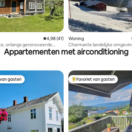
g van 4,92 op 5, 24 recensies
Gemiddelde beoordeling van 4,98 op 5, 41 r
4,98 (41)
Woning
e, onlangs gerenoveerde
Charmante landelijke omgevi
Appartementen met airconditioning
rkazerne met een prachtig
een geweldig uitzicht
 van gasten
Favoriet van gasten
 van gasten
Topfavoriet van gasten