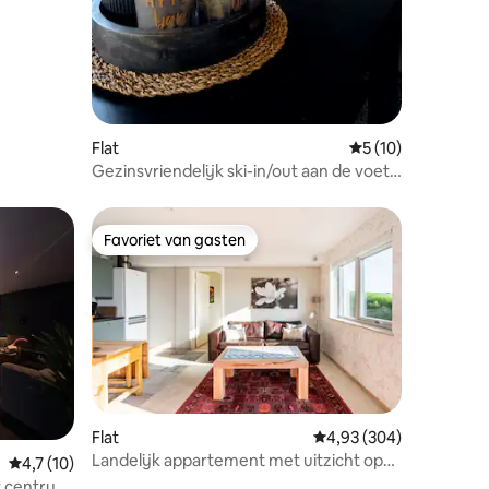
Flat
Gemiddelde beoord
5 (10)
Gezinsvriendelijk ski-in/out aan de voet
van Norefjell
Favoriet van gasten
Favoriet van gasten
Flat
Gemiddelde beoordeling
4,93 (304)
Landelijk appartement met uitzicht op
ecensies
Gemiddelde beoordeling van 4,7 op 5, 10 recensies
4,7 (10)
Tyrifjorden
t centrum