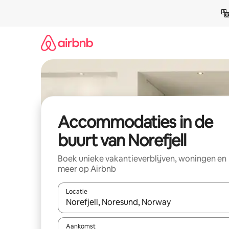
Ga
direct
naar
inhoud
Accommodaties in de
buurt van Norefjell
Boek unieke vakantieverblijven, woningen en
meer op Airbnb
Locatie
Wanneer er resultaten beschikbaar zijn, maak je 
Aankomst