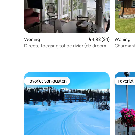
Woning
Gemiddelde beoordelin
4,92 (24)
Woning
Directe toegang tot de rivier (de droom
Charmant
van elke zalmvisser)
brandwee
uitzicht
Favoriet van gasten
Favoriet
Favoriet van gasten
Favoriet