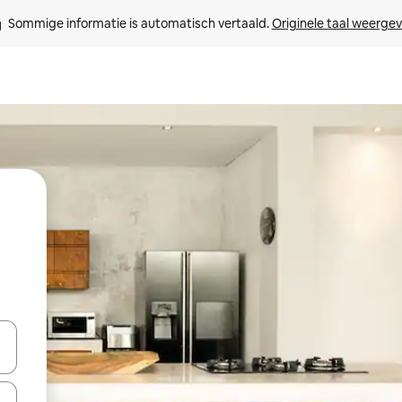
Sommige informatie is automatisch vertaald. 
Originele taal weerge
een keuze met je de pijltjestoetsen omhoog en omlaag, óf door te tikk