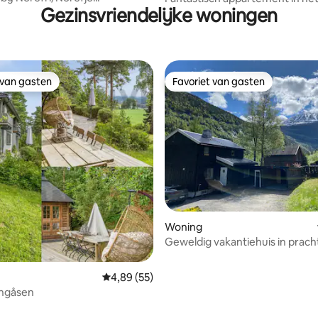
Gezinsvriendelijke woningen
van Hønefoss
 van gasten
Favoriet van gasten
 van gasten
Favoriet van gasten
Woning
Geweldig vakantiehuis in prach
natuur
Gemiddelde beoordeling van 4,89 op 5, 55 r
4,89 (55)
ingåsen