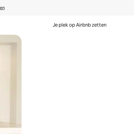
ven
Je plek op Airbnb zetten
en of swipen.