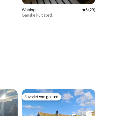
Woning
Gemiddelde beoorde
5 (29)
Ganske kult sted.
Favoriet van gasten
Favoriet van gasten