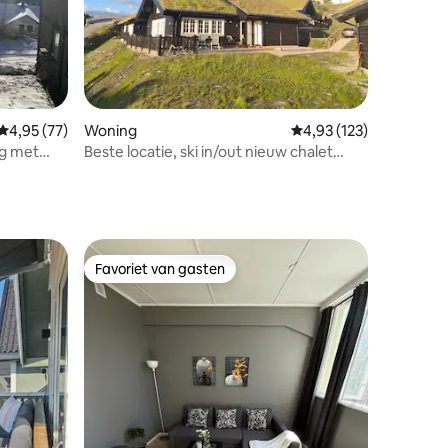
ecensies
Gemiddelde beoordeling van 4,95 op 5, 77 recensies
4,95 (77)
Woning
Gemiddelde beoordelin
4,93 (123)
ng met
Beste locatie, ski in/out nieuw chalet
Gaustablikk
Favoriet van gasten
Favoriet van gasten