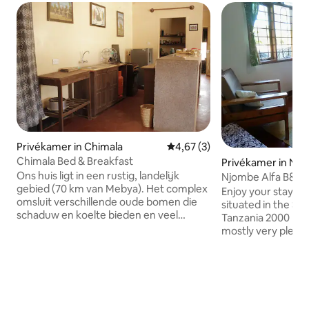
Privékamer in Chimala
Gemiddelde beoordeling van 4
4,67 (3)
Chimala Bed & Breakfast
Privékamer in Nj
Ons huis ligt in een rustig, landelijk
Njombe Alfa B&B
gebied (70 km van Mebya). Het complex
Enjoy your stay in this cozy house
omsluit verschillende oude bomen die
situated in the So
schaduw en koelte bieden en veel
Tanzania 2000 m a
vogels bezoeken onze tuin graag. Er is
mostly very pleas
veel ruimte voor kinderen om rond te
daytime. For the c
rennen en een schommel in een van de
nights there is a fi
bomen. We hebben ook verschillende
room. During the warmer periods one
fruitbomen (bijv. bananen, papaja enz.).
can enjoy the eve
Op verzoek is zelfgemaakt eten
in front of the fir
beschikbaar. Excursies naar de