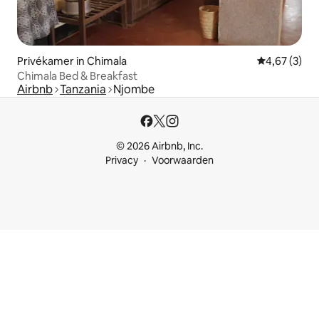
Privékamer in Chimala
Gemiddelde b
4,67 (3)
Chimala Bed & Breakfast
Airbnb
Tanzania
Njombe
© 2026 Airbnb, Inc.
Privacy
Voorwaarden