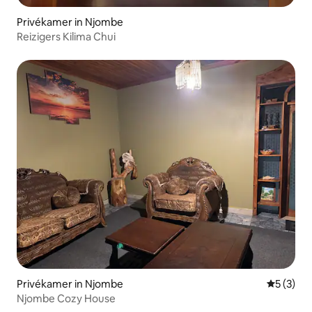
Privékamer in Njombe
Reizigers Kilima Chui
Privékamer in Njombe
Gemiddeld
5 (3)
Njombe Cozy House