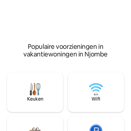
it for BBQ. We off
Highlands, Ruaha National Park of lokale
facilities are there
Masai en Wasukuma dorpen kunnen
yourself. On request Tanzania 
worden georganiseerd. Iedereen is
dishes can be pre
welkom!
Populaire voorzieningen in
vakantiewoningen in Njombe
Keuken
Wifi