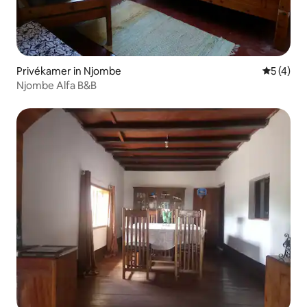
Privékamer in Njombe
Gemiddeld
5 (4)
Njombe Alfa B&B