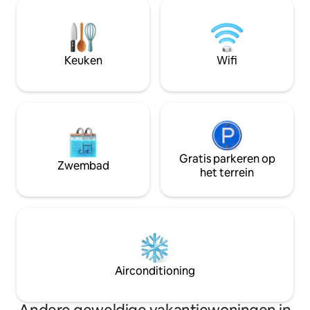
een elektrische buitenaansluiting voor
twee boothellinge
de camper. Het stortstation voor
visschoonmaakstation. Kom en v
campers is een paar straten verderop.
alles wat je nodig h
Onze familie heeft bijna 10 jaar in dit huis
boodschappen, toil
gewoond en nu zijn we blij om het met
Keuken
Wifi
. 5-sterren VRBO r
jou te delen!
Gratis parkeren op
Zwembad
het terrein
Airconditioning