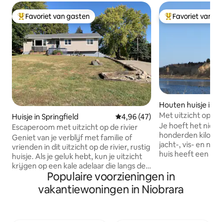
Favoriet van gasten
Favoriet van g
Topfavoriet van gasten
Topfavoriet van 
Houten huisje in S
Met uitzicht op Le
Huisje in Springfield
Gemiddelde beoordeling van 4,
4,96 (47)
Lake/Missouri Riv
Je hoeft het niet
Escaperoom met uitzicht op de rivier
honderden kilomet
Geniet van je verblijf met familie of
jacht-, vis- en na
vrienden in dit uitzicht op de rivier, rustig
huis heeft een on
huisje. Als je geluk hebt, kun je uitzicht
de rivierbekken, 
krijgen op een kale adelaar die langs de
keuken met een ba
Populaire voorzieningen in
rivier zweeft. Onze ruimte heeft een
bubbelbad, twee 
lange oprit met meer dan veel ruimte
vakantiewoningen in Niobrara
zonnekamer met 
voor trailers. De jachthaven met een
garagedeur naar 
aanlegsteiger naar de rivier de Missouri
Het ligt op minder
ligt op een paar blokken afstand. Er is
Springfield State 