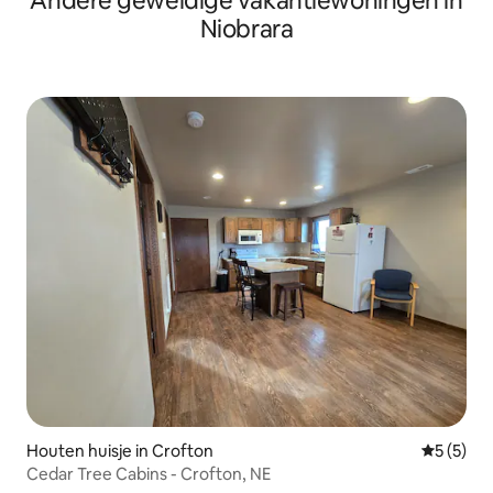
Andere geweldige vakantiewoningen in
Niobrara
Houten huisje in Crofton
Gemiddeld
5 (5)
Cedar Tree Cabins - Crofton, NE