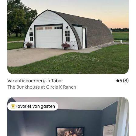
Vakantieboerderij in Tabor
Gemiddeld
5 (8)
The Bunkhouse at Circle K Ranch
Favoriet van gasten
Topfavoriet van gasten