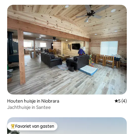
Houten huisje in Niobrara
Gemiddeld
5 (4)
Jachthuisje in Santee
Favoriet van gasten
Topfavoriet van gasten