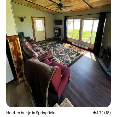
Houten huisje in Springfield
Gemiddelde b
4,72 (18)