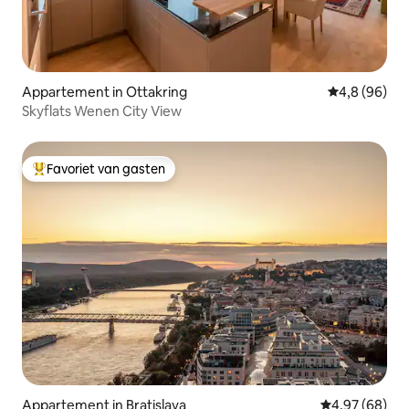
Appartement in Ottakring
Gemiddelde b
4,8 (96)
Skyflats Wenen City View
Favoriet van gasten
Topfavoriet van gasten
Appartement in Bratislava
Gemiddelde be
4,97 (68)