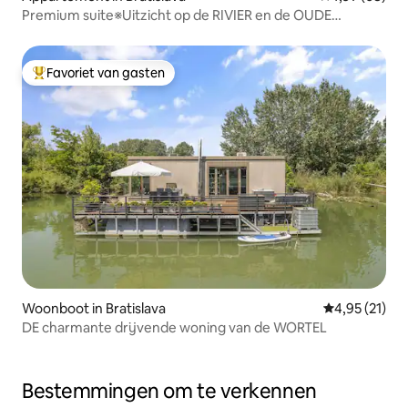
Premium suite※Uitzicht op de RIVIER en de OUDE
STAD※GRATIS parkeren
Favoriet van gasten
Topfavoriet van gasten
Woonboot in Bratislava
Gemiddelde be
4,95 (21)
DE charmante drijvende woning van de WORTEL
Bestemmingen om te verkennen