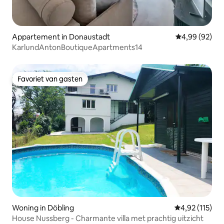
Appartement in Donaustadt
Gemiddelde be
4,99 (92)
KarlundAntonBoutiqueApartments14
Favoriet van gasten
Favoriet van gasten
Woning in Döbling
Gemiddelde be
4,92 (115)
House Nussberg - Charmante villa met prachtig uitzicht