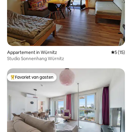
Appartement in Würnitz
Gemiddeld
5 (15)
Studio Sonnenhang Würnitz
Favoriet van gasten
Topfavoriet van gasten