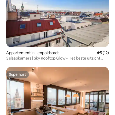
Appartement in Leopoldstadt
Gemiddeld
5 (12)
3 slaapkamers | Sky Rooftop Glow - Het beste uitzicht
over Wenen
Superhost
Superhost