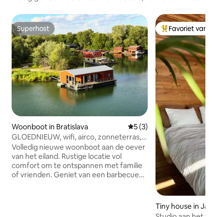
Superhost
Favoriet van g
Superhost
Topfavoriet van 
Woonboot in Bratislava
Gemiddelde beoordeling va
5 (3)
GLOEDNIEUW, wifi, airco, zonneterras,
breed uitzicht, barbecue
Volledig nieuwe woonboot aan de oever
van het eiland. Rustige locatie vol
comfort om te ontspannen met familie
of vrienden. Geniet van een barbecue
op het zonneterras, voer de eenden, ga
paddleboarden of relax in de
woonkamer met uitzicht op de
Tiny house in Jak
rivieroever. - 100 m² - volledig uitgeruste
Studio aan het wa