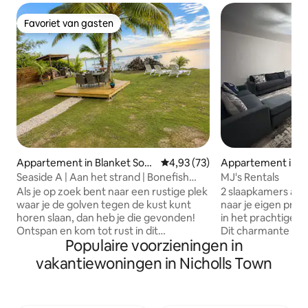
Favoriet van gasten
Favoriet van gasten
Appartement in Blanket Sou
Gemiddelde beoordeling van 4,
4,93 (73)
Appartement in S
nd
Seaside A | Aan het strand | Bonefish
MJ's Rentals
Flats
Als je op zoek bent naar een rustige plek
2 slaapkamers aan
waar je de golven tegen de kust kunt
naar je eigen priv
horen slaan, dan heb je die gevonden!
in het prachtige S
Ontspan en kom tot rust in dit
Dit charmante ap
Populaire voorzieningen in
vakantiehuis aan het strand! Ervaar de
slaapkamers en é
schoonheid van Andros vanuit je eigen
prachtig uitzicht 
vakantiewoningen in Nicholls Town
toevluchtsoord aan het strand. De
ongerepte watere
accommodatie is met zorg ontworpen
ontspanning, avo
voor comfort en ontspanning en
van onvergetelijk