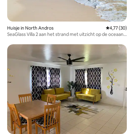
Huisje in North Andros
Gemiddelde be
4,77 (30)
SeaGlass Villa 2 aan het strand met uitzicht op de oceaan -
chef-kok