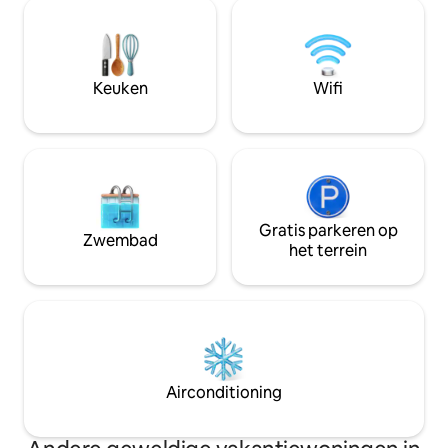
combineert moderne accenten met de
slechts tien minut
relaxte charme van het eiland. Begin je
beroemde Kamalam
ochtenden met een kopje koffie bij het
verblijf je in het 
water, breng je dagen door met
schoonheid van A
verkennen per kajak of paddleboard en
afstand van Andros
Keuken
Wifi
ontspan 's avonds met een barbecue in
supermarkt en bars
de tuin bij zonsondergang.
Gratis parkeren op
Zwembad
het terrein
Airconditioning