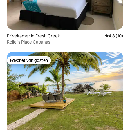
Privékamer in Fresh Creek
Gemiddelde b
4,8 (10)
Rolle 's Place Cabanas
Favoriet van gasten
Favoriet van gasten