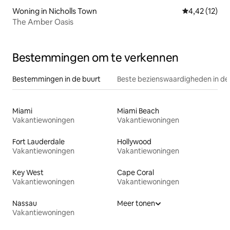
Woning in Nicholls Town
Gemiddelde be
4,42 (12)
The Amber Oasis
Bestemmingen om te verkennen
Bestemmingen in de buurt
Beste bezienswaardigheden in de
Miami
Miami Beach
Vakantiewoningen
Vakantiewoningen
Fort Lauderdale
Hollywood
Vakantiewoningen
Vakantiewoningen
Key West
Cape Coral
Vakantiewoningen
Vakantiewoningen
Nassau
Meer tonen
Vakantiewoningen