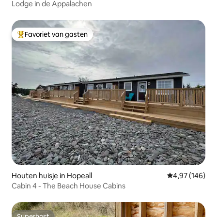
Lodge in de Appalachen
Favoriet van gasten
Topfavoriet van gasten
Houten huisje in Hopeall
Gemiddelde beo
4,97 (146)
Cabin 4 - The Beach House Cabins
Superhost