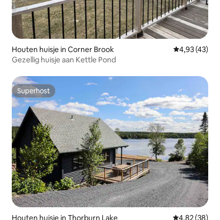
Houten huisje in Corner Brook
Gemiddelde be
4,93 (43)
Gezellig huisje aan Kettle Pond
Superhost
Superhost
Houten huisje in Thorburn Lake
Gemiddelde be
4,82 (38)