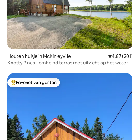
Houten huisje in McKinleyville
Gemiddelde beo
4,87 (201)
Knotty Pines - omheind terras met uitzicht op het water
Favoriet van gasten
Topfavoriet van gasten