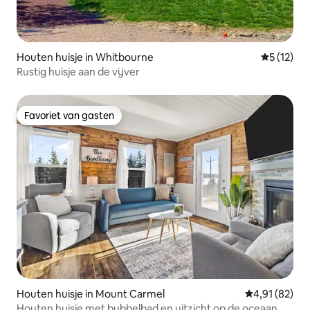
Houten huisje in Whitbourne
Gemiddeld
5 (12)
Rustig huisje aan de vijver
Favoriet van gasten
Favoriet van gasten
Houten huisje in Mount Carmel
Gemiddelde be
4,91 (82)
Houten huisje met bubbelbad en uitzicht op de oceaan