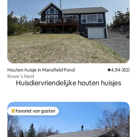
Houten huisje in Mansfield Pond
Gemiddelde be
4,94 (82)
Rowe 's Nest
Huisdiervriendelijke houten huisjes
Favoriet van gasten
Topfavoriet van gasten