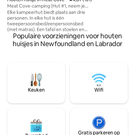
chalet waar ieder
Meat Cove-camping (Hut #1, neem je
op wordt! Met een 
eigen beddengoed mee)
Elke kampeerhut biedt plaats aan drie
het sprankelende l
personen. In elke hut is één
Beach direct vana
tweepersoonsbed/eenpersoonsbed
het uitzicht, kom
(met matras). Een tafel en stoelen en
gastvrijheid! Bel
Populaire voorzieningen voor houten
een schaduwrijk terras van 1,5 meter
Incl. Meerdere da
met tafel buiten. De hutten hebben
Toerisme
huisjes in Newfoundland en Labrador
zonne-energie. (Kleine lamp en een plek
om kleine apparaten op te laden. Je
moet ook al je eigen beddengoed
(slaapzakken, kussens, dekens, enz.) en
al je eigen kookbenodigdheden
(potten/pannen, kopjes, borden,
bestek) meenemen. Deze hutten
hebben geen sanitair of verwarming.
Keuken
Wifi
Warme douches en spoeltoiletten
bevinden zich onder de hut
Gratis parkeren op