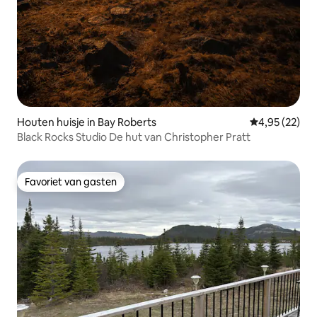
Houten huisje in Bay Roberts
Gemiddelde be
4,95 (22)
Black Rocks Studio De hut van Christopher Pratt
Favoriet van gasten
Favoriet van gasten