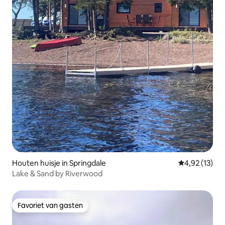
Houten huisje in Springdale
Gemiddelde be
4,92 (13)
Lake & Sand by Riverwood
Favoriet van gasten
Favoriet van gasten