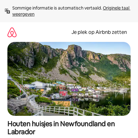
Ga
Sommige informatie is automatisch vertaald. 
Originele taal 
direct
weergeven
naar
inhoud
Je plek op Airbnb zetten
Houten huisjes in Newfoundland en
Labrador