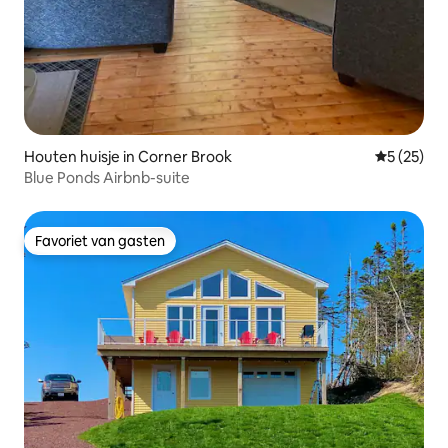
Houten huisje in Corner Brook
Gemiddelde
5 (25)
Blue Ponds Airbnb-suite
Favoriet van gasten
Favoriet van gasten