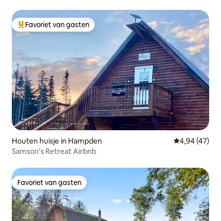
Favoriet van gasten
Topfavoriet van gasten
Houten huisje in Hampden
Gemiddelde be
4,94 (47)
Samson's Retreat Airbnb
Favoriet van gasten
Favoriet van gasten