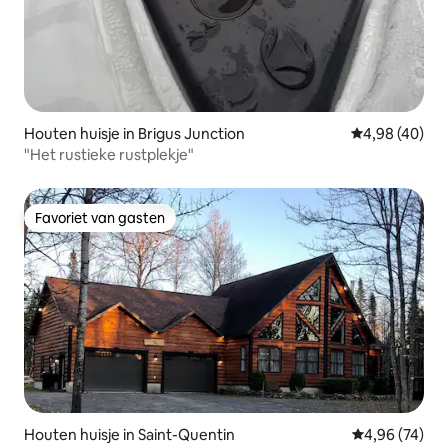
Houten huisje in Brigus Junction
Gemiddelde be
4,98 (40)
"Het rustieke rustplekje"
Favoriet van gasten
Favoriet van gasten
Houten huisje in Saint-Quentin
Gemiddelde be
4,96 (74)