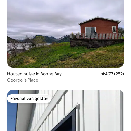
Houten huisje in Bonne Bay
Gemiddelde beo
4,77 (252)
George 's Place
Favoriet van gasten
Favoriet van gasten