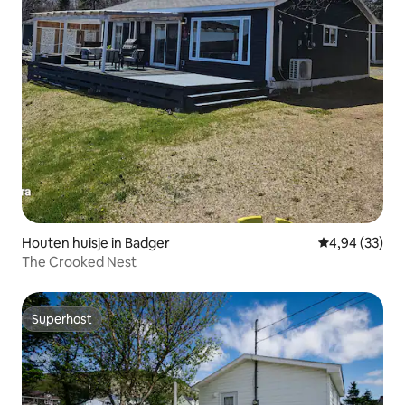
Houten huisje in Badger
Gemiddelde be
4,94 (33)
The Crooked Nest
Superhost
Superhost