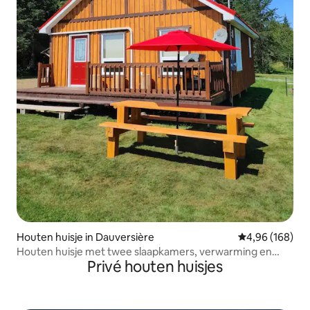
Houten huisje in Dauversière
Gemiddelde beo
4,96 (168)
Houten huisje met twee slaapkamers, verwarming en
Privé houten huisjes
airconditioning in het noorden van NB