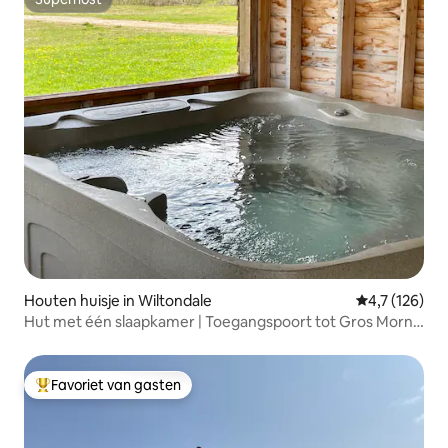
Superhost
Houten huisje in Wiltondale
Gemiddelde b
4,7 (126)
Hut met één slaapkamer | Toegangspoort tot Gros Morne
| Hottub
Favoriet van gasten
Topfavoriet van gasten