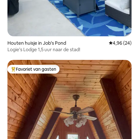
Houten huisje in Job's Pond
Gemiddelde be
4,96 (24)
Logie's Lodge 1,5 uur naar de stad!
Favoriet van gasten
Topfavoriet van gasten